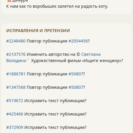
К нам как то воробышек залетел на радость коту.
ИСПРАВЛЕНИЯ И ПРЕТЕНЗИИ
#2248480
Повтор публикации
#2054456
?
#2107576
Изменить авторство на ©
Светлана
Володина
Художественный фильм «Ищите женщину»
?
1
#1886781
Повтор публикации
#50807
?
#1347568
Повтор публикации
#50807
?
#519672
Исправить текст публикации?
#425466
Исправить текст публикации?
#372909
Исправить текст публикации?