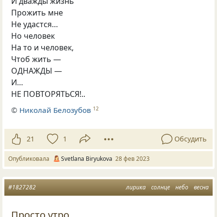
И дважды жизнь
Прожить мне
Не удастся…
Но человек
На то и человек,
Чтоб жить —
ОДНАЖДЫ —
И…
НЕ ПОВТОРЯТЬСЯ!..
©
Николай Белозубов
12
21
1
Обсудить
Опубликовала
Svetlana Biryukova
28 фев 2023
#1827282
лирика
солнце
небо
весна
Просто утро...