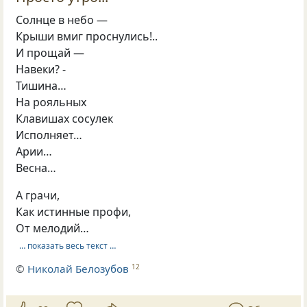
Солнце в небо —
Крыши вмиг проснулись!..
И прощай —
Навеки? -
Тишина…
На рояльных
Клавишах сосулек
Исполняет…
Арии…
Весна…
А грачи,
Как истинные профи,
От мелодий…
… показать весь текст …
©
Николай Белозубов
12