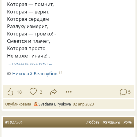
Которая — помнит,
Которая — верит,
Которая сердцем
Разлуку измерит,
Которая — громко! -
Смеется и плачет,
Которая просто
Не может иначе!..
… показать весь текст …
©
Николай Белозубов
12
18
2
5
Опубликовала
Svetlana Biryukova
02 апр 2023
#1827504
любовь
женщины
ночь