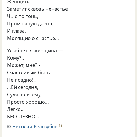
Женщина
Заметит сквозь ненастье
Чью-то тень,
Промокшую давно,
И глаза,
Молящие о счастье…
Улыбнётся женщина —
Кому?..
Может, мне? -
Счастливым быть
Не поздно!..
…Ей сегодня,
Судя по всему,
Просто хорошо…
Легко…
БЕССЛЁЗНО…
©
Николай Белозубов
12