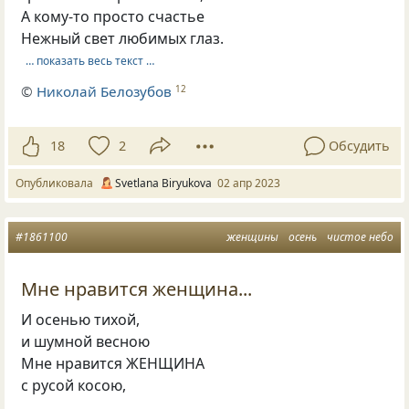
А кому-то просто счастье
Нежный свет любимых глаз.
… показать весь текст …
©
Николай Белозубов
12
18
2
Обсудить
Опубликовала
Svetlana Biryukova
02 апр 2023
#1861100
женщины
осень
чистое небо
Мне нравится женщина...
И осенью тихой,
и шумной весною
Мне нравится ЖЕНЩИНА
с русой косою,