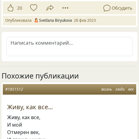
20
Обсудить
Опубликовала
Svetlana Biryukova
28 фев 2023
Похожие публикации
#1851512
жизнь
люди
век
Живу, как все...
Живу, как все,
И мой
Отмерен век,