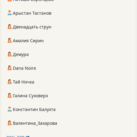
Арыстан Тастанов
Двенадцать струн
Амалия Сирин
Демура
Dana Noire
Тай Ночка
Галина Суховерх
Константин Балухта
Валентина_Захарова
весь топ ⮕