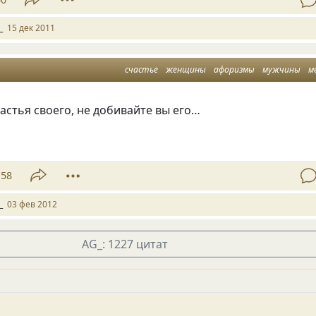
_
15 дек 2011
счастье
женщины
афоризмы
мужчины
м
стья своего, не добивайте вы его…
58
_
03 фев 2012
AG_: 1227 цитат