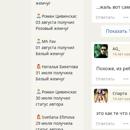
жемчуг
...жаль вот с
Роман Цивинскас
Ответить
03 августа получил
Розовый жемчуг
Показать 
Mh Fav
01 августа получил
AG_
Белый жемчуг
14 лет на
Наталья Бикетова
Похоже, из ре
31 июля получила
Ответить
Белый жемчуг
Роман Цивинскас
Спарта
30 июля получил
14 лет на
статус автора
это как те что
Svetlana Efimova
29 июля получила
Ответить
статус автора