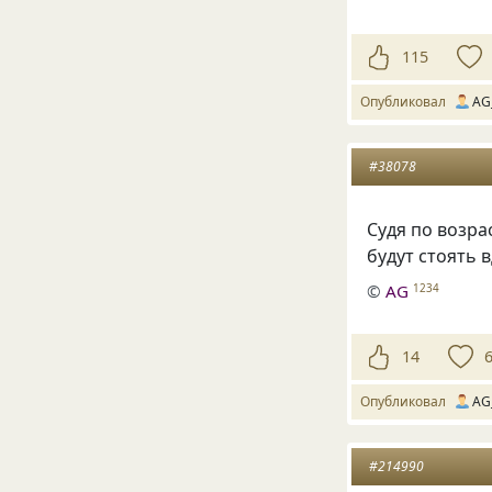
115
Опубликовал
AG
#38078
Судя по возр
будут стоять в
©
AG
1234
14
Опубликовал
AG
#214990