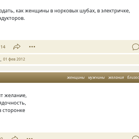
дать, как женщины в норковых шубах, в электричке,
ндукторов.
14
_
01 фев 2012
женщины
мужчины
желания
близо
т желание,
ядочность,
в сторонке
50