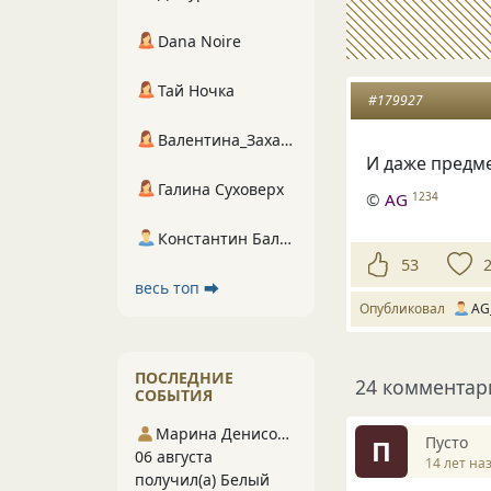
Dana Noire
Тай Ночка
#179927
Валентина_Захарова
И даже предм
Галина Суховерх
©
AG
1234
Константин Балухта
53
весь топ ⮕
Опубликовал
AG
ПОСЛЕДНИЕ
24 комментар
СОБЫТИЯ
Марина Денисова 5
Пусто
П
06 августа
14 лет на
получил(а) Белый