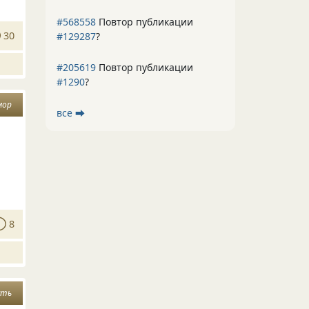
#568558
Повтор публикации
30
#129287
?
#205619
Повтор публикации
#1290
?
мор
все ⮕
8
сть