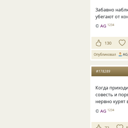
Забавно наблю
убегают от ко
©
AG
1234
130
Опубликовал
AG
#178289
Когда приходи
совесть и пор
нервно курят 
©
AG
1234
72