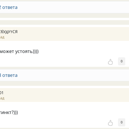
2 ответа
СбУдУтСЯ
зад
может устоять))))
0
3 ответа
01
зад
инкт?)))
0