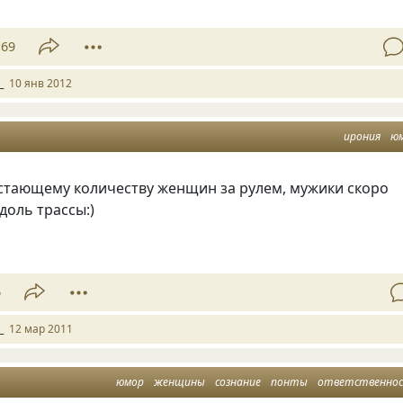
69
_
10 янв 2012
ирония
ю
астающему количеству женщин за рулем, мужики скоро
доль трассы:)
6
_
12 мар 2011
юмор
женщины
сознание
понты
ответственно