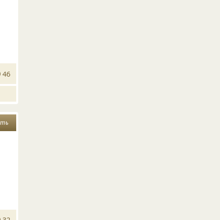
46
сть
32