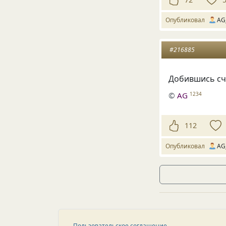
Опубликовал
AG
#216885
Добившись сча
©
AG
1234
112
Опубликовал
AG
Пользовательское соглашение