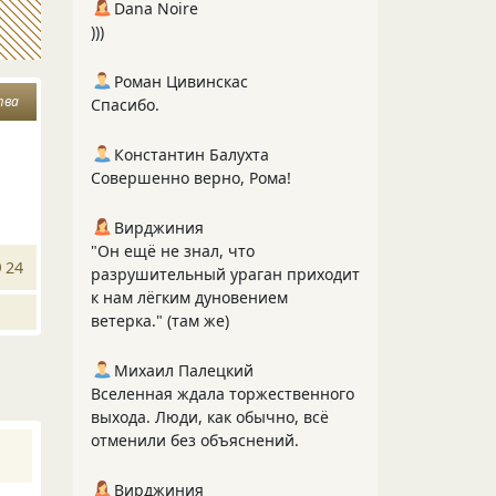
Dana Noire
)))
Роман Цивинскас
тва
Спасибо.
Константин Балухта
Совершенно верно, Рома!
Вирджиния
"Он ещё не знал, что
24
разрушительный ураган приходит
к нам лёгким дуновением
ветерка." (там же)
Михаил Палецкий
Вселенная ждала торжественного
выхода. Люди, как обычно, всё
отменили без объяснений.
Вирджиния