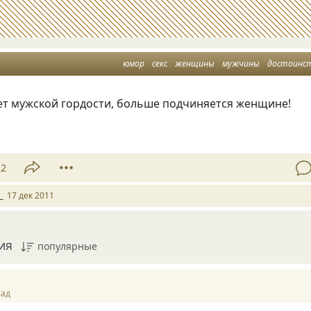
юмор
секс
женщины
мужчины
достоинс
ет мужской гордости, больше подчиняется женщине!
22
_
17 дек 2011
ия
популярные
зад