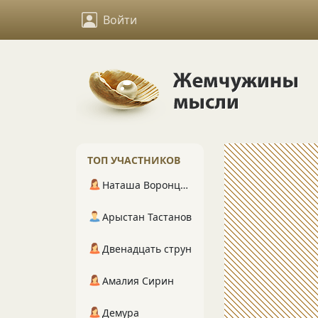
Войти
ТОП УЧАСТНИКОВ
Наташа Воронцова
Арыстан Тастанов
Двенадцать струн
Амалия Сирин
Демура