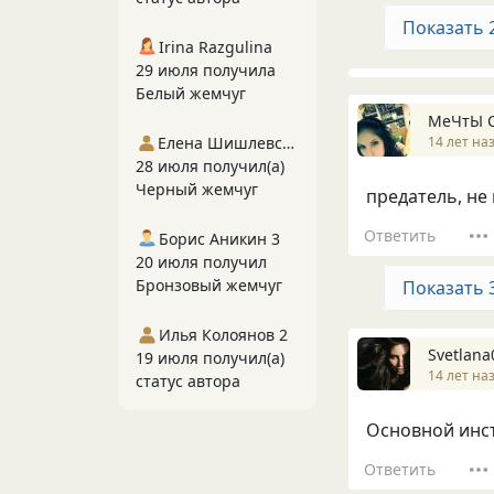
Показать 
Irina Razgulina
29 июля получила
Белый жемчуг
МеЧтЫ 
14 лет на
Елена Шишлевская
28 июля получил(а)
Черный жемчуг
предатель, не 
Ответить
Борис Аникин 3
20 июля получил
Бронзовый жемчуг
Показать 
Илья Колоянов 2
Svetlana
19 июля получил(а)
14 лет на
статус автора
Основной инст
Ответить