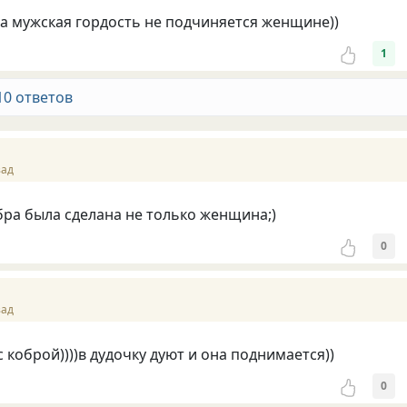
ама мужская гордость не подчиняется женщине))
1
10 ответов
зад
бра была сделана не только женщина;)
0
зад
 с коброй))))в дудочку дуют и она поднимается))
0