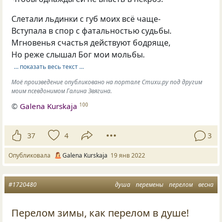
Слетали льдинки с губ моих всё чаще-
Вступала в спор с фатальностью судьбы.
Мгновенья счастья действуют бодряще,
Но реже слышал Бог мои мольбы.
… показать весь текст …
Моё произведение опубликовано на портале Стихи.ру под другим
моим псевдонимом Галина Звягина.
©
Galena Kurskaja
100
37
4
3
Опубликовала
Galena Kurskaja
19 янв 2022
#1720480
душа
перемены
перелом
весна
Перелом зимы, как перелом в душе!