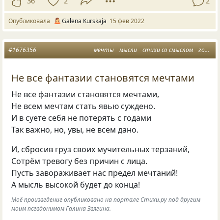
36
2
2
Опубликовала
Galena Kurskaja
15 фев 2022
#1676356
мечты
мысли
стихи со смыслом
годы
Не все фантазии становятся мечтами
Не все фантазии становятся мечтами,
Не всем мечтам стать явью суждено.
И в суете себя не потерять с годами
Так важно, но, увы, не всем дано.
И, сбросив груз своих мучительных терзаний,
Сотрём тревогу без причин с лица.
Пусть завораживает нас предел мечтаний!
А мысль высокой будет до конца!
Моё произведение опубликовано на портале Стихи.ру под другим
моим псевдонимом Галина Звягина.