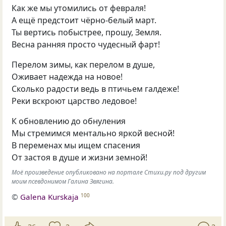
Как же мы утомились от февраля!
А ещё предстоит чёрно-белый март.
Ты вертись побыстрее, прошу, Земля.
Весна ранняя просто чудесный фарт!
Перелом зимы, как перелом в душе,
Оживает надежда на новое!
Сколько радости ведь в птичьем галдеже!
Реки вскроют царство ледовое!
К обновлению до обнуления
Мы стремимся ментально яркой весной!
В переменах мы ищем спасения
От застоя в душе и жизни земной!
Моё произведение опубликовано на портале Стихи.ру под другим
моим псевдонимом Галина Звягина.
©
Galena Kurskaja
100