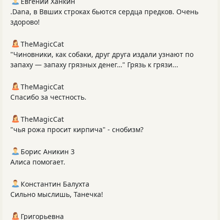
Евгений Ханкин
.Dana, в Ввших строках бьются сердца предков. Очень
здорово!
TheMagicCat
"Чиновники, как собаки, друг друга издали узнают по
запаху — запаху грязных денег…" Грязь к грязи...
TheMagicCat
Спасибо за честность.
TheMagicCat
"чья рожа просит кирпича" - снобизм?
Борис Аникин 3
Алиса помогает.
Константин Балухта
Сильно мыслишь, Танечка!
Григорьевна