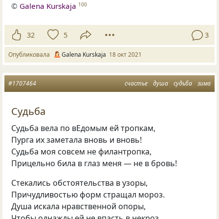
©
Galena Kurskaja
100
32
5
3
Опубликовала
Galena Kurskaja
18 окт 2021
#1707464
счастье
душа
судьба
зима
Судьба
Судьба вела по вЕдомым ей тропкам,
Пурга их заметала вновь и вновь!
Судьба моя совсем не филантропка,
Прицельно била в глаз меня — не в бровь!
Стекались обстоятельства в узоры,
Причудливостью форм стращал мороз.
Душа искала нравственной опоры,
Чтобы однажды ей не впасть в некроз.