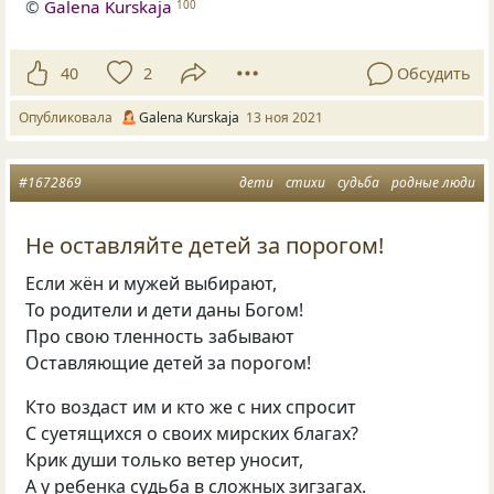
©
Galena Kurskaja
100
40
2
Обсудить
Опубликовала
Galena Kurskaja
13 ноя 2021
#1672869
дети
стихи
судьба
родные люди
Не оставляйте детей за порогом!
Если жён и мужей выбирают,
То родители и дети даны Богом!
Про свою тленность забывают
Оставляющие детей за порогом!
Кто воздаст им и кто же с них спросит
С суетящихся о своих мирских благах?
Крик души только ветер уносит,
А у ребенка судьба в сложных зигзагах.