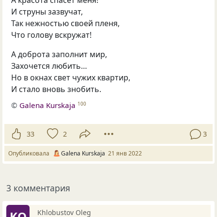
А красота спасёт меня!
И струны зазвучат,
Так нежностью своей пленя,
Что голову вскружат!
А доброта заполнит мир,
Захочется любить…
Но в окнах свет чужих квартир,
И стало вновь знобить.
©
Galena Kurskaja
100
33
2
3
Опубликовала
Galena Kurskaja
21 янв 2022
3 комментария
Khlobustov Oleg
KO