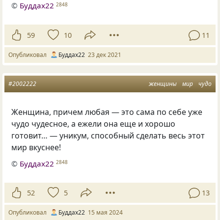
©
Буддах22
2848
59
10
11
Опубликовал
Буддах22
23 дек 2021
#2002222
женщины
мир
чудо
Женщина, причем любая — это сама по себе уже
чудо чудесное, а ежели она еще и хорошо
готовит… — уникум, способный сделать весь этот
мир вкуснее!
©
Буддах22
2848
52
5
13
Опубликовал
Буддах22
15 мая 2024