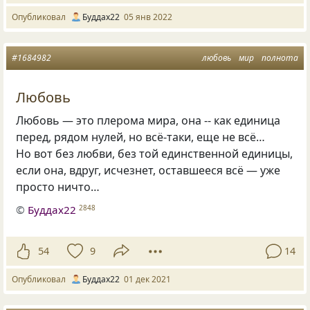
Опубликовал
Буддах22
05 янв 2022
#1684982
любовь
мир
полнота
Любовь
Любовь — это плерома мира, она -- как единица
перед, рядом нулей, но всё-таки, еще не всё…
Но вот без любви, без той единственной единицы,
если она, вдруг, исчезнет, оставшееся всё — уже
просто ничто…
©
Буддах22
2848
54
9
14
Опубликовал
Буддах22
01 дек 2021