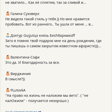
не хватило... Как её сплетем, так за сливой и...
Галина Суховерх
Не видела такой стиль у тебя.)) Но мне нравится
пробовать. Вот из раннего.. Ты ушла от меня … в...
Дохтур Gugutцэ князь Беshбармакоff
Зато я помню твой подарок мне на день рождения, где
ты пишешь о самом закрытом известном афористе)))...
Валентина-Софи
Это да. И благодарность за все.
Вирджиния
В смысле?))
PLutоvkА
"На право на жизнь не наложим мы вето". ( "не
налОжили" - получается нехорошо )
ещё комментарии ⮕