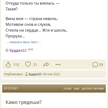
Откуда только ты взялась —
Такая?
Вина моя — страна неволь,
Мотивом снов и слухов,
Стекла на сердце… Жги и школь,
Проруха…
… показать весь текст …
©
Буддах22
2848
112
21
33
Опубликовал
Буддах22
06 янв 2022
#1701067
глаза
мир
русский человек
Камо грядеши?