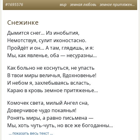
#1695576
мир
земная любовь
земное притяжение
Снежинке
Дымится снег… Из инобытия,
Немотствуя, сулит иконостасно.
Пройдёт и он… А там, глядишь, и я:
Мы, как явленье, оба — несуразны…
Как больно не коснуться, не упасть
В твои миры величья, Вдохновенье!
И небом я, захлебываясь всласть,
Караю в кровь земное притяженье…
Комочек света, милый Ангел сна,
Доверчивое чудо покаянья!
Ронять миры, а равно письмена —
Мы, хоть чуть-чуть, но все же богоданны…
… показать весь текст …