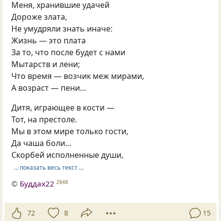
Меня, хранившие удачей
Дороже злата,
Не умудряли знать иначе:
Жизнь — это плата
За то, что после будет с нами
Мытарств и лени;
Что время — возчик меж мирами,
А возраст — пени…
Дитя, играющее в кости —
Тот, на престоле.
Мы в этом мире только гости,
Да чаша боли…
Скорбей исполненные души,
… показать весь текст …
©
Буддах22
2848
72
8
15