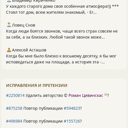
Владимир Кириченко
У каждого старого дома своя особенная атмосфера!)) ***
Стоял тот дом, всем жителям знакомый, - Ег...
Ловец Снов
Когда люди боятся звонков, чаще всего страх совсем не
за себя, а за близких. Любой такой звонок може...
Алексей Асташов
Когда бы мне было близко к восьмому десятку, я бы мог
исповедаться даже на площади, а история эта -...
ИСПРАВЛЕНИЯ И ПРЕТЕНЗИИ
#2250814
Удалить авторство ©
Роман Цивинскас
?
42
#875258
Повтор публикации
#594823
?
#496984
Повтор публикации
#155726
?