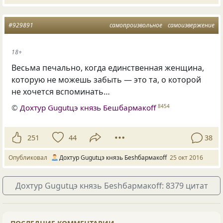
#929891
самопроизвольное
самоизвержение
18+
Весьма печально, когда единственная женщина,
которую не можешь забыть — это та, о которой
не хочется вспоминать…
©
Дохтур Gugutцэ князь Бешбармакоff
8454
251
44
38
Опубликовал
Дохтур Gugutцэ князь Беshбармакоff
25 окт 2016
Дохтур Gugutцэ князь Беshбармакоff: 8379 цитат