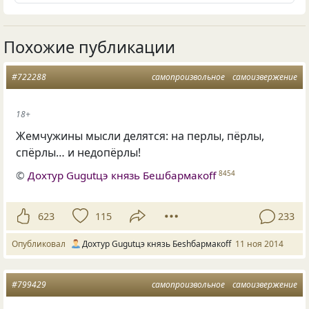
Похожие публикации
#722288
самопроизвольное
самоизвержение
18+
Жемчужины мысли делятся: на перлы, пёрлы,
спёрлы… и недопёрлы!
©
Дохтур Gugutцэ князь Бешбармакоff
8454
623
115
233
Опубликовал
Дохтур Gugutцэ князь Беshбармакоff
11 ноя 2014
#799429
самопроизвольное
самоизвержение