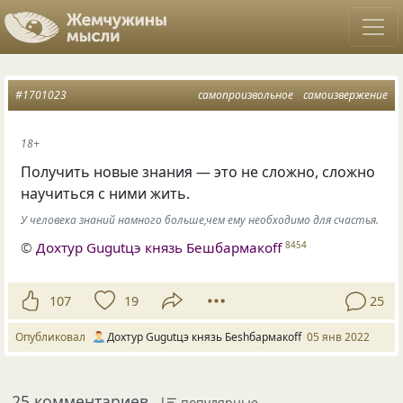
#1701023
самопроизвольное
самоизвержение
18+
Получить новые знания — это не сложно, сложно
научиться с ними жить.
У человека знаний намного больше,чем ему необходимо для счастья.
©
Дохтур Gugutцэ князь Бешбармакоff
8454
107
19
25
Опубликовал
Дохтур Gugutцэ князь Беshбармакоff
05 янв 2022
25 комментариев
популярные