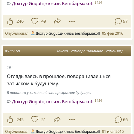
©
Дохтур Gugutцэ князь Бешбармакоff
8454
246
49
97
Опубликовал
Дохтур Gugutцэ князь Беshбармакоff
05 фев 2016
#786159
мысли
самопроизвольное
самоизвержение
18+
Оглядываясь в прошлое, поворачиваешься
затылком к будущему.
В прошлом у каждого было прекрасное будущее.
©
Дохтур Gugutцэ князь Бешбармакоff
8454
245
51
66
Опубликовал
Дохтур Gugutцэ князь Беshбармакоff
01 июл 2015