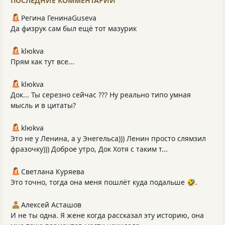
ПОСЛЕДНИЕ КОММЕНТАРИИ
Регина ГенинаGuseva
Да физрук сам был ещё тот мазурик
klюkva
Прям как тут все...
klюkva
Док... Ты серезно сейчас ??? Ну реально типо умная
мысль и в цитаты?
klюkva
Это не у Ленина, а у Энегельса))) Ленин просто слямзил
фразочку))) Доброе утро, Док Хотя с таким т...
Светлана Куряева
Это точно, тогда она меня пошлёт куда подальше 🤣.
Алексей Асташов
И не ты одна. Я жене когда рассказал эту историю, она