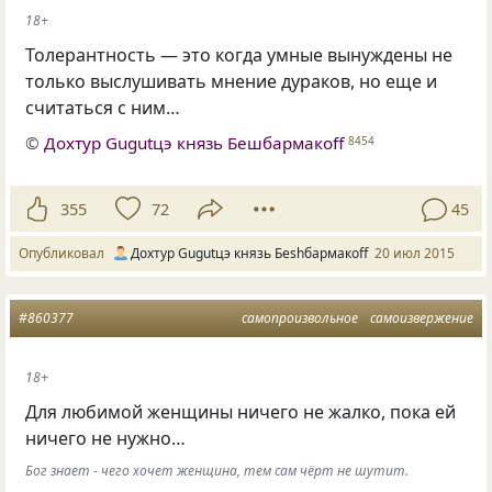
18+
Толерантность — это когда умные вынуждены не
только выслушивать мнение дураков, но еще и
считаться с ним…
©
Дохтур Gugutцэ князь Бешбармакоff
8454
355
72
45
Опубликовал
Дохтур Gugutцэ князь Беshбармакоff
20 июл 2015
#860377
самопроизвольное
самоизвержение
18+
Для любимой женщины ничего не жалко, пока ей
ничего не нужно…
Бог знает - чего хочет женщина, тем сам чёрт не шутит.