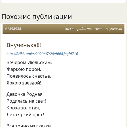
Похожие публикации
#1458548
жизнь
радость
свет
внученька
Внученька!!!
https://stihi.ru/pics/2020/07/28/9008.jpg?9716
Вечером Июльским,
Жаркою порой.
Появилось счастье,
Яркою звездой!
Девочка Родная,
Родилась на свет!
Кроха золотая,
Лета яркий цвет!
Вся точно из сказки,