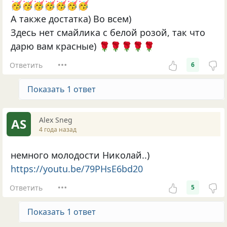
🥳🥳🥳🥳🥳🥳🥳
А также достатка) Во всем)
Здесь нет смайлика с белой розой, так что
дарю вам красные) 🌹🌹🌹🌹🌹
Ответить
6
Показать 1 ответ
Alex Sneg
AS
4 года назад
немного молодости Николай..)
https://youtu.be/79PHsE6bd20
Ответить
5
Показать 1 ответ