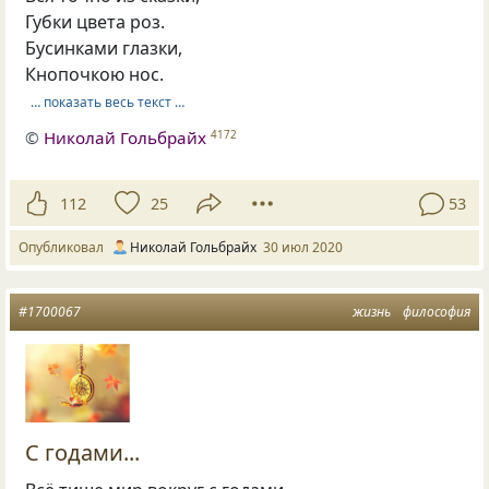
Губки цвета роз.
Бусинками глазки,
Кнопочкою нос.
… показать весь текст …
©
Николай Гольбрайх
4172
112
25
53
Опубликовал
Николай Гольбрайх
30 июл 2020
#1700067
жизнь
философия
С годами...