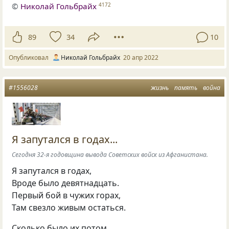
©
Николай Гольбрайх
4172
89
34
10
Опубликовал
Николай Гольбрайх
20 апр 2022
#1556028
жизнь
память
война
Я запутался в годах...
Сегодня 32-я годовщина вывода Советских войск из Афганистана.
Я запутался в годах,
Вроде было девятнадцать.
Первый бой в чужих горах,
Там свезло живым остаться.
Сколько было их потом,