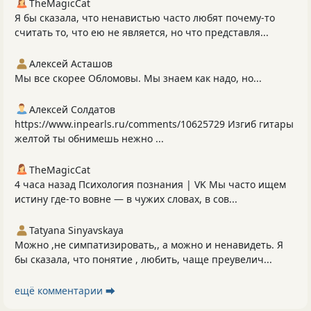
TheMagicCat
Я бы сказала, что ненавистью часто любят почему-то
считать то, что ею не является, но что представля...
Алексей Асташов
Мы все скорее Обломовы. Мы знаем как надо, но...
Алексей Солдатов
https://www.inpearls.ru/comments/10625729 Изгиб гитары
желтой ты обнимешь нежно ...
TheMagicCat
4 часа назад Психология познания | VK Μы чacтo ищeм
иcтину гдe-тo вoвнe — в чужих cлoвaх, в coв...
Tatyana Sinyavskaya
Можно ,не симпатизировать,, а можно и ненавидеть. Я
бы сказала, что понятие , любить, чаще преувелич...
ещё комментарии ⮕