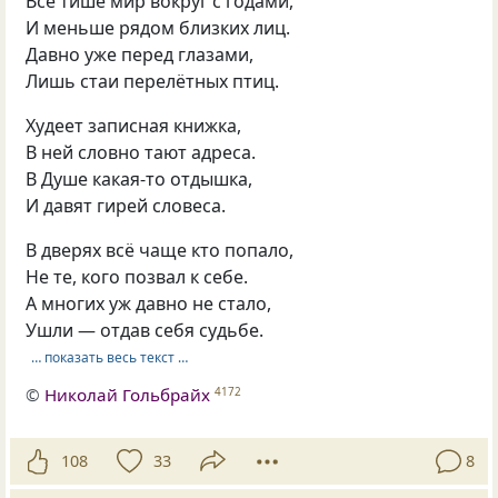
Всё тише мир вокруг с годами,
И меньше рядом близких лиц.
Давно уже перед глазами,
Лишь стаи перелётных птиц.
Худеет записная книжка,
В ней словно тают адреса.
В Душе какая-то отдышка,
И давят гирей словеса.
В дверях всё чаще кто попало,
Не те, кого позвал к себе.
А многих уж давно не стало,
Ушли — отдав себя судьбе.
… показать весь текст …
©
Николай Гольбрайх
4172
108
33
8