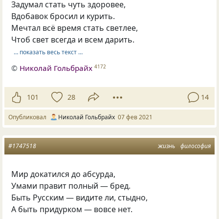
Задумал стать чуть здоровее,
Вдобавок бросил и курить.
Мечтал всё время стать светлее,
Чтоб свет всегда и всем дарить.
… показать весь текст …
©
Николай Гольбрайх
4172
101
28
14
Опубликовал
Николай Гольбрайх
07 фев 2021
#1747518
жизнь
философия
Мир докатился до абсурда,
Умами правит полный — бред.
Быть Русским — видите ли, стыдно,
А быть придурком — вовсе нет.