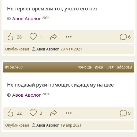
Не теряет времени тот, у кого его нет
©
Авов Аволог
2094
28
1
6
Опубликовал
Авов Аволог
28 мая 2021
#1587400
помощь
руки
шея
афоризм
Не подавай руки помощи, сидящему на шее
©
Авов Аволог
2094
22
3
9
Опубликовал
Авов Аволог
19 апр 2021