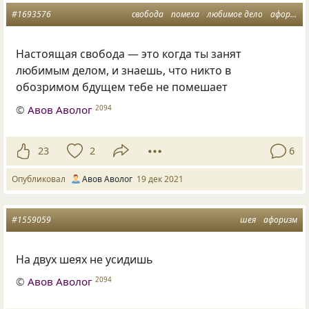
#1693576
свобода
помеха
любимое дело
афоризм
Настоящая свобода — это когда ты занят
любимым делом, и знаешь, что никто в
обозримом бдущем тебе не помешает
©
Авов Аволог
2094
23
2
6
Опубликовал
Авов Аволог
19 дек 2021
#1559059
шея
афоризм
На двух шеях не усидишь
©
Авов Аволог
2094