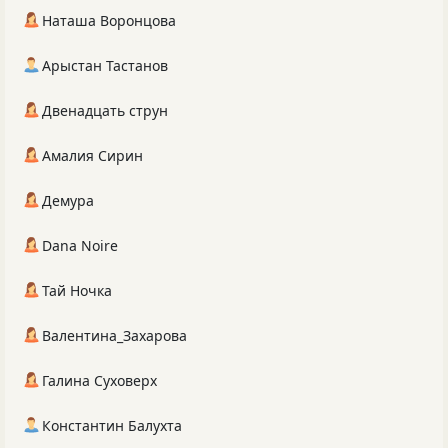
Наташа Воронцова
Арыстан Тастанов
Двенадцать струн
Амалия Сирин
Демура
Dana Noire
Тай Ночка
Валентина_Захарова
Галина Суховерх
Константин Балухта