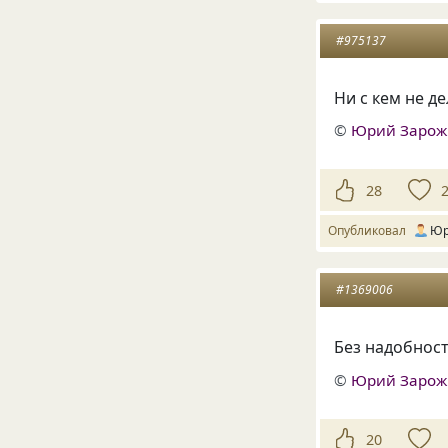
#975137
Ни с кем не д
©
Юрий Заро
28
Опубликовал
Юр
#1369006
Без надобност
©
Юрий Заро
20