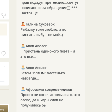
прав подадут претензию...сочтут
написанное за обращение))) ***
Настояще...
Галина Суховерх
Рыбалку тоже люблю, а вот
чистить рыбу – не моё..)
Авов Аволог
...пристань одинокого поэта - и
это всё...
Авов Аволог
Затом "потОм" частенько
навсегда...
Афоризмы современников
Просто не хотел использовать это
слово, да и игры слов не
получилось бы
ить