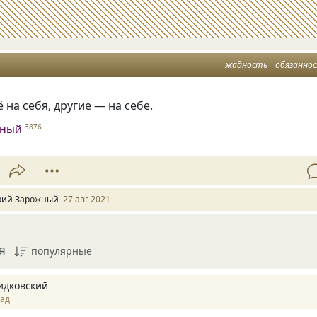
жадность
обязанно
 на себя, другие — на себе.
жный
3876
ий Зарожный
27 авг 2021
я
популярные
идковский
зад