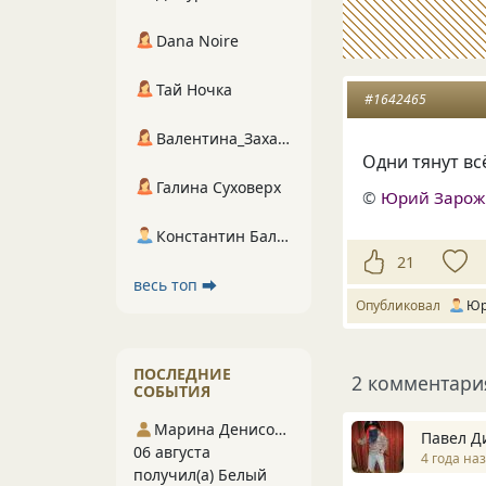
Dana Noire
Тай Ночка
#1642465
Валентина_Захарова
Одни тянут всё
Галина Суховерх
©
Юрий Заро
Константин Балухта
21
весь топ ⮕
Опубликовал
Юр
ПОСЛЕДНИЕ
2 комментари
СОБЫТИЯ
Марина Денисова 5
Павел Д
06 августа
4 года на
получил(а) Белый