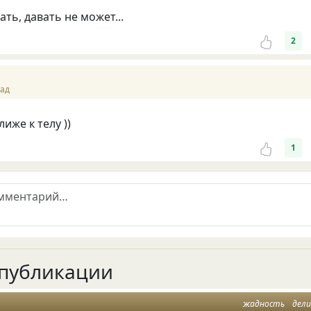
ть, давать не может...
2
зад
иже к телу ))
1
публикации
жадность
дел