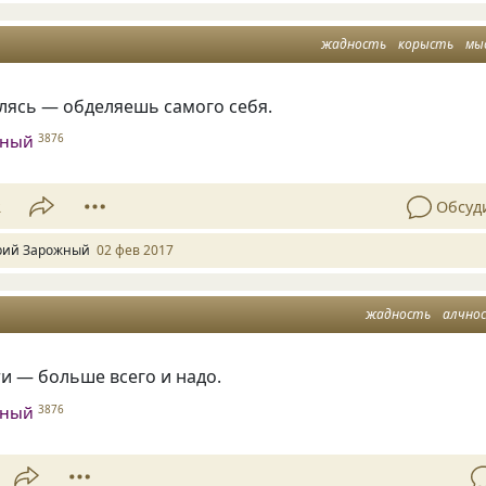
жадность
корысть
мы
елясь — обделяешь самого себя.
жный
3876
2
Обсуд
ий Зарожный
02 фев 2017
жадность
алчно
и — больше всего и надо.
жный
3876