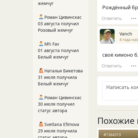
жемчуг
Рождённый бра
Роман Цивинскас
Ответить
03 августа получил
Розовый жемчуг
Vanch
4 года на
Mh Fav
01 августа получил
своё кимоно бл
Белый жемчуг
Ответить
Наталья Бикетова
31 июля получила
Белый жемчуг
Роман Цивинскас
30 июля получил
статус автора
Похожие 
Svetlana Efimova
29 июля получила
#1364315
статус автора