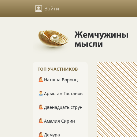
Войти
ТОП УЧАСТНИКОВ
Наташа Воронцова
Арыстан Тастанов
Двенадцать струн
Амалия Сирин
Демура