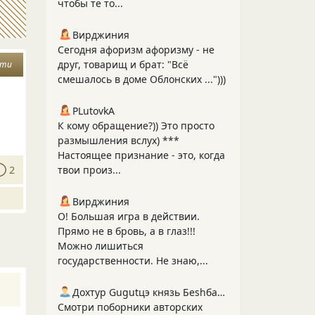
чтобы те то...
Вирджиния
Сегодня афоризм афоризму - не
друг, товарищ и брат: "Всё
сти
смешалось в доме Облонских ...")))
PLutоvkА
К кому обращение?)) Это просто
размышления вслух) ***
Настоящее признание - это, когда
2
твои произ...
Вирджиния
О! Большая игра в действии.
Прямо не в бровь, а в глаз!!!
Можно лишиться
государственности. Не знаю,...
Дохтур Gugutцэ князь Беshбармакоff
Смотри поборники авторских