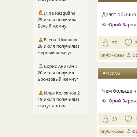
Irina Razgulina
Делят обычно
29 июля получила
©
Юрий Заро
Белый жемчуг
Елена Шишлевская
37
28 июля получил(а)
Черный жемчуг
Опубликовал
Юр
Борис Аникин 3
20 июля получил
#1488753
Бронзовый жемчуг
Чем больше н
Илья Колоянов 2
19 июля получил(а)
©
Юрий Заро
статус автора
29
Опубликовал
Юр