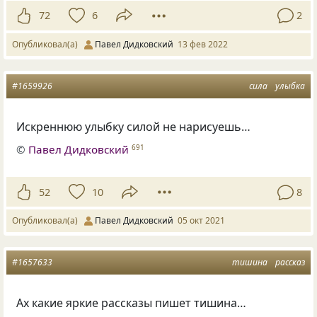
72
6
2
Опубликовал(а)
Павел Дидковский
13 фев 2022
#1659926
сила
улыбка
Искреннюю улыбку силой не нарисуешь…
©
Павел Дидковский
691
52
10
8
Опубликовал(а)
Павел Дидковский
05 окт 2021
#1657633
тишина
рассказ
Ах какие яркие рассказы пишет тишина…