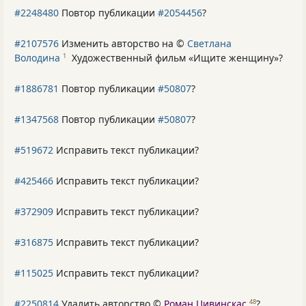
#2248480
Повтор публикации
#2054456
?
#2107576
Изменить авторство на ©
Светлана
Володина
Художественный фильм «Ищите женщину»
?
1
#1886781
Повтор публикации
#50807
?
#1347568
Повтор публикации
#50807
?
#519672
Исправить текст публикации?
#425466
Исправить текст публикации?
#372909
Исправить текст публикации?
#316875
Исправить текст публикации?
#115025
Исправить текст публикации?
#2250814
Удалить авторство ©
Роман Цивинскас
?
48