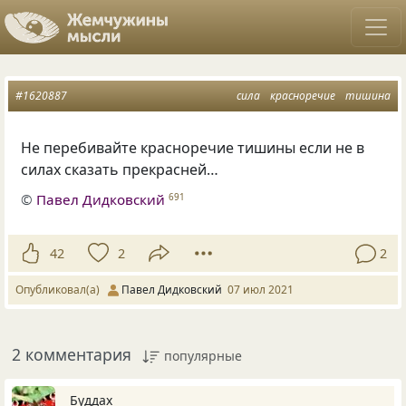
#1620887
сила
красноречие
тишина
Не перебивайте красноречие тишины если не в
силах сказать прекрасней…
©
Павел Дидковский
691
42
2
2
Опубликовал(а)
Павел Дидковский
07 июл 2021
2 комментария
популярные
Буддах