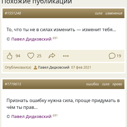
Похожие публикации
#1551248
сила
изменения
То, что ты не в силах изменить — изменит тебя…
©
Павел Дидковский
691
94
25
19
Опубликовал(а)
Павел Дидковский
07 фев 2021
#1719613
ошибки
сила
право
Признать ошибку нужна сила, проще придумать в
чём ты прав…
©
Павел Дидковский
691