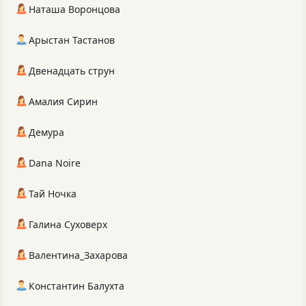
Наташа Воронцова
Арыстан Тастанов
Двенадцать струн
Амалия Сирин
Демура
Dana Noire
Тай Ночка
Галина Суховерх
Валентина_Захарова
Константин Балухта