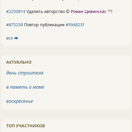
#2250814
Удалить авторство ©
Роман Цивинскас
?
46
#875258
Повтор публикации
#594823
?
все ⮕
АКТУАЛЬНО
день строителя
в память о маме
воскресенье
ТОП УЧАСТНИКОВ