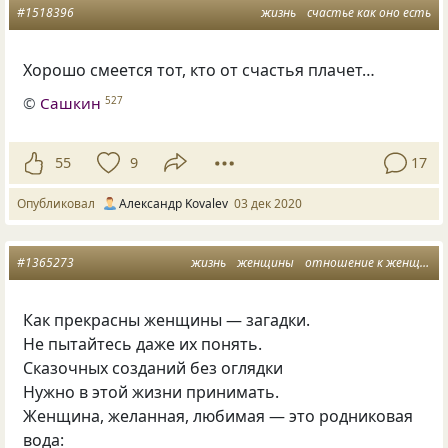
#1518396
жизнь
счастье как оно есть
Хорошо смеется тот, кто от счастья плачет…
©
Сашкин
527
55
9
17
Опубликовал
Александр Kovalev
03 дек 2020
#1365273
жизнь
женщины
отношение к женщине
Как прекрасны женщины — загадки.
Не пытайтесь даже их понять.
Сказочных созданий без оглядки
Нужно в этой жизни принимать.
Женщина
,
желанная
,
любимая — это родниковая
вода: