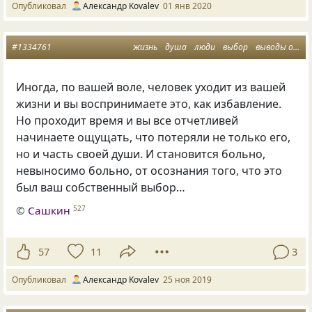
Опубликовал
Александр Kovalev
01 янв 2020
#1334761
жизнь
душа
люди
выбор
выводы о человеке
Иногда
,
по вашей воле
,
человек уходит из вашей
жизни и вы воспринимаете это
,
как избавление.
Но проходит время и вы все отчетливей
начинаете ощущать
,
что потеряли не только его
,
но и часть своей души. И становится больно
,
невыносимо больно
,
от осознания того
,
что это
был ваш собственный выбор…
©
Сашкин
527
57
11
3
Опубликовал
Александр Kovalev
25 ноя 2019