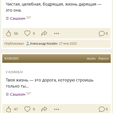
Чистая
,
целебная
,
бодрящая
,
жизнь дарящая —
это она.
©
Сашкин
527
56
9
9
Опубликовал
Александр Kovalev
27 янв 2020
#2082883
жизнь
дороги
К #2080824
Твоя жизнь — это дорога, которую строишь
только ты…
©
Сашкин
527
47
9
9