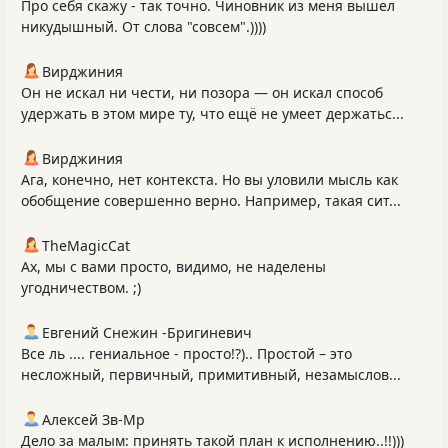
Про себя скажу - так точно. Чиновник из меня вышел
никудышный. От слова "совсем".))))
Вирджиния
Он не искал ни чести, ни позора — он искал способ
удержать в этом мире ту, что ещё не умеет держатьс...
Вирджиния
Ага, конечно, нет контекста. Но вы уловили мысль как
обобщение совершенно верно. Например, такая сит...
TheMagicCat
Ах, мы с вами просто, видимо, не наделены
угодничеством. ;)
Евгений Снежин -Бригиневич
Все ль .... гениальное - просто!?).. Простой – это
несложный, первичный, примитивный, незамыслов...
Алексей Зв-Mp
Дело за малым: принять такой план к исполнению..!!)))