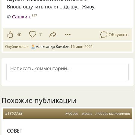
Вновь ощутить полет… Дышу… Живу.
©
Сашкин
527
40
7
Обсудить
Опубликовал
Александр Kovalev
16 июн 2021
Похожие публикации
#1352758
любовь
жизнь
любовь отношения
СОВЕТ