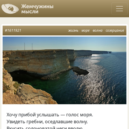
#1611921
жизнь
море
волна
созерцание
Хочу прибой услышать — голос моря.
Увидеть гребни, оседлавшие волну.
Вкусить солоноватой неги вволю.