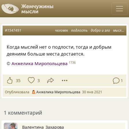
#1547491
человек
подлость
добро и зло
мысли
д
Когда мыслей нет о подлости, тогда и добрым
деяниям больше места достается.
©
Анжелика Миропольцева
1736
35
3
1
Опубликовала
Анжелика Миропольцева
30 янв 2021
1 комментарий
Валентина_Захарова