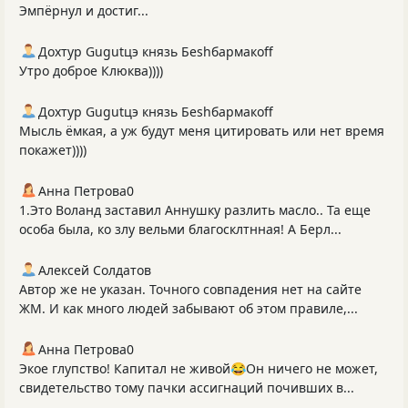
Эмпёрнул и достиг...
Дохтур Gugutцэ князь Беshбармакоff
Утро доброе Клюква))))
Дохтур Gugutцэ князь Беshбармакоff
Мысль ёмкая, а уж будут меня цитировать или нет время
покажет))))
Анна Петрова0
1.Это Воланд заставил Аннушку разлить масло.. Та еще
особа была, ко злу вельми благосклтнная! А Берл...
Алексей Солдатов
Автор же не указан. Точного совпадения нет на сайте
ЖМ. И как много людей забывают об этом правиле,...
Анна Петрова0
Экое глупство! Капитал не живой😂Он ничего не может,
свидетельство тому пачки ассигнаций почивших в...