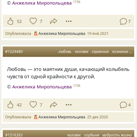
©
Анжелика Миропольцева
1736
52
7
7
Опубликовала
Анжелика Миропольцева
19 янв 2021
#1529480
любовь
человек
гармония
познание
ду
Любовь — это маятник души, качающий колыбель
чувств от одной крайности к другой.
©
Анжелика Миропольцева
1736
42
7
4
Опубликовала
Анжелика Миропольцева
25 дек 2020
#1516393
человек
гордыня
мудрость жизни