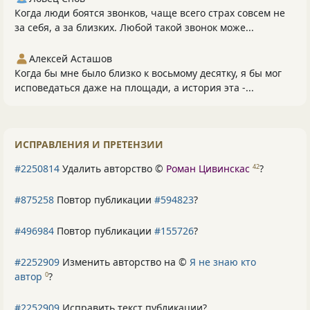
Когда люди боятся звонков, чаще всего страх совсем не
за себя, а за близких. Любой такой звонок може...
Алексей Асташов
Когда бы мне было близко к восьмому десятку, я бы мог
исповедаться даже на площади, а история эта -...
ИСПРАВЛЕНИЯ И ПРЕТЕНЗИИ
#2250814
Удалить авторство ©
Роман Цивинскас
?
42
#875258
Повтор публикации
#594823
?
#496984
Повтор публикации
#155726
?
#2252909
Изменить авторство на ©
Я не знаю кто
автор
?
0
#2252909
Исправить текст публикации?