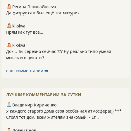
Регина ГенинаGuseva
Да физрук сам был ещё тот мазурик
klюkva
Прям как тут все...
klюkva
Док... Ты серезно сейчас ??? Ну реально типо умная
мысль и в цитаты?
ещё комментарии ⮕
ЛУЧШИЕ КОММЕНТАРИИ ЗА СУТКИ
Владимир Кириченко
У каждого старого дома своя особенная атмосфера!)) ***
Стоял тот дом, всем жителям знакомый, - Ег...
Ловец Снов