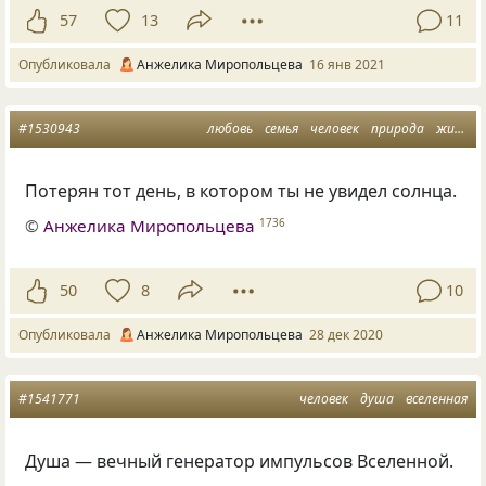
57
13
11
Опубликовала
Анжелика Миропольцева
16 янв 2021
#1530943
любовь
семья
человек
природа
жизнь и смерть
Потерян тот день, в котором ты не увидел солнца.
©
Анжелика Миропольцева
1736
50
8
10
Опубликовала
Анжелика Миропольцева
28 дек 2020
#1541771
человек
душа
вселенная
Душа — вечный генератор импульсов Вселенной.