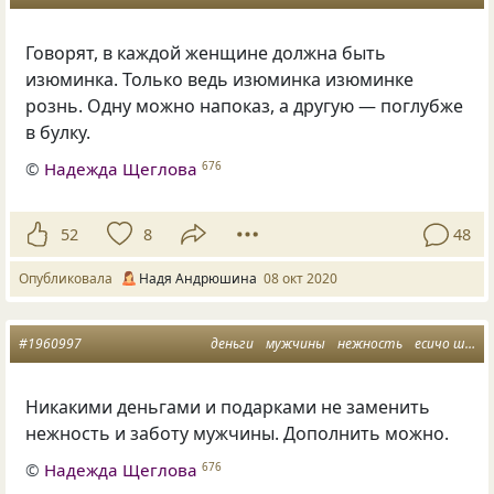
Говорят, в каждой женщине должна быть
изюминка. Только ведь изюминка изюминке
рознь. Одну можно напоказ, а другую — поглубже
в булку.
©
Надежда Щеглова
676
52
8
48
Опубликовала
Надя Андрюшина
08 окт 2020
#1960997
деньги
мужчины
нежность
есичо шютко
Никакими деньгами и подарками не заменить
нежность и заботу мужчины. Дополнить можно.
©
Надежда Щеглова
676