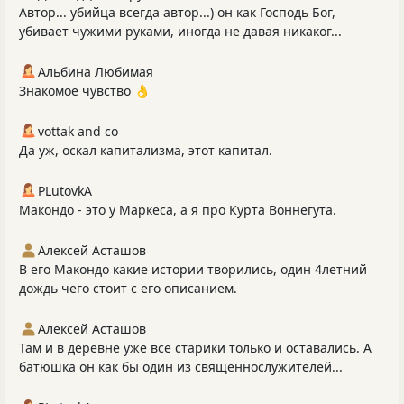
Автор... убийца всегда автор...) он как Господь Бог,
убивает чужими руками, иногда не давая никаког...
Альбина Любимая
Знакомое чувство 👌
vottak and co
Да уж, оскал капитализма, этот капитал.
PLutоvkА
Макондо - это у Маркеса, а я про Курта Воннегута.
Алексей Асташов
В его Макондо какие истории творились, один 4летний
дождь чего стоит с его описанием.
Алексей Асташов
Там и в деревне уже все старики только и оставались. А
батюшка он как бы один из священнослужителей...