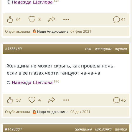
©
Надежда Щеглова
676
61
8
41
Опубликовала
Надя Андрюшина
07 фев 2021
#1688189
секс
женщины
шутка
Женщина не может скрыть, как провела ночь,
если в её глазах черти танцуют ча-ча-ча
©
Надежда Щеглова
676
57
4
45
Опубликовала
Надя Андрюшина
08 дек 2021
#1493004
женщины
изюминка
шутка