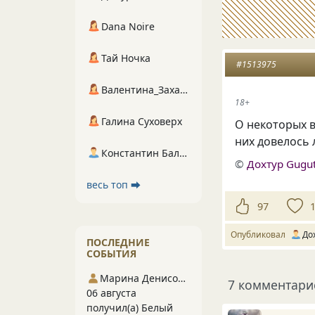
Dana Noire
Тай Ночка
#1513975
Валентина_Захарова
18+
Галина Суховерх
О некоторых в
них довелось 
Константин Балухта
©
Дохтур Gugu
весь топ ⮕
97
Опубликовал
До
ПОСЛЕДНИЕ
СОБЫТИЯ
Марина Денисова 5
7 комментари
06 августа
получил(а) Белый