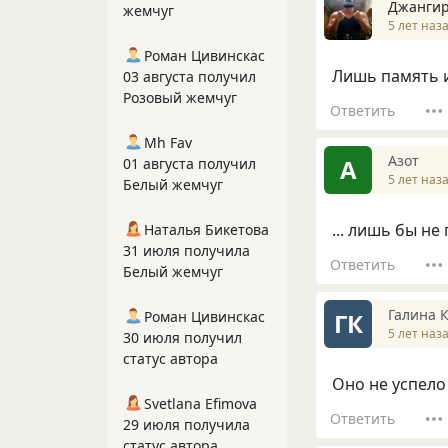
Джанги
жемчуг
5 лет наз
Роман Цивинскас
Лишь память и 
03 августа получил
Розовый жемчуг
Ответить
Mh Fav
Азот
А
01 августа получил
5 лет наз
Белый жемчуг
... лишь бы не
Наталья Бикетова
31 июля получила
Ответить
Белый жемчуг
Галина 
ГК
Роман Цивинскас
5 лет наз
30 июля получил
статус автора
Оно не успело
Svetlana Efimova
Ответить
29 июля получила
статус автора