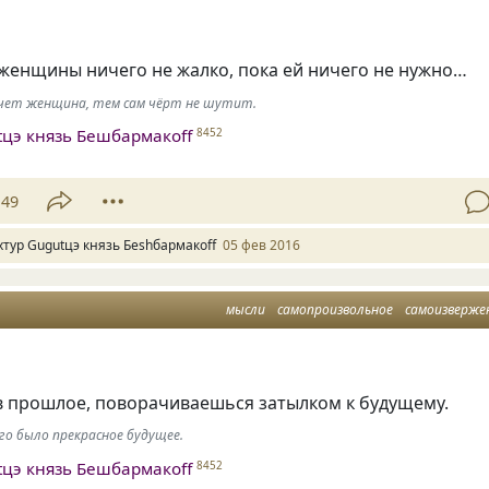
женщины ничего не жалко, пока ей ничего не нужно…
хочет женщина, тем сам чёрт не шутит.
tцэ князь Бешбармакоff
8452
49
хтур Gugutцэ князь Беshбармакоff
05 фев 2016
мысли
самопроизвольное
самоизверже
в прошлое, поворачиваешься затылком к будущему.
го было прекрасное будущее.
tцэ князь Бешбармакоff
8452