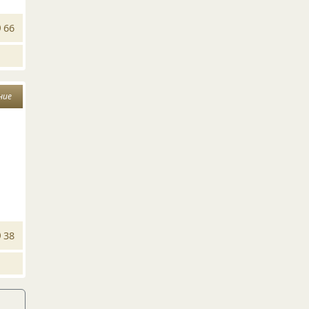
66
ние
38