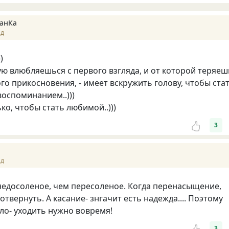
анКа
ад
)
ую влюбляешься с первого взгляда, и от которой теряеш
ого прикосновения, - имеет вскружить голову, чтобы ста
оспоминанием..)))
ько, чтобы стать любимой..)))
3
ад
недосоленое, чем пересоленое. Когда перенасыщение,
отвернуть. А касание- знгачит есть надежда.... Поэтому
ло- уходить нужно вовремя!
3