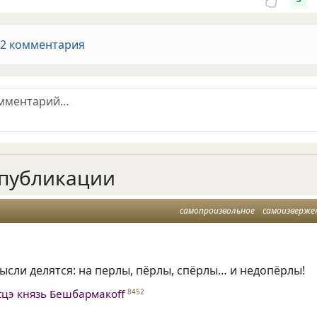
 2 комментария
публикации
самопроизвольное
самоизверже
сли делятся: на перлы, пёрлы, спёрлы… и недопёрлы!
tцэ князь Бешбармакоff
8452