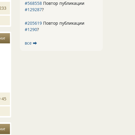
#568558
Повтор публикации
233
#129287
?
#205619
Повтор публикации
#1290
?
ние
все ⮕
45
ние