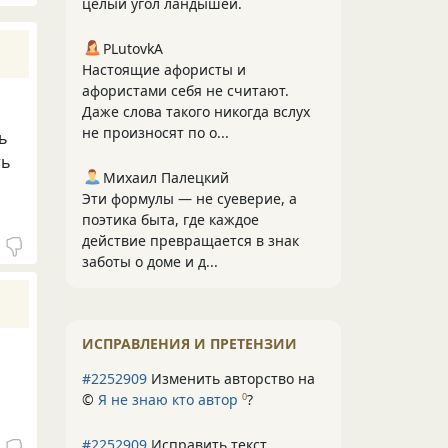
целый угол ландышей.
PLutоvkА
Настоящие афористы и
афористами себя не считают.
Даже слова такого никогда вслух
не произносят по о...
ь
ть
Михаил Палецкий
Эти формулы — не суеверие, а
поэтика быта, где каждое
действие превращается в знак
заботы о доме и д...
ИСПРАВЛЕНИЯ И ПРЕТЕНЗИИ
#2252909
Изменить авторство на
©
Я не знаю кто автор
?
0
#2252909
Исправить текст