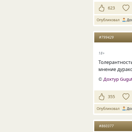
623
Опубликовал
До
#799429
18+
Толерантност
мнение дурако
©
Дохтур Gugu
355
Опубликовал
До
#860377