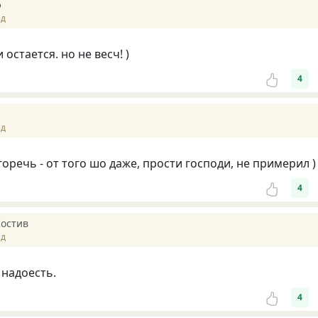
р
ад
остается. но не весч! )
4
ад
 горечь - от того шо даже, прости господи, не примерил )
4
Костив
ад
 надоесть.
4