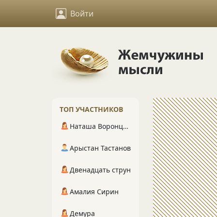
Войти
ТОП УЧАСТНИКОВ
Наташа Воронцова
Арыстан Тастанов
Двенадцать струн
Амалия Сирин
Демура