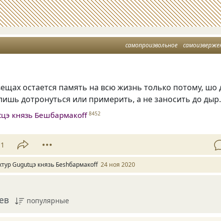
самопроизвольное
самоизверже
ещах остается память на всю жизнь только потому, шо 
лишь дотронуться или примерить, а не заносить до дыр
tцэ князь Бешбармакоff
8452
11
хтур Gugutцэ князь Беshбармакоff
24 ноя 2020
ев
популярные