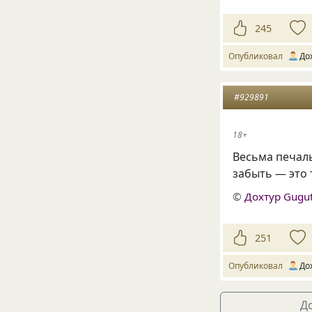
245
Опубликовал
До
#929891
18+
Весьма печал
забыть — это 
©
Дохтур Gugu
251
Опубликовал
До
До