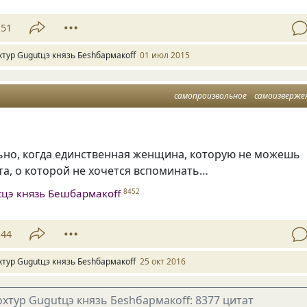
51
хтур Gugutцэ князь Беshбармакоff
01 июл 2015
самопроизвольное
самоизверже
ьно, когда единственная женщина, которую не можешь
та, о которой не хочется вспоминать…
tцэ князь Бешбармакоff
8452
44
хтур Gugutцэ князь Беshбармакоff
25 окт 2016
хтур Gugutцэ князь Беshбармакоff: 8377 цитат