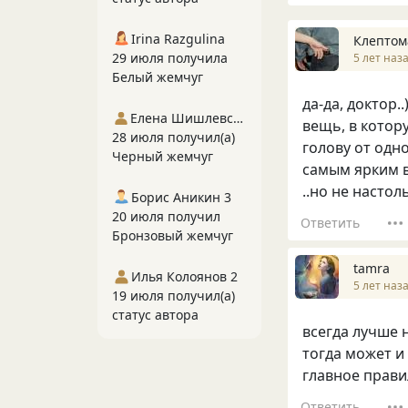
Irina Razgulina
Клептом
29 июля получила
5 лет наз
Белый жемчуг
да-да, доктор..)
Елена Шишлевская
вещь, в котор
28 июля получил(а)
голову от одн
Черный жемчуг
самым ярким в
..но не настол
Борис Аникин 3
20 июля получил
Ответить
Бронзовый жемчуг
tamra
Илья Колоянов 2
5 лет наз
19 июля получил(а)
статус автора
всегда лучше 
тогда может и 
главное прави
Ответить