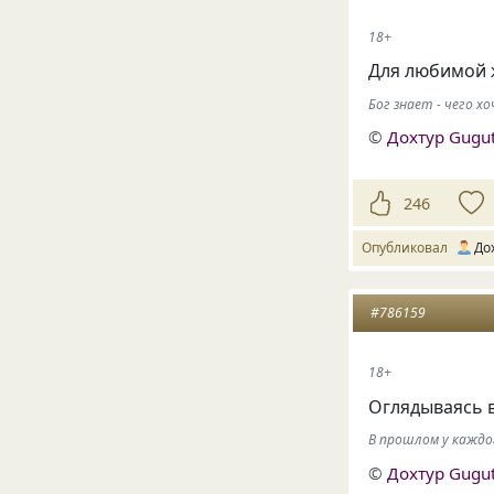
18+
Для любимой 
Бог знает - чего 
©
Дохтур Gugu
246
Опубликовал
До
#786159
18+
Оглядываясь 
В прошлом у каждо
©
Дохтур Gugu