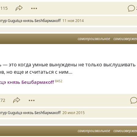
115
хтур Gugutцэ князь Беshбармакоff
11 ноя 2014
самопроизвольное
самоизверже
ь — это когда умные вынуждены не только выслушивать
в, но еще и считаться с ним…
tцэ князь Бешбармакоff
8452
72
хтур Gugutцэ князь Беshбармакоff
20 июл 2015
самопроизвольное
самоизверже