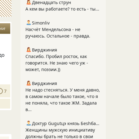
Двенадцать струн
А кем вы работаете? то есть - ты...
Simonliv
ние
Насчёт Мендельсона - не
ручаюсь. Остальное - правда.
Вирджиния
до
Спасибо. Пробил росток, как
.
говорится. Не знаю чего уж -
может, поэзии.))
Вирджиния
Не надо стесняться. У меня давно,
7
в самом начале было такое, что я
не поняла, что такое ЖМ. Задала
в...
Дохтур Gugutцэ князь Беshбармакоff
Женщины мужскую инициативу
должны брать не только в свои