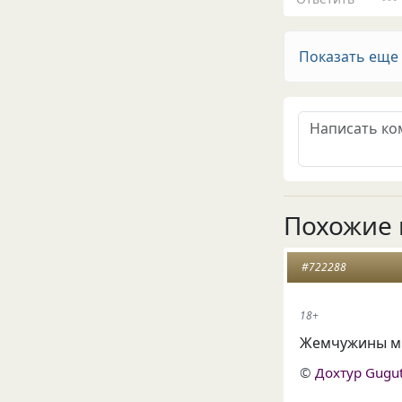
Показать еще
Похожие 
#722288
18+
Жемчужины мы
©
Дохтур Gugu