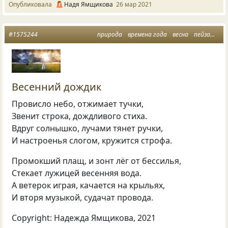
Опубликовала
Надя Ямщикова
26 мар 2021
#1575244
природа
времена года
весна
пейзажная лирика
Весенний дождик
Провисло небо, отжимает тучки,
Звенит строка, дождливого стиха.
Вдруг солнышко, лучами тянет ручки,
И настроенья слогом, кружится строфа.
Промокший плащ, и зонт лёг от бессилья,
Стекает лужицей весенняя вода.
А ветерок играя, качается на крыльях,
И вторя музыкой, судачат провода.
Copyright: Надежда Ямщикова, 2021