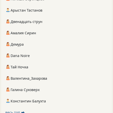
Арыстан Тастанов
Двенадцать струн
Амалия Сирин
Демура
Dana Noire
Тай Ночка
Валентина_Захарова
Галина Суховерх
Константин Балухта
весь топ ⮕