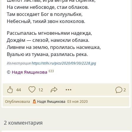
Шёпот листвы, игра ветра на скрипке,
На синем небосводе, стаи облаков.
Там восседает Бог в полуулыбке,
Небесный, тихий звон колоколов.
Рассыпалась мгновеньями надежда,
Дождём — слезой, намокли облака.
Ливнем на землю, пролилась насмешка,
Вуалью из тумана, разлилась река.
Иллюстрация
https://stihi.ru/pics/2020/09/30/2228.jpg
©
Надя Ямщикова
633
44
12
2
Опубликовала
Надя Ямщикова
03 ноя 2020
2 комментария