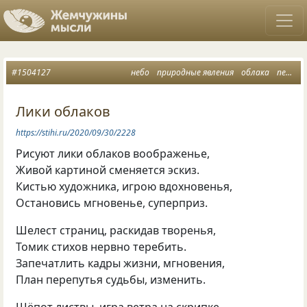
#1504127
небо
природные явления
облака
пейзажная лирика
Лики облаков
https://stihi.ru/2020/09/30/2228
Рисуют лики облаков воображенье,
Живой картиной сменяется эскиз.
Кистью художника, игрою вдохновенья,
Остановись мгновенье, суперприз.
Шелест страниц, раскидав творенья,
Томик стихов нервно теребить.
Запечатлить кадры жизни, мгновения,
План перепутья судьбы, изменить.