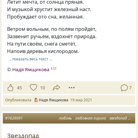
Летит мечта, от солнца пряная.
И музыкой хрустит железный наст.
Пробуждает ото сна, желанная.
Ветром вольным, по полям пройдёт,
Зазвенит ручьём, вздохнёт природа.
На пути своём, снега сметёт,
Напоив деревья кислородом.
… показать весь текст …
©
Надя Ямщикова
633
45
10
7
Опубликовала
Надя Ямщикова
19 мар 2021
#1626091
любовь
любовная лирика
звездопад
пей
Звездопад