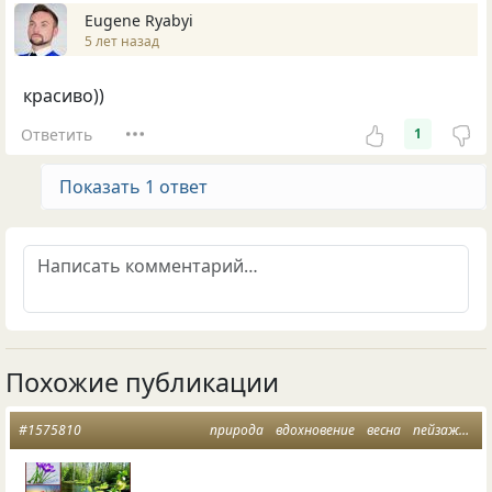
Eugene Ryabyi
5 лет назад
красиво))
Ответить
1
Показать 1 ответ
Похожие публикации
#1575810
природа
вдохновение
весна
пейзажная лирика