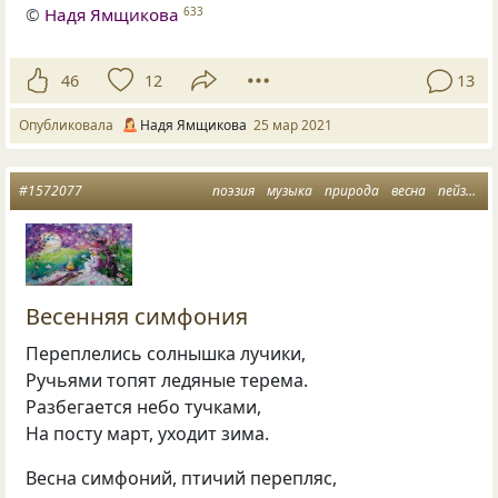
©
Надя Ямщикова
633
46
12
13
Опубликовала
Надя Ямщикова
25 мар 2021
#1572077
поэзия
музыка
природа
весна
пейзажная лирика
Весенняя симфония
Переплелись солнышка лучики,
Ручьями топят ледяные терема.
Разбегается небо тучками,
На посту март, уходит зима.
Весна симфоний, птичий перепляс,