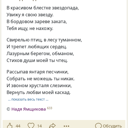
В красивом блестке звездопада,
Увижу я свою звезду.
В бордовом зареве заката,
Тебя ищу, не нахожу.
Свирелью птиц, в лесу туманном,
И трепет любящих сердец.
Лазурным берегом, обманом,
Стихов души моей ты чтец.
Рассыпав янтаря песчинки,
Собрать не можешь ты никак.
И звоном хрусталя слезинки,
Вернуть любви моей каскад.
… показать весь текст …
©
Надя Ямщикова
633
44
14
Обсудить