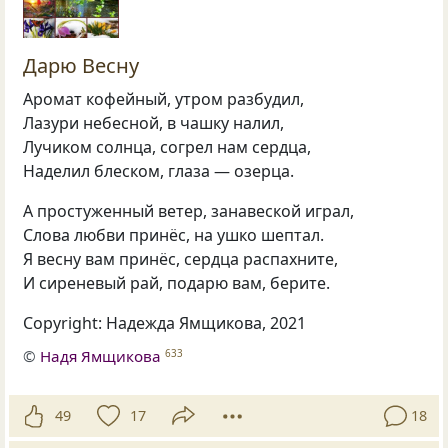
Дарю Весну
Аромат кофейный, утром разбудил,
Лазури небесной, в чашку налил,
Лучиком солнца, согрел нам сердца,
Наделил блеском, глаза — озерца.
А простуженный ветер, занавеской играл,
Слова любви принёс, на ушко шептал.
Я весну вам принёс, сердца распахните,
И сиреневый рай, подарю вам, берите.
Copyright: Надежда Ямщикова, 2021
©
Надя Ямщикова
633
49
17
18