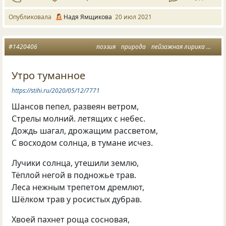
Опубликовала
Надя Ямщикова
20 июл 2021
#1420406
поэзия
природа
пейзажная лирика
утро
Утро туманное
https://stihi.ru/2020/05/12/7771
Шансов пепел, развеян ветром,
Стрелы молний. летящих с небес.
Дождь шагал, дрожащим рассветом,
С восходом солнца, в тумане исчез.
Лучики солнца, утешили землю,
Тёплой негой в подножье трав.
Леса нежным трепетом дремлют,
Шёлком трав у росистых дубрав.
Хвоей пахнет роща сосновая,