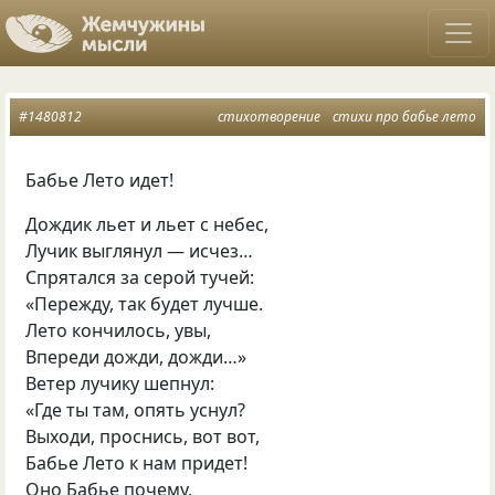
#1480812
стихотворение
стихи про бабье лето
Бабье Лето идет!
Дождик льет и льет с небес,
Лучик выглянул — исчез…
Спрятался за серой тучей:
«Пережду, так будет лучше.
Лето кончилось, увы,
Впереди дожди, дожди…»
Ветер лучику шепнул:
«Где ты там, опять уснул?
Выходи, проснись, вот вот,
Бабье Лето к нам придет!
Оно Бабье почему,