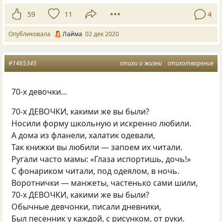
59
11
4
Опубликовала
Лайма
02 дек 2020
#1465345
стихи о жизни
стихотворение
70-х девочки…
70-х ДЕВОЧКИ, какими же вы были?
Носили форму школьную и искренно любили.
А дома из фланели, халатик одевали,
Так книжки вы любили — запоем их читали.
Ругали часто мамы: «Глаза испортишь, дочь!»
С фонариком читали, под одеялом, в ночь.
Воротнички — манжеты, частенько сами шили,
70-х ДЕВОЧКИ, какими же вы были?
Обычные девчонки, писали дневники,
Был песенник у каждой, с рисунком, от руки.