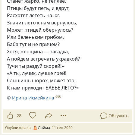
Станет жарко, не теплее.
Птицы будут петь, и вдруг,
Расхотят лететь на юг.
Значит лето к нам вернулось,
Может птицей обернулось?
Или беленьким грибом,
Баба тут и не причем?
Хотя, женщина — загадка,
А пойдем встречать украдкой?
Тучи ты раздуй скорей!»
«А ты, лучик, лучше грей!
Слышишь шорох, может это,
К нам приходит БАБЬЕ ЛЕТО?»
©
Ирина Исмейкина
955
28
Обсудить
Опубликовала
Лайма
11 сен 2020