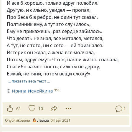
И все б хорошо, только вдруг полюбил.
Другую, и сильно, увидел — пропал,
Про беса б в ребро, не один тут сказал.
Полтинник ему, а тут это случилось,
Ему не прикажешь, раз сердце забилось.
Что делать не знал, все метался, метался,
А тут, не с того, ни с сего — ей признался.
Истерик он ждал, а жена все молчала,
Потом, вдруг ему: «Что ж, начни жизнь сначала,
Спасибо за честность, силком не держу,
Езжай, не тяни, потом вещи сложу!»
… показать весь текст …
©
Ирина Исмейкина
955
61
10
1
Опубликовала
Лайма
04 авг 2021