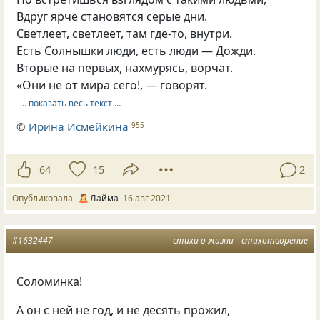
Вдруг ярче становятся серые дни.
Светлеет, светлеет, там где-то, внутри.
Есть Солнышки люди, есть люди — Дожди.
Вторые на первых, нахмурясь, ворчат.
«Они не от мира сего!, — говорят.
… показать весь текст …
©
Ирина Исмейкина
955
64
15
2
Опубликовала
Лайма
16 авг 2021
#1632447
стихи о жизни
стихотворение
Соломинка!
А он с ней не год, и не десять прожил,