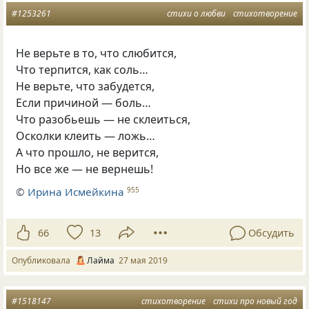
#1253261
стихи о любви
стихотворение
Не верьте в то
,
что слюбится,
Что терпится
,
как соль…
Не верьте
,
что забудется,
Если причиной — боль…
Что разобьешь — не склеиться,
Осколки клеить — ложь…
А что прошло
,
не верится,
Но все же — не вернешь!
©
Ирина Исмейкина
955
66
13
Обсудить
Опубликовала
Лайма
27 мая 2019
#1518147
стихотворение
стихи про новый год