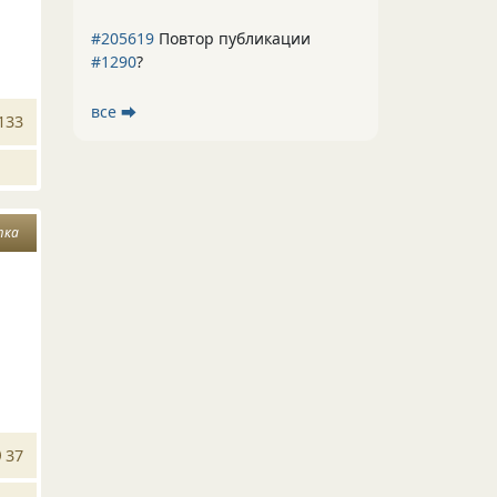
#205619
Повтор публикации
#1290
?
все ⮕
133
тка
37