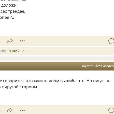
 доложи:
всех трендее,
опее ?..
2
ший
31 авг 2021
шутка
беда огорче
де говорится, что клин клином вышибають. Но нигде не
о с другой стороны.
2