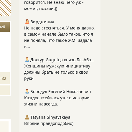
говорится. Не знаю чего уж -
может, поэзии.))
Вирджиния
лей
Не надо стесняться. У меня давно,
в самом начале было такое, что я
не поняла, что такое ЖМ. Задала
в...
Дохтур Gugutцэ князь Беshбармакоff
Женщины мужскую инициативу
должны брать не только в свои
82
руки
Бородул Евгений Николаевич
Каждое «сейчас» уже в истории
жизни навсегда.
Tatyana Sinyavskaya
Вполне правдоподобно)