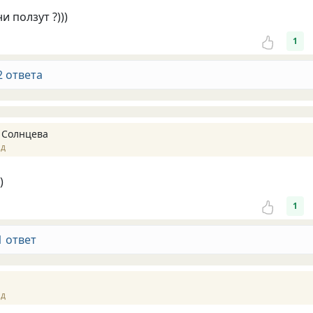
и ползут ?)))
1
2 ответа
 Солнцева
ад
)
1
1 ответ
ад