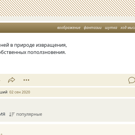
воображение
фантазии
шутка
ход мыс
ьней в природе извращения,
обственных поползновения.
4
ший
02 сен 2020
ия
популярные
ад