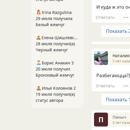
И куда ж это он
Irina Razgulina
Ответить
29 июля получила
Белый жемчуг
Показать 
Елена Шишлевская
28 июля получил(а)
Черный жемчуг
Наталия
5 лет наз
Борис Аникин 3
20 июля получил
Бронзовый жемчуг
Разбегаюцца?)
Ответить
Илья Колоянов 2
19 июля получил(а)
Показать 
статус автора
Паныч
П
5 лет наз