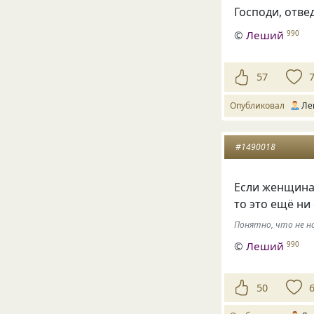
Господи, отве
©
Леший
990
57
Опубликовал
Ле
#1490018
Если женщина 
то это ещё ни
Понятно, что не но
©
Леший
990
50