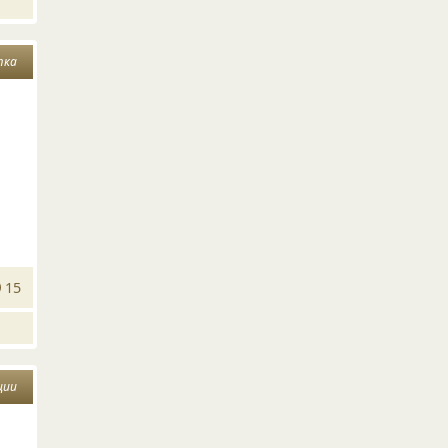
тка
15
ции