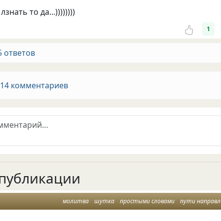
нать то да...))))))))
1
5 ответов
 14 комментариев
публикации
молитва
шутка
простыми словами
пути направлени