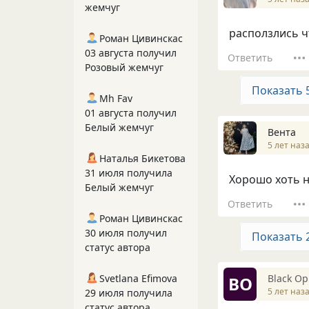
жемчуг
расползлись ч
Роман Цивинскас
03 августа получил
Ответить
Розовый жемчуг
Показать 
Mh Fav
01 августа получил
Белый жемчуг
Вента
5 лет наз
Наталья Бикетова
31 июля получила
Хорошо хоть н
Белый жемчуг
Ответить
Роман Цивинскас
30 июля получил
Показать 
статус автора
Вlack О
Svetlana Efimova
ВО
5 лет наз
29 июля получила
статус автора