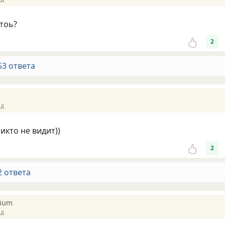
тоь?
2
53 ответа
ад
икто не видит))
2
2 ответа
pium
ад