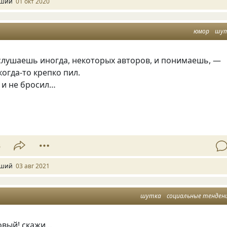
ший
01 окт 2020
юмор
шу
слушаешь иногда, некоторых авторов, и понимаешь, —
когда-то крепко пил.
 и не бросил…
3
ший
03 авг 2021
шутка
социальные тенден
овый! скажи…