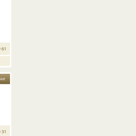
61
ние
31