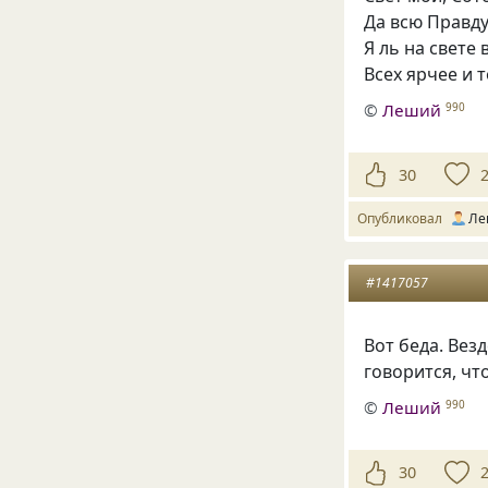
Да всю Правду
Я ль на свете 
Всех ярчее и т
©
Леший
990
30
Опубликовал
Ле
#1417057
Вот беда. Вез
говорится, чт
©
Леший
990
30