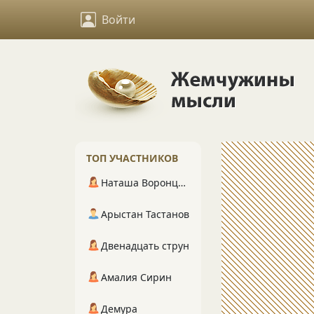
Войти
ТОП УЧАСТНИКОВ
Наташа Воронцова
Арыстан Тастанов
Двенадцать струн
Амалия Сирин
Демура