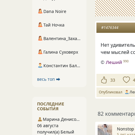
Dana Noire
Тай Ночка
#1476344
Валентина_Захарова
Нет удивител
чем мыслей с
Галина Суховерх
©
Леший
990
Константин Балухта
весь топ ⮕
33
Опубликовал
Ле
ПОСЛЕДНИЕ
СОБЫТИЯ
82 комментар
Марина Денисова 5
06 августа
Nonstop
получил(а) Белый
5 лет наз