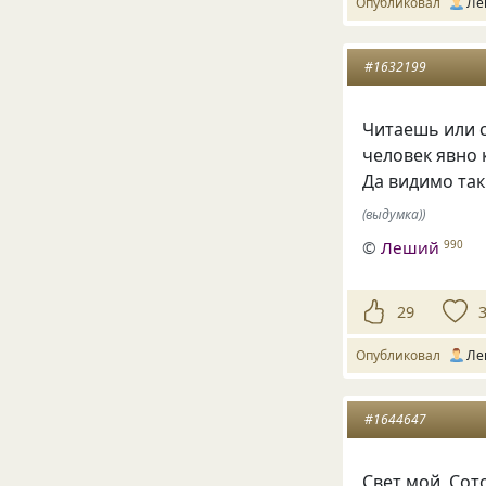
Опубликовал
Ле
#1632199
Читаешь или 
человек явно 
Да видимо так
(выдумка))
©
Леший
990
29
Опубликовал
Ле
#1644647
Свет мой, Сот