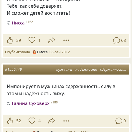
Тебе, как себе доверяет,
И сможет детей воспитать!
©
Нисса
1162
39
1
68
Опубликовала
Нисса
08 сен 2012
#1550449
мужчины
надежность
сдержанность
л
Импонирует в мужчинах сдержанность, силу в
этом и надёжность вижу.
©
Галина Суховерх
7180
52
4
9