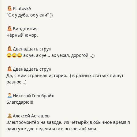
PLutоvkА
"Ох у дуба, ох у ели" ))
Вирджиния
Чёрный юмор.
Двенадцать струн
😅😅😅 ах уе, ах уе... ах уехал, дорогой...))
Двенадцать струн
Да, с ним странная история...) в разных статьях пишут
разное...)
Николай Гольбрайх
Благодарю!!!
Алексей Асташов
Электромонтёр на заводе. Из четырёх в обычное время я
один уже две недели и все вызовы х4 мои...