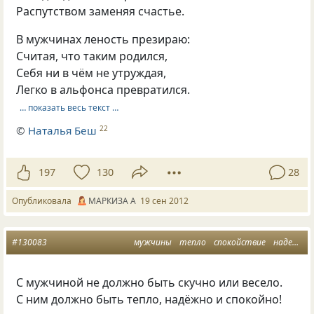
Распутством заменяя счастье.
В мужчинах леность презираю:
Считая, что таким родился,
Себя ни в чём не утруждая,
Легко в альфонса превратился.
… показать весь текст …
©
Наталья Беш
22
197
130
28
Опубликовала
МАРКИЗА А
19 сен 2012
#130083
мужчины
тепло
спокойствие
надежность
С мужчиной не должно быть скучно или весело.
С ним должно быть тепло, надёжно и спокойно!