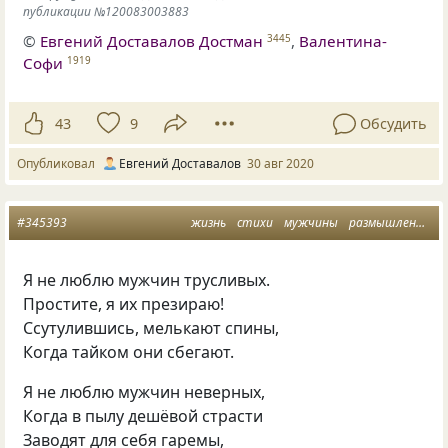
публикации №120083003883
©
Евгений Доставалов Достман
,
Валентина-
3445
Софи
1919
43
9
Обсудить
Опубликовал
Евгений Доставалов
30 авг 2020
#345393
жизнь
стихи
мужчины
размышления
н
Я не люблю мужчин трусливых.
Простите, я их презираю!
Ссутулившись, мелькают спины,
Когда тайком они сбегают.
Я не люблю мужчин неверных,
Когда в пылу дешёвой страсти
Заводят для себя гаремы,