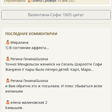
Опубликовала
Галина Суховерх
05 фев 2021
Валентина-Софи: 1605 цитат
ПОСЛЕДНИЕ КОММЕНТАРИИ
Миралана
1) В состоянии аффекта...
Регина ГенинаGuseva
Точно! Мендельсон женился на Сесиль Шарлотте Софи
Жанрено У пары было пятеро детей: Карл, Мари...
Регина ГенинаGuseva
и Вам обратно это ж посылаем. И плюс сбываться всем
желаньям
елена малиновская 2
Камышев.