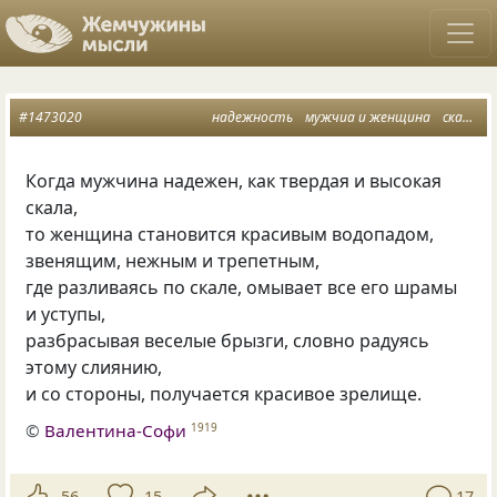
#1473020
надежность
мужчиа и женщина
скала и водопад
Когда мужчина надежен, как твердая и высокая
скала,
то женщина становится красивым водопадом,
звенящим, нежным и трепетным,
где разливаясь по скале, омывает все его шрамы
и уступы,
разбрасывая веселые брызги, словно радуясь
этому слиянию,
и со стороны, получается красивое зрелище.
©
Валентина-Софи
1919
56
15
17