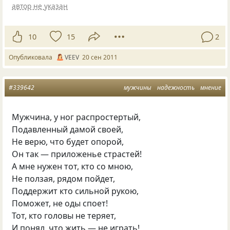
автор не указан
10
15
2
Опубликовала
VEEV
20 сен 2011
#339642
мужчины
надежность
мнение
Мужчина, у ног распростертый,
Подавленный дамой своей,
Не верю, что будет опорой,
Он так — приложенье страстей!
А мне нужен тот, кто со мною,
Не ползая, рядом пойдет,
Поддержит кто сильной рукою,
Поможет, не оды споет!
Тот, кто головы не теряет,
И понял, что жить — не играть!