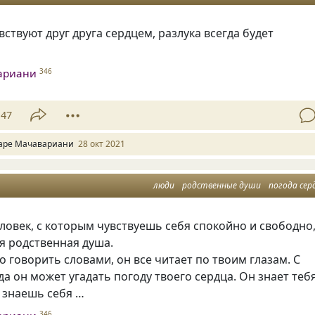
вствуют друг друга сердцем, разлука всегда будет
ариани
346
47
аре Мачавариани
28 окт 2021
люди
родственные души
погода сер
ловек, с которым чувствуешь себя спокойно и свободно
оя родственная душа.
о говорить словами, он все читает по твоим глазам. С
да он может угадать погоду твоего сердца. Он знает теб
 знаешь себя …
346