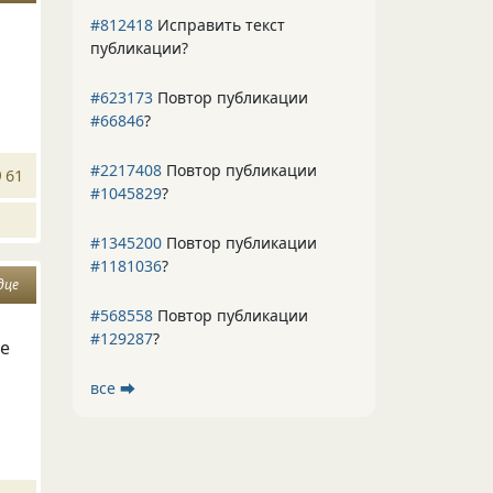
#812418
Исправить текст
публикации?
#623173
Повтор публикации
#66846
?
#2217408
Повтор публикации
61
#1045829
?
#1345200
Повтор публикации
#1181036
?
дце
#568558
Повтор публикации
#129287
?
бе
все ⮕