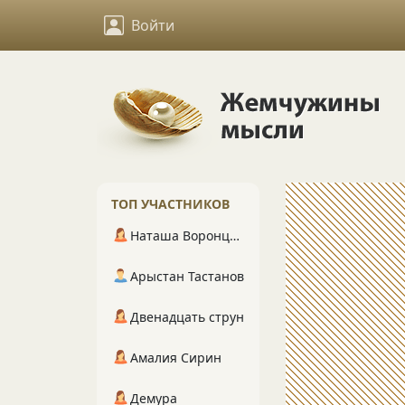
Войти
ТОП УЧАСТНИКОВ
Наташа Воронцова
Арыстан Тастанов
Двенадцать струн
Амалия Сирин
Демура