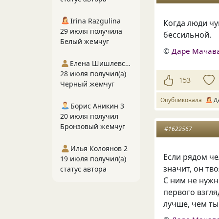
Irina Razgulina
Когда люди чу
29 июля получила
бессильной.
Белый жемчуг
©
Даре Мачав
Елена Шишлевская
28 июля получил(а)
153
Черный жемчуг
Опубликовала
Д
Борис Аникин 3
20 июля получил
Бронзовый жемчуг
#1622567
Илья Колоянов 2
Если рядом че
19 июля получил(а)
значит, он тв
статус автора
С ним не нужн
первого взгля
лучше, чем ты