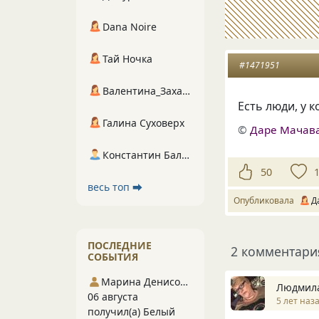
Dana Noire
Тай Ночка
#1471951
Валентина_Захарова
Есть люди, у 
Галина Суховерх
©
Даре Мачав
Константин Балухта
50
весь топ ⮕
Опубликовала
Д
ПОСЛЕДНИЕ
2 комментари
СОБЫТИЯ
Марина Денисова 5
Людмил
06 августа
5 лет наз
получил(а) Белый