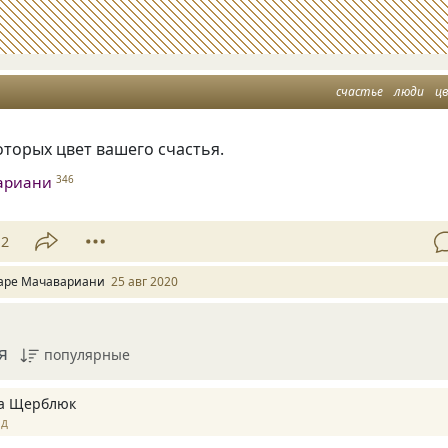
счастье
люди
ц
которых цвет вашего счастья.
ариани
346
12
аре Мачавариани
25 авг 2020
я
популярные
а Щерблюк
ад