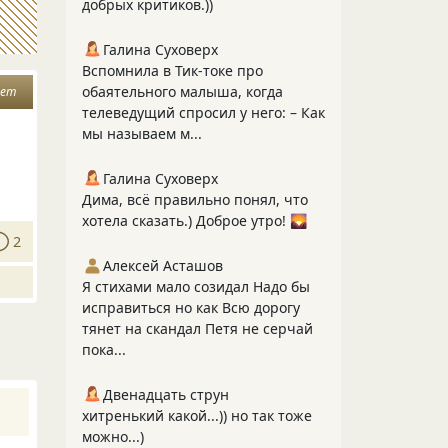
добрых критиков.))
Галина Суховерх
Вспомнила в Тик-токе про
обаятельного малыша, когда
вет
телеведущий спросил у него: – Как
мы называем м...
Галина Суховерх
Дима, всё правильно понял, что
хотела сказать.) Доброе утро! 🌄
2
Алексей Асташов
Я стихами мало созидал Надо бы
исправиться но как Всю дорогу
тянет на скандал Петя не серчай
пока...
Двенадцать струн
хитренький какой...)) но так тоже
можно...)