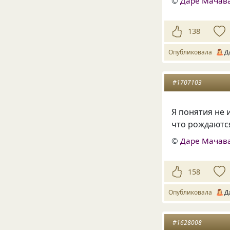
©
Даре Мачав
138
Опубликовала
Д
#1707103
Я понятия не 
что рождаются
©
Даре Мачав
158
Опубликовала
Д
#1628008