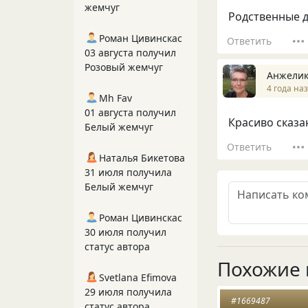
жемчуг
Родственные 
Роман Цивинскас
Ответить
03 августа получил
Розовый жемчуг
Анжелик
4 года на
Mh Fav
01 августа получил
Красиво сказа
Белый жемчуг
Ответить
Наталья Бикетова
31 июля получила
Белый жемчуг
Роман Цивинскас
30 июля получил
статус автора
Похожие 
Svetlana Efimova
29 июля получила
#1669487
статус автора