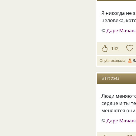
Я никогда не 
человека, кот
©
Даре Мачав
142
Опубликовала
Д
#1712545
Люди меняются
сердце и ты т
меняются они 
©
Даре Мачав