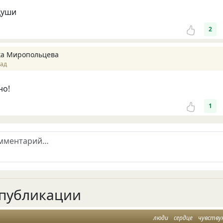
души
2
а Миропольцева
зад
но!
1
публикации
люди
сердце
чувств