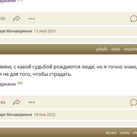
ариани
50
аре Мачавариани
12 июл 2021
судьба
люди
страд
имею, с какой судьбой рождаются люди, но я точно знаю
 не для того, чтобы страдать.
ариани
346
44
аре Мачавариани
18 янв 2022
жизнь
слезы
л