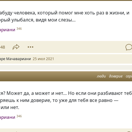
забуду человека, который помог мне хоть раз в жизни, и
орый улыбался, видя мои слезы…
ариани
346
48
аре Мачавариани
25 июл 2021
люди
доверие
сер
? Может да, а может и нет… Но если они разбивают те
еряешь к ним доверие, то уже для тебя все равно —
или нет.
ариани
346