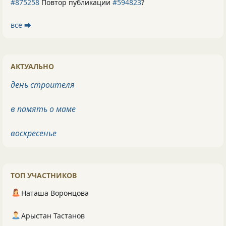
#875258
Повтор публикации
#594823
?
все ⮕
АКТУАЛЬНО
день строителя
в память о маме
воскресенье
ТОП УЧАСТНИКОВ
Наташа Воронцова
Арыстан Тастанов