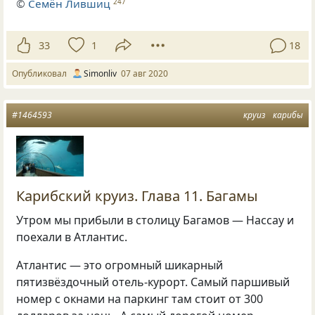
©
Семён Лившиц
247
33
1
18
Опубликовал
Simonliv
07 авг 2020
#1464593
круиз
карибы
Карибский круиз. Глава 11. Багамы
Утром мы прибыли в столицу Багамов — Нассау и
поехали в Атлантис.
Атлантис — это огромный шикарный
пятизвёздочный отель-курорт. Самый паршивый
номер с окнами на паркинг там стоит от 300