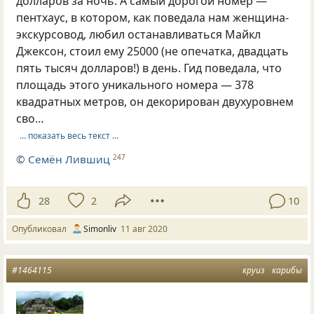
долларов за ночь. А самый дорогой номер —
пентхаус, в котором, как поведала нам женщина-
экскурсовод, любил останавливаться Майкл
Джексон, стоил ему 25000 (не опечатка, двадцать
пять тысяч долларов!) в день. Гид поведала, что
площадь этого уникального номера — 378
квадратных метров, он декорирован двухуровнем
сво…
… показать весь текст …
©
Семён Лившиц
247
28
2
10
Опубликовал
Simonliv
11 авг 2020
#1464115
круиз
карибы