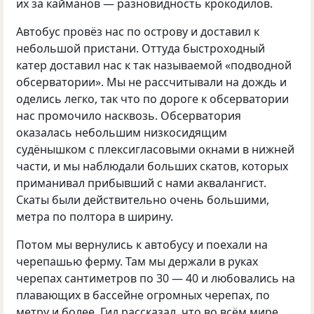
их за кайманов — разновидность крокодилов.
Автобус провёз нас по острову и доставил к
небольшой пристани. Оттуда быстроходный
катер доставил нас к так называемой «подводной
обсерватории». Мы не рассчитывали на дождь и
оделись легко, так что по дороге к обсерватории
нас промочило насквозь. Обсерватория
оказалась небольшим низкосидящим
судёнышком с плексигласовыми окнами в нижней
части, и мы наблюдали больших скатов, которых
приманивал прибывший с нами аквалангист.
Скаты были действительно очень большими,
метра по полтора в ширину.
Потом мы вернулись к автобусу и поехали на
черепашью ферму. Там мы держали в руках
черепах сантиметров по 30 — 40 и любовались на
плавающих в бассейне огромных черепах, по
метру и более. Гид рассказал, что во всём мире