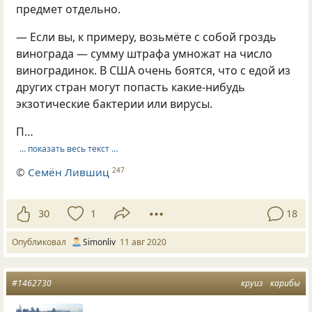
предмет отдельно.
— Если вы, к примеру, возьмёте с собой гроздь
винограда — сумму штрафа умножат на число
виноградинок. В США очень боятся, что с едой из
других стран могут попасть какие-нибудь
экзотические бактерии или вирусы.
П…
… показать весь текст …
©
Семён Лившиц
247
30
1
18
Опубликовал
Simonliv
11 авг 2020
#1462730
круиз
карибы