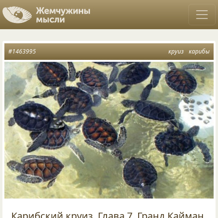
#1463995
круиз
карибы
Карибский круиз. Глава 7. Гранд Кайман