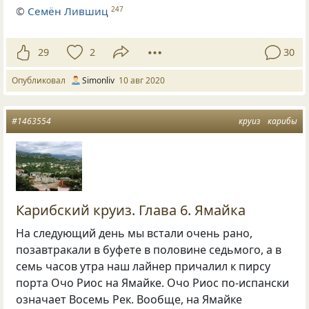
©
Семён Лившиц
247
29
2
30
Опубликовал
Simonliv
10 авг 2020
#1463554
круиз
карибы
Карибский круиз. Глава 6. Ямайка
На следующий день мы встали очень рано,
позавтракали в буфете в половине седьмого, а в
семь часов утра наш лайнер причалил к пирсу
порта Очо Риос на Ямайке. Очо Риос по-испански
означает Восемь Рек. Вообще, на Ямайке