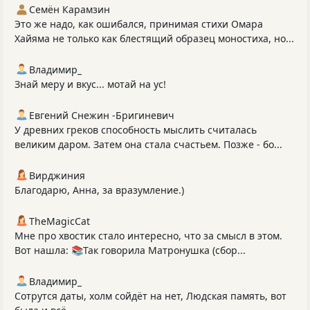
Семён Карамзин
Это же надо, как ошибался, принимая стихи Омара
Хайяма не только как блестящий образец моностиха, но...
Владимир_
Знай меру и вкус... мотай на ус!
Евгений Снежин -Бригиневич
У древних греков способность мыслить считалась
великим даром. Затем она стала счастьем. Позже - бо...
Вирджиния
Благодарю, Анна, за вразумление.)
TheMagicCat
Мне про хвостик стало интересно, что за смысл в этом.
Вот нашла: 📚Так говорила Матронушка (сбор...
Владимир_
Сотрутся даты, холм сойдёт на нет, Людская память, вот