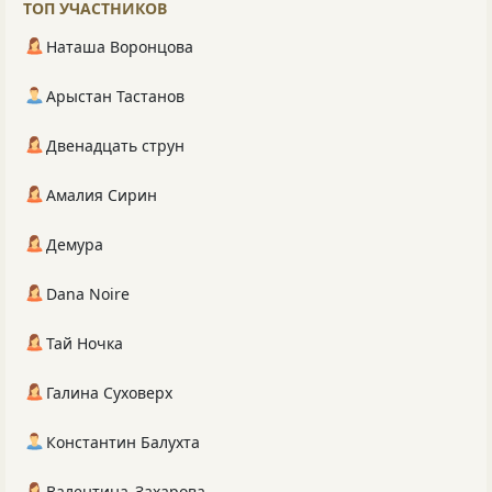
ТОП УЧАСТНИКОВ
Наташа Воронцова
Арыстан Тастанов
Двенадцать струн
Амалия Сирин
Демура
Dana Noire
Тай Ночка
Галина Суховерх
Константин Балухта
Валентина_Захарова