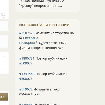
"божественная акустика". А
"крышу" непременно по...
ИСПРАВЛЕНИЯ И ПРЕТЕНЗИИ
#2107576
Изменить авторство на
©
Светлана
Володина
Художественный
1
фильм «Ищите женщину»
?
#1886781
Повтор публикации
#50807
?
#1347568
Повтор публикации
#50807
?
#519672
Исправить текст
публикации?
лух
#425466
Исправить текст