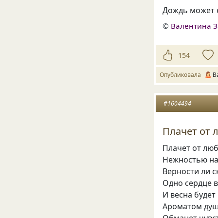
Дождь может с
©
Валентина З
154
Опубликовала
В
#1604494
Плачет от 
Плачет от люб
Нежностью нап
Верности ли с
Одно сердце в
И весна будет
Ароматом душ
Обманет чувст