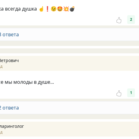
ка всегда душка ☝️❗️😉🤩💥💣
2
3 ответа
Петрович
ад
е мы молоды в душе...
1
2 ответа
ларинголог
ад