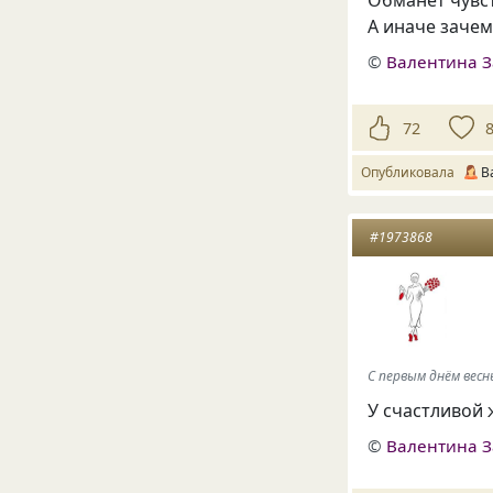
А иначе зачем
©
Валентина З
72
Опубликовала
В
#1973868
С первым днём вес
У счастливой 
©
Валентина З