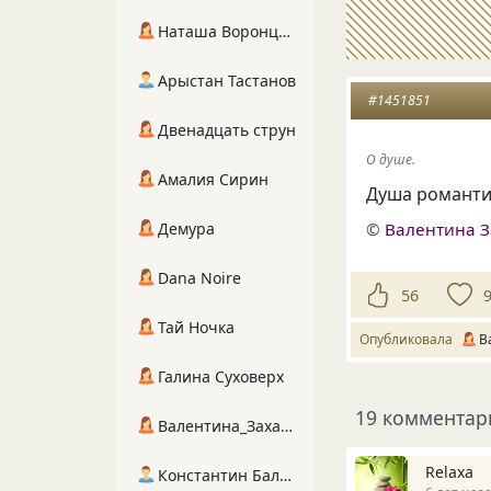
Наташа Воронцова
Арыстан Тастанов
#1451851
Двенадцать струн
О душе.
Амалия Сирин
Душа романтик
Демура
©
Валентина З
Dana Noire
56
Тай Ночка
Опубликовала
В
Галина Суховерх
19 комментар
Валентина_Захарова
Relaxa
Константин Балухта