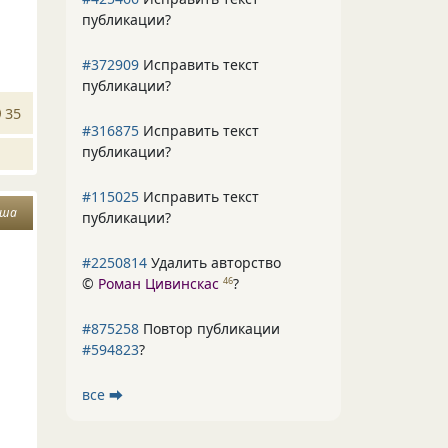
публикации?
#372909
Исправить текст
публикации?
35
#316875
Исправить текст
публикации?
#115025
Исправить текст
уша
публикации?
#2250814
Удалить авторство
©
Роман Цивинскас
?
46
#875258
Повтор публикации
#594823
?
все ⮕