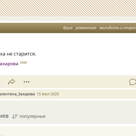
душа
романтика
молодость и старо
а не старится.
ахарова
3480
9
алентина_Захарова
15 июл 2020
иев
популярные