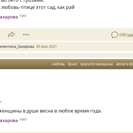
 любовь-птице этот сад, как рай
ахарова
3480
8
Обсуд
алентина_Захарова
30 мая 2021
любовь
душа
красота женщины
весна в д
ны
женщины в душе весна в любое время года.
ахарова
3480