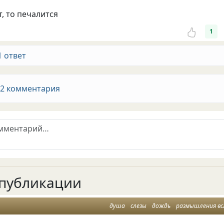
т, то печалится
1
1 ответ
 2 комментария
публикации
душа
слезы
дождь
размышления вс