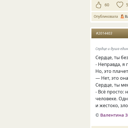
60
Опубликовала
В
#2014403
Сердце и душа един
Сердце, ты бе
- Неправда, я 
Но, это плачет
— Нет, это он
Сердце, ты ме
- Всё просто: 
человеке. Одн
и жестоко, зло
©
Валентина З