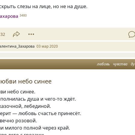
крыть слезы на лице, но не на душе.
ахарова
3480
32
алентина_Захарова
03 мар 2020
любовь
чувства
д
любви небо синее
ви небо синее.
олнилась душа и чего-то ждёт.
казочной, лебединой.
ерит — любовь счастье принесёт.
 вечно розовой.
и милого полной через край.
во лето с грозами.