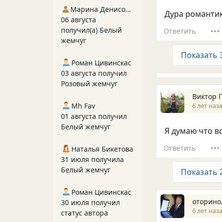
Марина Денисова 5
Дура романти
06 августа
получил(а) Белый
Ответить
жемчуг
Показать 
Роман Цивинскас
03 августа получил
Розовый жемчуг
Виктор 
Mh Fav
6 лет наз
01 августа получил
Белый жемчуг
Я думаю что вс
Ответить
Наталья Бикетова
31 июля получила
Белый жемчуг
Показать 
Роман Цивинскас
оторино
30 июля получил
6 лет наз
статус автора