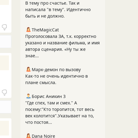
В тему про счастье. Так и
написала "в тему". Идентично
быть и не должно.
TheMagicCat
Проголосовала ЗА, т.к. корректно
указано и название фильма, и имя
автора сценария. «Ну ты же
знае...
Марк-демон по вызову
Как-то не очень идентично в
плане смысла.
Борис Аникин 3
"Где спех, там и смех." А
посему:"Кто торопится, тот весь
век колотится".Указывает на то,
что постоя...
Dana Noire