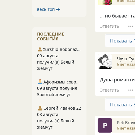
6 лет наз
весь топ ⮕
... но бывает 
Ответить
ПОСЛЕДНИЕ
СОБЫТИЯ
Показать 
Xurshid Bobonazarov
09 августа
Чуча Су
получил(а) Белый
6 лет наз
жемчуг
Душа романтик
Афоризмы современников
09 августа получил
Ответить
Золотой жемчуг
Показать 
Сергей Иванов 22
08 августа
получил(а) Белый
PetrBrav
P
жемчуг
6 лет наз