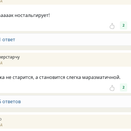
ад
тааааак ностальгирует!
2
1 ответ
перстарчу
ад
а не старится, а становится слегка маразматичной.
2
5 ответов
o
ад