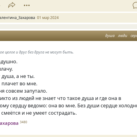
5
алентина_Захарова
01 мар 2024
душа
люди
сер
ое целое и друг без друга не могут быть.
здушно.
плачу.
 душа, а не ты.
а плачет во мне.
ня совсем запутало.
никто из людей не знает что такое душа и где она в
ому сердцу ведомо: она во мне. Без души сердце холодн
 смеётся и не умеет сострадать.
ахарова
3480