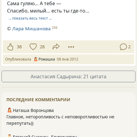
Сама гуляю… А тебе —
Спасибо, милый… есть ты где-то…
… показать весь текст …
©
Лара Мишанова
256
38
28
2
Опубликовала
Ромашка
08 янв 2012
Анастасия Садырина: 21 цитата
ПОСЛЕДНИЕ КОММЕНТАРИИ
Наташа Воронцова
Главное, неторопливость с неповоротливостью не
перепутать))
Евгений Снежин -Бригиневич