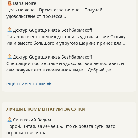
Dana Noire
Цель не ясна… Время ограничено... Получай
удовольствие от процесса…
Дохтур Gugutцэ князь Беshбармакоff
Пятачок очень спешил доставить удовольствие Ослику
Иа и вместо большого и упругого шарика принес вял...
Дохтур Gugutцэ князь Беshбармакоff
Спешащий поставщик - и удовольствия не доставит, и
сам получит его в скомканном виде... Добрый де...
ещё комментарии ⮕
ЛУЧШИЕ КОММЕНТАРИИ ЗА СУТКИ
Синявский Вадим
Порой, читая, замечаешь, что сыровата суть, зато
огранка ювелирна!