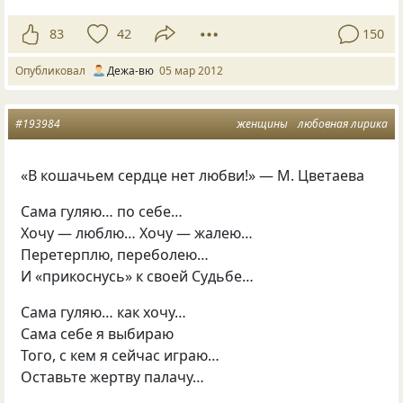
83
42
150
Опубликовал
Дежа-вю
05 мар 2012
#193984
женщины
любовная лирика
«В кошачьем сердце нет любви!» — М. Цветаева
Сама гуляю… по себе…
Хочу — люблю… Хочу — жалею…
Перетерплю, переболею…
И «прикоснусь» к своей Судьбе…
Сама гуляю… как хочу…
Сама себе я выбираю
Того, с кем я сейчас играю…
Оставьте жертву палачу…