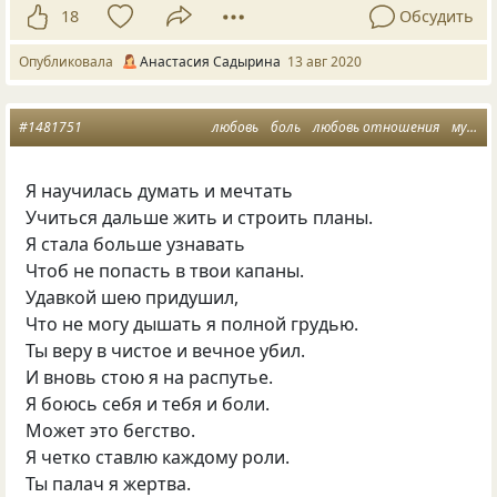
18
Обсудить
Опубликовала
Анастасия Садырина
13 авг 2020
#1481751
любовь
боль
любовь отношения
мужчина и женщина
Я научилась думать и мечтать
Учиться дальше жить и строить планы.
Я стала больше узнавать
Чтоб не попасть в твои капаны.
Удавкой шею придушил,
Что не могу дышать я полной грудью.
Ты веру в чистое и вечное убил.
И вновь стою я на распутье.
Я боюсь себя и тебя и боли.
Может это бегство.
Я четко ставлю каждому роли.
Ты палач я жертва.