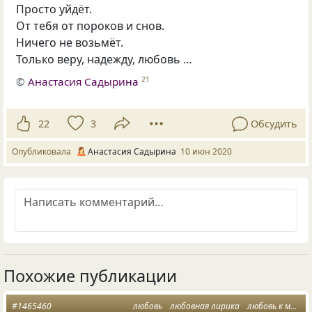
Просто уйдёт.
От тебя от пороков и снов.
Ничего не возьмёт.
Только веру, надежду, любовь …
©
Анастасия Садырина
21
22
3
Обсудить
Опубликовала
Анастасия Садырина
10 июн 2020
Похожие публикации
#1465460
любовь
любовная лирика
любовь к мужчине