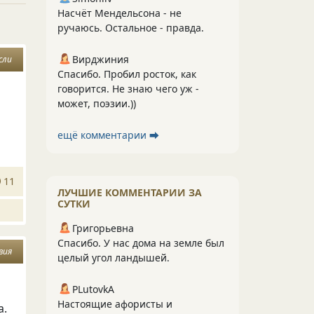
Насчёт Мендельсона - не
ручаюсь. Остальное - правда.
Вирджиния
сли
Спасибо. Пробил росток, как
говорится. Не знаю чего уж -
может, поэзии.))
ещё комментарии ⮕
11
ЛУЧШИЕ КОММЕНТАРИИ ЗА
СУТКИ
Григорьевна
Спасибо. У нас дома на земле был
вия
целый угол ландышей.
PLutоvkА
Настоящие афористы и
а.