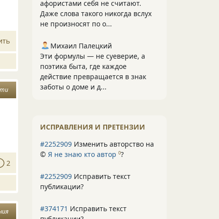
афористами себя не считают.
Даже слова такого никогда вслух
не произносят по о...
ить
Михаил Палецкий
Эти формулы — не суеверие, а
поэтика быта, где каждое
действие превращается в знак
заботы о доме и д...
ети
ИСПРАВЛЕНИЯ И ПРЕТЕНЗИИ
#2252909
Изменить авторство на
©
Я не знаю кто автор
?
0
2
#2252909
Исправить текст
публикации?
#374171
Исправить текст
ния
публикации?