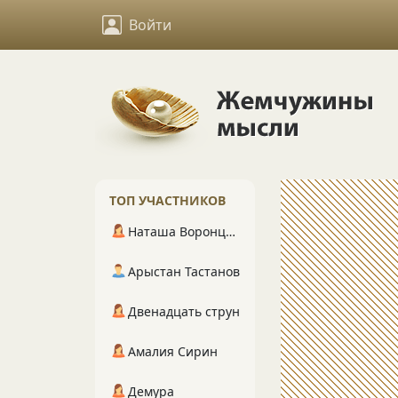
Войти
ТОП УЧАСТНИКОВ
Наташа Воронцова
Арыстан Тастанов
Двенадцать струн
Амалия Сирин
Демура