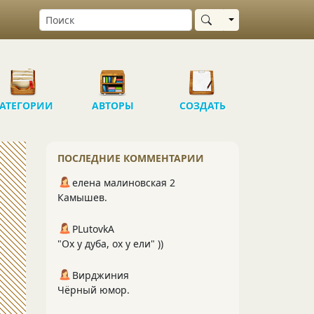
Выбрать область
АТЕГОРИИ
АВТОРЫ
СОЗДАТЬ
ПОСЛЕДНИЕ КОММЕНТАРИИ
елена малиновская 2
Камышев.
PLutоvkА
"Ох у дуба, ох у ели" ))
Вирджиния
Чёрный юмор.