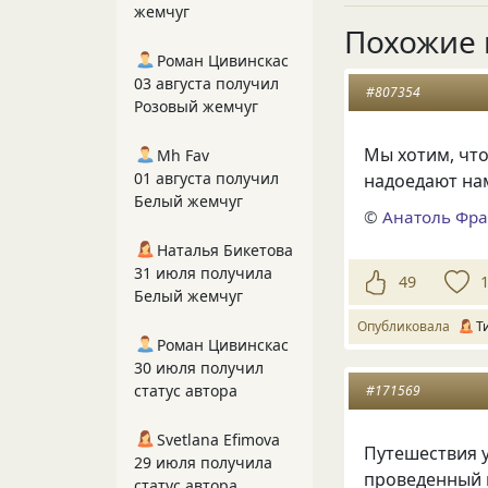
жемчуг
Похожие 
Роман Цивинскас
03 августа получил
#807354
Розовый жемчуг
Мы хотим, что
Mh Fav
01 августа получил
надоедают на
Белый жемчуг
©
Анатоль Фра
Наталья Бикетова
31 июля получила
49
Белый жемчуг
Опубликовала
Т
Роман Цивинскас
30 июля получил
статус автора
#171569
Svetlana Efimova
Путешествия у
29 июля получила
проведенный в
статус автора