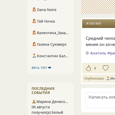
Dana Noire
Тай Ночка
#1407490
Валентина_Захарова
Средний челов
менее он хоче
Галина Суховерх
©
Анатоль Фра
Константин Балухта
весь топ ⮕
4
Опубликовал
Ин
ПОСЛЕДНИЕ
СОБЫТИЯ
Марина Денисова 5
06 августа
получил(а) Белый