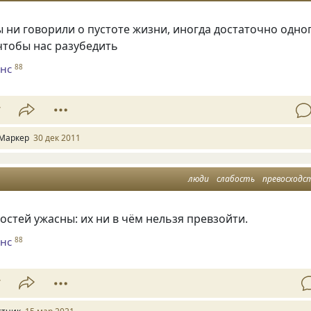
 ни говорили о пустоте жизни, иногда достаточно одно
чтобы нас разубедить
нс
88
7
Маркер
30 дек 2011
люди
слабость
превосходс
остей ужасны: их ни в чём нельзя превзойти.
нс
88
7