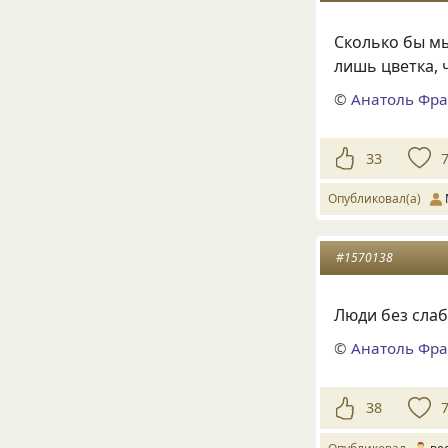
Сколько бы мы
лишь цветка, 
©
Анатоль Фра
33
Опубликовал(а)
#1570138
Люди без слаб
©
Анатоль Фра
38