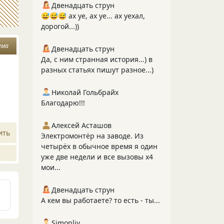
Двенадцать струн
😅😅😅 ах уе, ах уе... ах уехал,
дорогой...))
ема
Двенадцать струн
Да, с ним странная история...) в
разных статьях пишут разное...)
Николай Гольбрайх
Благодарю!!!
Алексей Асташов
ить
Электромонтёр на заводе. Из
четырёх в обычное время я один
уже две недели и все вызовы х4
мои...
Двенадцать струн
А кем вы работаете? то есть - ты...
Simonliv