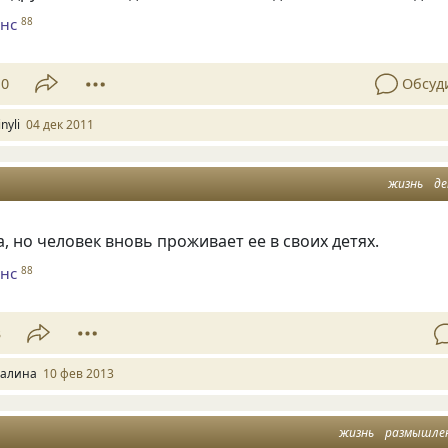
нс
88
10
Обсуд
nyli
04 дек 2011
жизнь
д
, но человек вновь проживает ее в своих детях.
нс
88
3
алина
10 фев 2013
жизнь
размышле