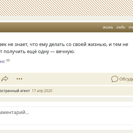
жизнь
люди
т
ек не знает, что ему делать со своей жизнью, и тем не
т получить ещё одну — вечную.
нс
88
Обсуд
остранный агент
17 апр 2020