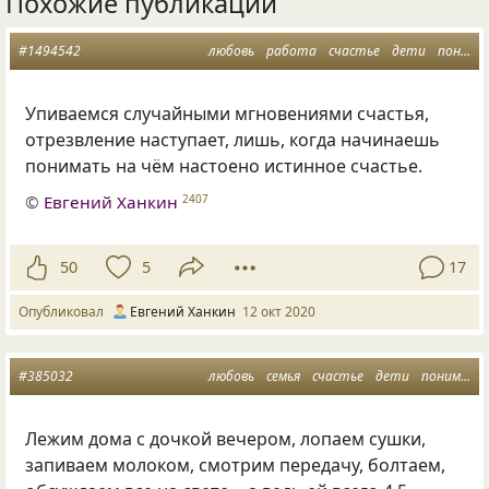
Похожие публикации
#1494542
любовь
работа
счастье
дети
понимание
Упиваемся случайными мгновениями счастья,
отрезвление наступает, лишь, когда начинаешь
понимать на чём настоено истинное счастье.
©
Евгений Ханкин
2407
50
5
17
Опубликовал
Евгений Ханкин
12 окт 2020
#385032
любовь
семья
счастье
дети
понимание
Лежим дома с дочкой вечером, лопаем сушки,
запиваем молоком, смотрим передачу, болтаем,