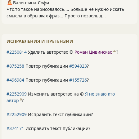
Валентина-Софи
Что.то такое нарисовалось.... Больше не нужно искать
смысла в обрывках фраз... Просто позволь д...
ИСПРАВЛЕНИЯ И ПРЕТЕНЗИИ
#2250814
Удалить авторство ©
Роман Цивинскас
?
42
#875258
Повтор публикации
#594823
?
#496984
Повтор публикации
#155726
?
#2252909
Изменить авторство на ©
Я не знаю кто
автор
?
0
#2252909
Исправить текст публикации?
#374171
Исправить текст публикации?