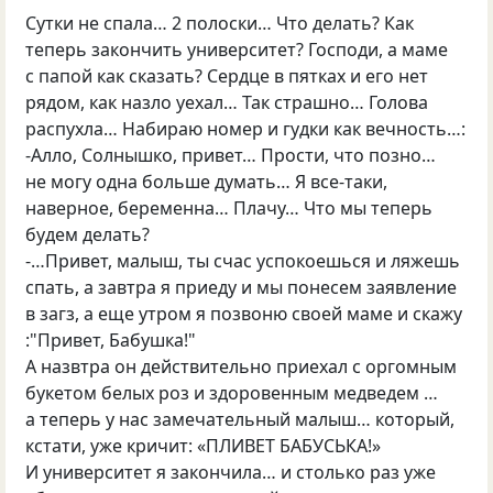
Сутки не спала… 2 полоски… Что делать? Как
теперь закончить университет? Господи, а маме
с папой как сказать? Сердце в пятках и его нет
рядом, как назло уехал… Так страшно… Голова
распухла… Набираю номер и гудки как вечность…:
-Алло, Солнышко, привет… Прости, что позно…
не могу одна больше думать… Я все-таки,
наверное, беременна… Плачу… Что мы теперь
будем делать?
-…Привет, малыш, ты счас успокоешься и ляжешь
спать, а завтра я приеду и мы понесем заявление
в загз, а еще утром я позвоню своей маме и скажу
:"Привет, Бабушка!"
А назвтра он действительно приехал с оргомным
букетом белых роз и здоровенным медведем …
а теперь у нас замечательный малыш… который,
кстати, уже кричит: «ПЛИВЕТ БАБУСЬКА!»
И университет я закончила… и столько раз уже