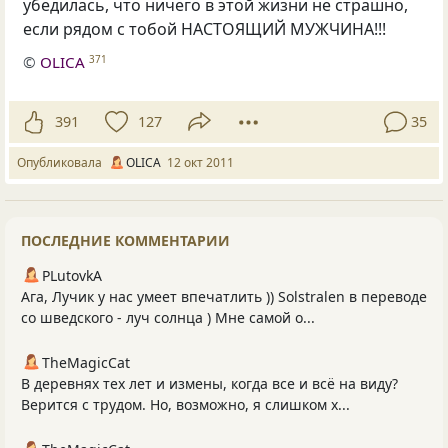
убедилась, что ничего в этой жизни не страшно,
если рядом с тобой НАСТОЯЩИЙ МУЖЧИНА!!!
©
OLICA
371
391
127
35
Опубликовала
OLICA
12 окт 2011
ПОСЛЕДНИЕ КОММЕНТАРИИ
PLutоvkА
Ага, Лучик у нас умеет впечатлить )) Solstralen в переводе
со шведского - луч солнца ) Мне самой о...
TheMagicCat
В деревнях тех лет и измены, когда все и всё на виду?
Верится с трудом. Но, возможно, я слишком х...