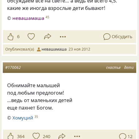
обсуждаем все на свете… а ведь ей всего 4,5.
какие же иногда взрослые дети бывают!
©
невашамаша
45
6
Обсудить
Опубликовал(а)
невашамаша
23 ноя 2012
#170062
счастье
дети
Обнимайте малышей
под любым предлогом!
…ведь от маленьких детей
еще пахнет Богом.
©
Хомуций
35
364
240
12