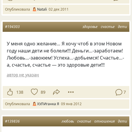
Опубликовала
Natali
02 дек 2011
#194303
здоровье
счастье
дети
У меня одно желание… Я хочу чтоб в этом Новом
году наши дети не болели!!! Деньги…-заработаем!
Любовь…-завоюем! Успеха…-добьемся! Счастье…-
а, счастье, счастье — это здоровые дети!!!
автор не указан
138
89
7
Опубликовала
ХУЛИганка Я
09 янв 2012
#139836
любовь
счастье
отношения
дети