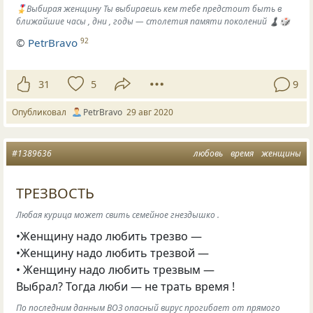
🎖Выбирая женщину Ты выбираешь кем тебе предстоит быть в
ближайшие часы , дни , годы — столетия памяти поколений ♟🎲
©
PetrBravo
92
31
5
9
Опубликовал
PetrBravo
29 авг 2020
#1389636
любовь
время
женщины
ТРЕЗВОСТЬ
Любая курица может свить семейное гнездышко .
•Женщину надо любить трезво —
•Женщину надо любить трезвой —
• Женщину надо любить трезвым —
Выбрал? Тогда люби — не трать время !
По последним данным ВОЗ опасный вирус прогибает от прямого