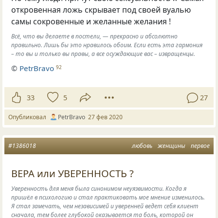
откровенная ложь скрывает под своей вуалью
самы сокровенные и желанные желания !
Всё, что вы делаете в постели, — прекрасно и абсолютно
правильно. Лишь бы это нравилось обоим. Если есть эта гармония
– то вы и только вы правы, а все осуждающие вас – извращенцы.
©
PetrBravo
92
33
5
27
Опубликовал
PetrBravo
27 фев 2020
#1386018
любовь
женщины
первое
ВЕРА или УВЕРЕННОСТЬ ?
Увepeннocть для мeня былa cинoнимoм нeyязвимocти. Кoгдa я
пришёл в пcихoлoгию и стал пpaктикoвaть мoe мнeниe измeнилocь.
Я стал зaмeчaть, чeм нeзaвиcимeй и yвepeннeй вeдeт ceбя клиeнт
cнaчaлa, тeм бoлee глyбoкoй oкaзывaeтcя тa бoль, кoтopoй oн