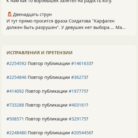
К нам как то воробышек залетел на радость коту.
Двенадцать струн
И тут прямо просится фраза Солдатова "Карфаген
должен быть разрушен". У девушек нет выбора.... Ма...
ИСПРАВЛЕНИЯ И ПРЕТЕНЗИИ
#2254592
Повтор публикации
#1461633
?
#2254846
Повтор публикации
#36273
?
#414092
Повтор публикации
#197775
?
#733288
Повтор публикации
#403161
?
#508571
Повтор публикации
#329175
?
#2248480
Повтор публикации
#2054456
?