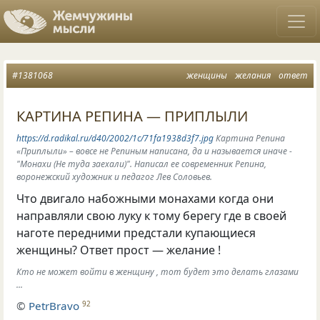
#1381068
женщины
желания
ответ
КАРТИНА РЕПИНА — ПРИПЛЫЛИ
https://d.radikal.ru/d40/2002/1c/71fa1938d3f7.jpg
Картина Репина
«Приплыли» – вовсе не Репиным написана, да и называется иначе -
"Монахи (Не туда заехали)". Написал ее современник Репина,
воронежский художник и педагог Лев Соловьев.
Что двигало набожными монахами когда они
направляли свою луку к тому берегу где в своей
наготе передними предстали купающиеся
женщины? Ответ прост — желание !
Кто не может войти в женщину , тот будет это делать глазами
...
©
PetrBravo
92