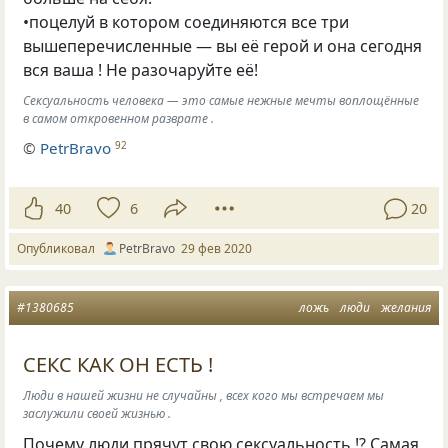
•поцелуй в котором соединяются все три
вышеперечисленные — вы её герой и она сегодня
вся ваша ! Не разочаруйте её!
Сексуальность человека — это самые нежные мечты воплощённые
в самом откровенном разврате .
©
PetrBravo
92
40
6
20
Опубликовал
PetrBravo
29 фев 2020
#1380685
ложь
люди
желания
СЕКС КАК ОН ЕСТЬ !
Люди в нашей жизни не случайны , всех кого мы встречаем мы
заслужили своей жизнью .
Почему люди прячут свою сексуальность !? Самая