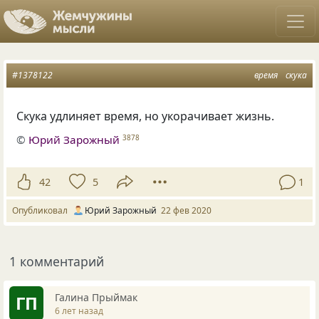
#1378122
время
скука
Скука удлиняет время, но укорачивает жизнь.
©
Юрий Зарожный
3878
42
5
1
Опубликовал
Юрий Зарожный
22 фев 2020
1 комментарий
Галина Прыймак
ГП
6 лет назад