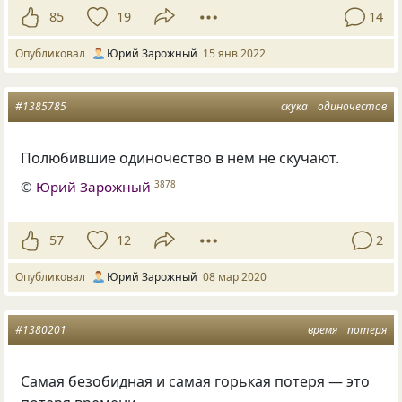
85
19
14
Опубликовал
Юрий Зарожный
15 янв 2022
#1385785
скука
одиночестов
Полюбившие одиночество в нём не скучают.
©
Юрий Зарожный
3878
57
12
2
Опубликовал
Юрий Зарожный
08 мар 2020
#1380201
время
потеря
Самая безобидная и самая горькая потеря — это