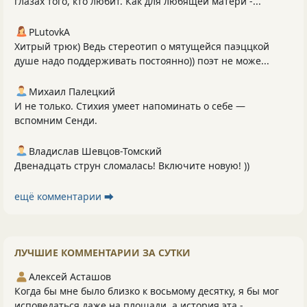
глазах того, кто любит. Как для любящей матери -...
PLutоvkА
Хитрый трюк) Ведь стереотип о мятущейся паэццкой
душе надо поддерживать постоянно)) поэт не може...
Михаил Палецкий
И не только. Стихия умеет напоминать о себе —
вспомним Сенди.
Владислав Шевцов-Томский
Двенадцать струн сломалась! Включите новую! ))
ещё комментарии ⮕
ЛУЧШИЕ КОММЕНТАРИИ ЗА СУТКИ
Алексей Асташов
Когда бы мне было близко к восьмому десятку, я бы мог
исповедаться даже на площади, а история эта -...