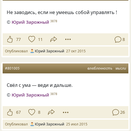
Не заводись, если не умеешь собой управлять !
©
Юрий Зарожный
3878
77
11
8
Опубликовал
Юрий Зарожный
27 окт 2015
#801005
влюбленность
мысли
Свёл с ума — веди и дальше.
©
Юрий Зарожный
3878
67
8
26
Опубликовал
Юрий Зарожный
25 июл 2015