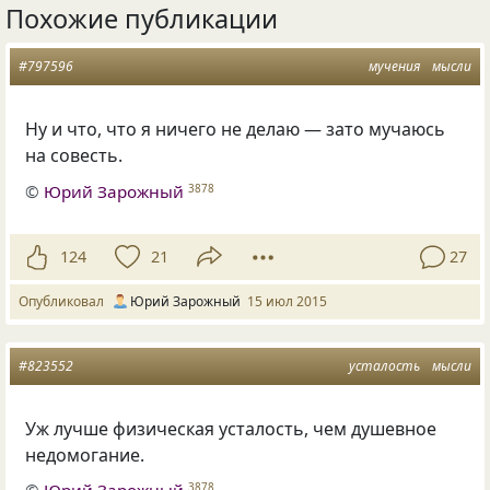
Похожие публикации
#797596
мучения
мысли
Ну и что, что я ничего не делаю — зато мучаюсь
на совесть.
©
Юрий Зарожный
3878
124
21
27
Опубликовал
Юрий Зарожный
15 июл 2015
#823552
усталость
мысли
Уж лучше физическая усталость, чем душевное
недомогание.
3878