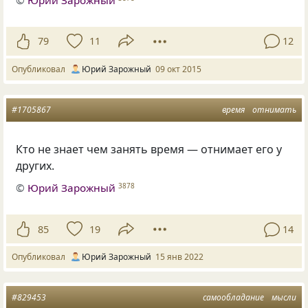
©
Юрий Зарожный
79
11
12
Опубликовал
Юрий Зарожный
09 окт 2015
#1705867
время
отнимать
Кто не знает чем занять время — отнимает его у
других.
©
Юрий Зарожный
3878
85
19
14
Опубликовал
Юрий Зарожный
15 янв 2022
#829453
самообладание
мысли