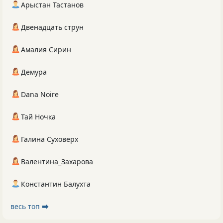
Арыстан Тастанов
Двенадцать струн
Амалия Сирин
Демура
Dana Noire
Тай Ночка
Галина Суховерх
Валентина_Захарова
Константин Балухта
весь топ ⮕