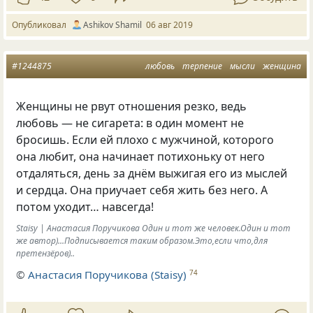
Опубликовал
Ashikov Shamil
06 авг 2019
#1244875
любовь
терпение
мысли
женщина
Женщины не рвут отношения резко
,
ведь
любовь — не сигарета: в один момент не
бросишь. Если ей плохо с мужчиной
,
которого
она любит
,
она начинает потихоньку от него
отдаляться
,
день за днём выжигая его из мыслей
и сердца. Она приучает себя жить без него. А
потом уходит… навсегда!
Staisy | Анастасия Поручикова Один и тот же человек.Один и тот
же автор)...Подписывается таким образом.Это,если что,для
претензёров)..
©
Анастасия Поручикова (Staisy)
74