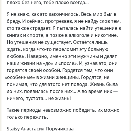
плохо без него
,
тебе плохо всегда…
Я не знаю
,
как это закончилось. Весь мир был в
бреду. И сейчас
,
протрезвев
,
я не найду слов тем
,
кто также страдает. Я пыталась найти утешение в
книгах и спорте
,
а позже в алкоголе и никотине.
Но утешения не существует. Остаётся лишь
ждать
,
когда что-то переломит эту больную
любовь. Наверно
,
именно эти мужчины и делят
наши жизни на «до» и «после». И
,
узнав это
,
они
гордятся своей особой. Гордятся тем
,
что они
«
особенные» в жизни женщины. Гордятся
,
не
понимая
,
что для этого нет повода. Жизнь была
до них
,
появилась после них… А во время них —
ничего
,
пустота… не жизнь!
Такие периоды невозможно победить
,
их можно
только пережить.
Staisy Анастасия Поручикова