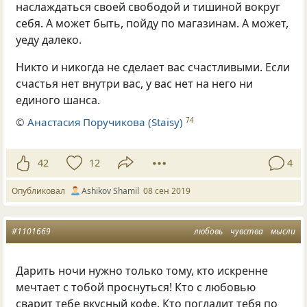
наслаждаться своей свободой и тишиной вокруг
себя. А может быть
,
пойду по магазинам. А может
,
уеду далеко.
Никто и никогда не сделает вас счастливыми. Если
счастья нет внутри вас
,
у вас нет на него ни
единого шанса.
©
Анастасия Поручикова (Staisy)
74
42
12
4
Опубликовал
Ashikov Shamil
08 сен 2019
#1101669
любовь
чувства
мысли
Дарить ночи нужно только тому
,
кто искренне
мечтает с тобой проснуться! Кто с любовью
сварит тебе вкусный кофе. Кто погладит тебя по