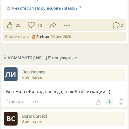
©
Анастасия Поручикова (Staisy)
74
28
10
2
Опубликовала
ЕсеNия
06 фев 2020
2 комментария
популярные
Лев Иовлев
ЛИ
6 лет назад
Беречь себя надо всегда, в любой ситуации...)
Ответить
2
Boris Correct
BC
6 лет назад