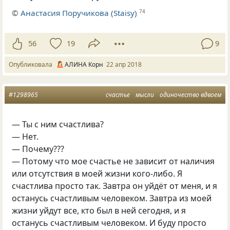
©
Анастасия Поручикова (Staisy)
74
56
19
9
Опубликовала
АЛИНА Корн
22 апр 2018
#1298965
счастье
мысли
одиночество вдвоем
— Ты с ним счастлива?
— Нет.
— Почему???
— Потому что мое счастье не зависит от наличия
или отсутствия в моей жизни кого-либо. Я
счастлива просто так. Завтра он уйдёт от меня
,
и я
останусь счастливым человеком. Завтра из моей
жизни уйдут все
,
кто был в ней сегодня
,
и я
останусь счастливым человеком. И буду просто