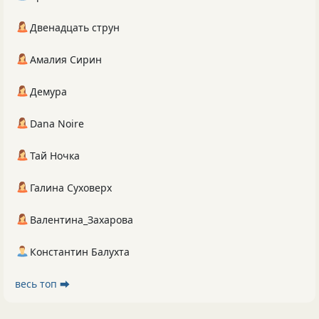
Двенадцать струн
Амалия Сирин
Демура
Dana Noire
Тай Ночка
Галина Суховерх
Валентина_Захарова
Константин Балухта
весь топ ⮕