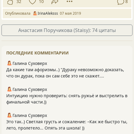
32
10
8
Опубликовала
IrinaAleksss
07 мая 2019
Анастасия Поручикова (Staisy): 74 цитаты
ПОСЛЕДНИЕ КОММЕНТАРИИ
Галина Суховерх
Да какие там афоризмы..) "Дураку невозможно доказать,
что он дурак, пока он сам себе это не скажет....
Галина Суховерх
Интуицию нужно проверить: снять ружьё и выстрелить в
финальной части.))
Галина Суховерх
Это так..) Светлая грусть и сожаление: –Как же быстро ты,
лето, пролетело... Опять эта школа! ))