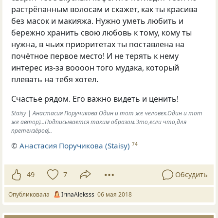
растрёпанным волосам и скажет
,
как ты красива
без масок и макияжа. Нужно уметь любить и
бережно хранить свою любовь к тому
,
кому ты
нужна
,
в чьих приоритетах ты поставлена на
почётное первое место! И не терять к нему
интерес из-за воооон того мудака
,
который
плевать на тебя хотел.
Счастье рядом. Его важно видеть и ценить!
Staisy | Анастасия Поручикова Один и тот же человек.Один и тот
же автор)...Подписывается таким образом.Это,если что,для
претензёров)..
©
Анастасия Поручикова (Staisy)
74
49
7
Обсудить
Опубликовала
IrinaAleksss
06 мая 2018