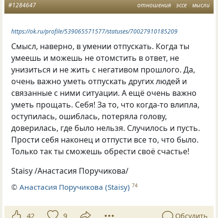
#1284647
отношения
эссе
мысли
https://ok.ru/profile/539065571577/statuses/70027910185209
Смысл
,
наверно
,
в умении отпускать. Когда ты
умеешь и можешь не отомстить в ответ
,
не
унизиться и не жить с негативом прошлого. Да
,
очень важно уметь отпускать других людей и
связанные с ними ситуации. А ещё очень важно
уметь прощать. Себя! За то
,
что когда-то влипла
,
оступилась
,
ошиблась
,
потеряла голову
,
доверилась
,
где было нельзя. Случилось и пусть.
Прости себя наконец и отпусти все то
,
что было.
Только так ты сможешь обрести своё счастье!
Staisy /Анастасия Поручикова/
©
Анастасия Поручикова (Staisy)
74
42
9
Обсудить