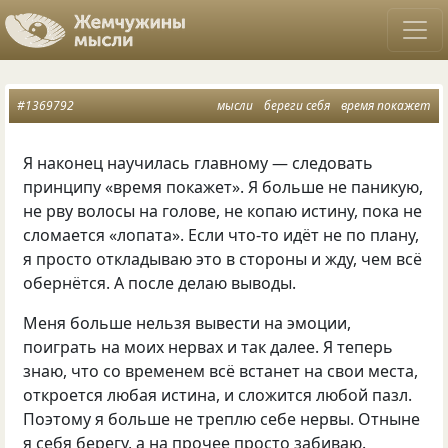
#1369792
мысли
береги себя
время покажет
Я наконец научилась главному — следовать
принципу
«
время покажет». Я больше не паникую
,
не рву волосы на голове
,
не копаю истину
,
пока не
сломается
«
лопата». Если что-то идёт не по плану
,
я просто откладываю это в стороны и жду
,
чем всё
обернётся. А после делаю выводы.
Меня больше нельзя вывести на эмоции
,
поиграть на моих нервах и так далее. Я теперь
знаю
,
что со временем всё встанет на свои места
,
откроется любая истина
,
и сложится любой пазл.
Поэтому я больше не треплю себе нервы. Отныне
я себя берегу
,
а на прочее просто забиваю.