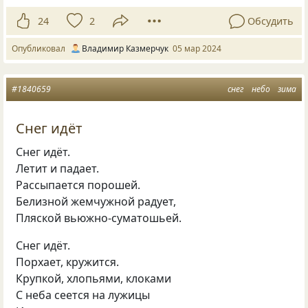
24
2
Обсудить
Опубликовал
Владимир Казмерчук
05 мар 2024
#1840659
снег
небо
зима
Снег идёт
Снег идёт.
Летит и падает.
Рассыпается порошей.
Белизной жемчужной радует,
Пляской вьюжно-суматошьей.
Снег идёт.
Порхает, кружится.
Крупкой, хлопьями, клоками
С неба сеется на лужицы