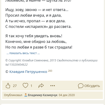
Любимою, а нынче — шутка ль это?
Ищу, зову, звоню — и нет ответа…
Просил любви вчера, и я дала,
А ты исчез, пропал — и все дела.
С постели «испарился» до рассвета.
Я так хочу тебя увидеть вновь!
Конечно, мне обидно за любовь,
Но по любви я разве б так страдала!
… показать весь текст …
© Copyright: Клавдия Семеновна, 2015 Свидетельство о публикации
№115020404622
©
Клавдия Петрушенко
283
27
1
Обсудить
Опубликовал
Владимир Казмерчук
04 дек 2020