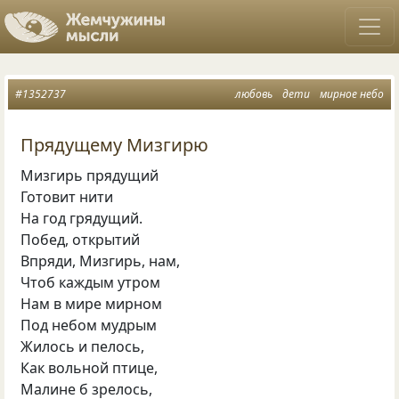
#1352737
любовь
дети
мирное небо
Прядущему Мизгирю
Мизгирь прядущий
Готовит нити
На год грядущий.
Побед
,
открытий
Впряди
,
Мизгирь
,
нам,
Чтоб каждым утром
Нам в мире мирном
Под небом мудрым
Жилось и пелось,
Как вольной птице,
Малине б зрелось,