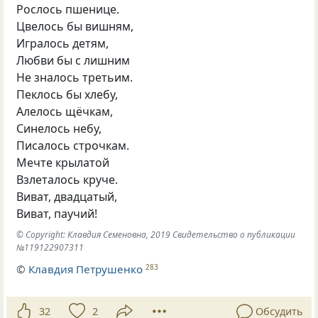
Рослось пшенице.
Цвелось бы вишням,
Игралось детям,
Любви бы с лишним
Не зналось третьим.
Пеклось бы хлебу,
Алелось щёчкам,
Синелось небу,
Писалось строчкам.
Мечте крылатой
Взлеталось круче.
Виват
,
двадцатый,
Виват
,
паучий!
© Copyright: Клавдия Семеновна, 2019 Свидетельство о публикации
№119122907311
©
Клавдия Петрушенко
283
32
2
Обсудить