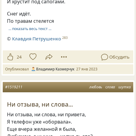
И хрустит под сапогами.
Снег идёт.
По травам стелется
… показать весь текст …
©
Клавдия Петрушенко
283
24
Обсудить
Опубликовал
Владимир Казмерчук
27 янв 2023
#1519211
любовь
слова
шутка
Ни отзыва, ни слова...
Ни отзыва, ни слова, ни привета,
Я телефон уже «оборвала».
Еще вчера желанной я была,