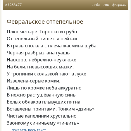
#1968477
небо
сон
февраль
Февральское оттепельное
Плюс четыре. Торопко и грубо
Оттепельный пишется пейзаж.
В грязь сползла с плеча жасмина шуба.
Чёрная разбрызгана гуашь
Наскоро, небрежно-неуклюже
На белил невысохших мазки.
У тропинки скользкой тают в луже
Иззелена-серые комки.
Лишь по кромке неба аккуратно
В нежно растушёванную синь
Белых облаков плывущих пятна
Вставлены принтами. Тонким «дзинь»
Чистые капелинки хрустально
Звонкому синичьему «ти-вить»
… показать весь текст …