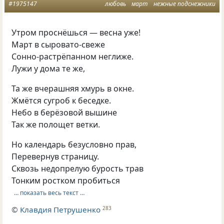
#1975147
любовь
март
нежные подснежники
Утром проснёшься — весна уже!
Март в сыровато-свеже
Сонно-растрёпанном неглиже.
Лужи у дома те же,
Та же вчерашняя хмурь в окне.
Жмётся сугроб к беседке.
Небо в берёзовой вышине
Так же полощет ветки.
Но календарь безусловно прав,
Перевернув страницу.
Сквозь недопрелую бурость трав
Тонким ростком пробиться
… показать весь текст …
©
Клавдия Петрушенко
283