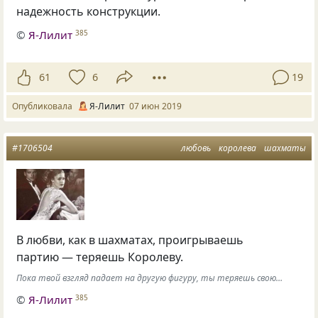
надежность конструкции.
©
Я-Лилит
385
61
6
19
Опубликовала
Я-Лилит
07 июн 2019
#1706504
любовь
королева
шахматы
В любви, как в шахматах, проигрываешь
партию — теряешь Королеву.
Пока твой взгляд падает на другую фигуру, ты теряешь свою…
©
Я-Лилит
385