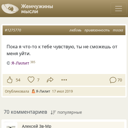
#1275770
любовь
привязанность
тоска
Пока я что-то к тебе чувствую
,
ты не сможешь от
меня уйти.
©
Я-Лилит
385
54
7
70
Опубликовала
Я-Лилит
17 июл 2019
70 комментариев
популярные
Алексей Зв-Mp