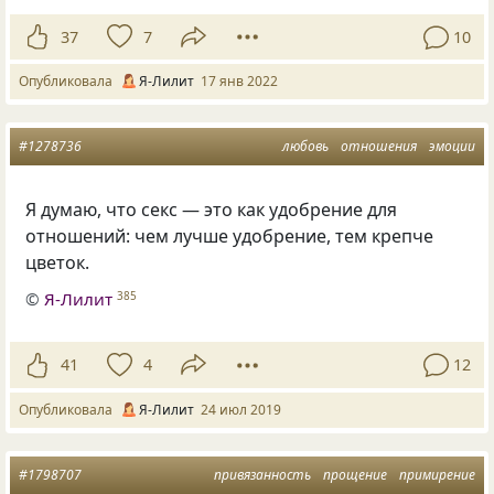
37
7
10
Опубликовала
Я-Лилит
17 янв 2022
#1278736
любовь
отношения
эмоции
Я думаю
,
что секс — это как удобрение для
отношений: чем лучше удобрение
,
тем крепче
цветок.
©
Я-Лилит
385
41
4
12
Опубликовала
Я-Лилит
24 июл 2019
#1798707
привязанность
прощение
примирение