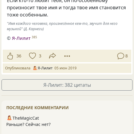
Если кто-то любит тебя
,
он по-особенному
произносит твое имя и тогда твое имя становится
тоже особенным.
"Имя каждого человека, произнесённое кем-то, звучит для него
музыкой" (Д. Карнеги)
©
Я-Лилит
385
36
3
8
Опубликовала
Я-Лилит
05 июн 2019
Я-Лилит: 382 цитаты
ПОСЛЕДНИЕ КОММЕНТАРИИ
TheMagicCat
Раньше? Сейчас нет?