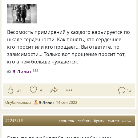
Весомость примирений у каждого варьируется по
шкале сердечности. Как понять, кто сердечнее —
кто просит или кто прощает… Вы ответите, по
зависимости… Только вот прощение просит тот,
кто в нём больше нуждается.
©
Я-Лилит
385
31
4
13
Опубликовала
Я-Лилит
14 сен 2022
#1257416
красота
любовь
буквы
мысли
писатель