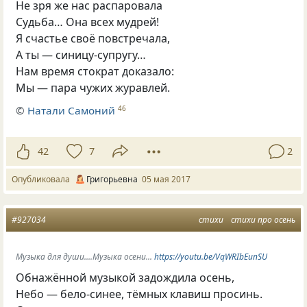
Не зря же нас распаровала
Судьба… Она всех мудрей!
Я счастье своё повстречала,
А ты — синицу-супругу…
Нам время стократ доказало:
Мы — пара чужих журавлей.
©
Натали Самоний
46
42
7
2
Опубликовала
Григорьевна
05 мая 2017
#927034
стихи
стихи про осень
Музыка для души....Музыка осени...
https://youtu.be/VqWRIbEunSU
Обнажённой музыкой задождила осень,
Небо — бело-синее, тёмных клавиш просинь.