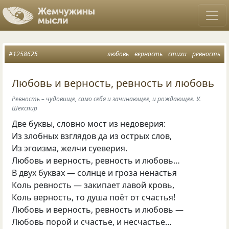
#1258625
любовь
верность
стихи
ревность
Любовь и верность, ревность и любовь
Ревность – чудовище, само себя и зачинающее, и рождающее. У.
Шекспир
Две буквы
,
словно мост из недоверия:
Из злобных взглядов да из острых слов,
Из эгоизма
,
желчи суеверия.
Любовь и верность
,
ревность и любовь…
В двух буквах — солнце и гроза ненастья
Коль ревность — закипает лавой кровь,
Коль верность
,
то душа поёт от счастья!
Любовь и верность
,
ревность и любовь —
Любовь порой и счастье
,
и несчастье…