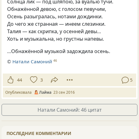
Солнца лик — под шляпою, за вуалью тучи.
Обнажённой девою, с голосом певучим,
Осень разыгралась, нотами дождинки.
До чего же странная — инеем слезинки.
Талия — как скрипка, у осенней девы…
Хоть и музыкальна, но грустны напевы.
…Обнажённой музыкой задождила осень.
©
Натали Самоний
46
44
3
5
Опубликовала
Лайма
23 сен 2016
Натали Самоний: 46 цитат
ПОСЛЕДНИЕ КОММЕНТАРИИ