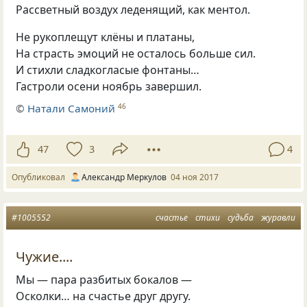
Рассветный воздух леденящий, как ментол.
Не рукоплещут клёны и платаны,
На страсть эмоций не осталось больше сил.
И стихли сладкогласые фонтаны…
Гастроли осени ноябрь завершил.
©
Натали Самоний
46
47
3
4
Опубликовал
Александр Меркулов
04 ноя 2017
#1005552
счастье
стихи
судьба
журавли
Чужие....
Мы — пара разбитых бокалов —
Осколки… на счастье друг другу.