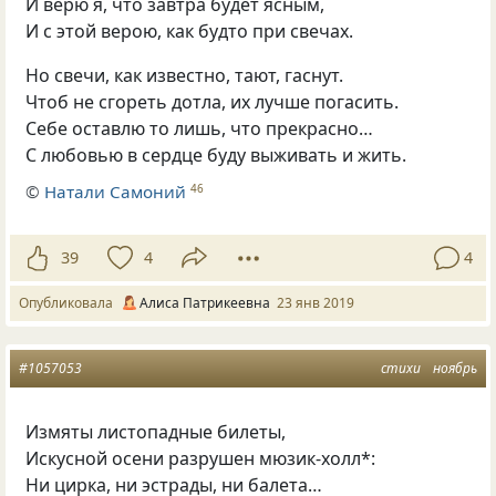
И верю я
,
что завтра будет ясным,
И с этой верою
,
как будто при свечах.
Но свечи
,
как известно
,
тают
,
гаснут.
Чтоб не сгореть дотла
,
их лучше погасить.
Себе оставлю то лишь
,
что прекрасно…
С любовью в сердце буду выживать и жить.
©
Натали Самоний
46
39
4
4
Опубликовала
Алиса Патрикеевна
23 янв 2019
#1057053
стихи
ноябрь
Измяты листопадные билеты,
Искусной осени разрушен мюзик-холл*:
Ни цирка, ни эстрады, ни балета…