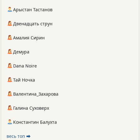
Арыстан Тастанов
Двенадцать струн
Амалия Сирин
Демура
Dana Noire
Тай Ночка
Валентина_Захарова
Галина Суховерх
Константин Балухта
весь топ ⮕