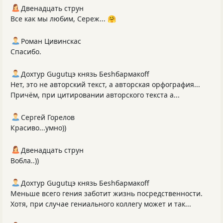
Двенадцать струн
Все как мы любим, Сереж... 🤗
Роман Цивинскас
Спасибо.
Дохтур Gugutцэ князь Беshбармакоff
Нет, это не авторский текст, а авторская орфография...
Причём, при цитировании авторского текста а...
Сергей Горелов
Красиво...умно))
Двенадцать струн
Вобла..))
Дохтур Gugutцэ князь Беshбармакоff
Меньше всего гения заботит жизнь посредственности.
Хотя, при случае гениального коллегу может и так...