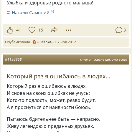
Улыбка и здоровье родного малыша!
©
Натали Самоний
46
41
15
3
Опубликовала
--IRishka--
07 ноя 2012
#1192968
стихи
жизнь как она есть
Который раз я ошибаюсь в людях...
Который раз я ошибаюсь в людях.
И снова на своих ошибках не учусь;
Кого-то подлость
,
может
,
резво будит,
А я проснуться от наивности боюсь.
Пытаюсь бдительнее быть — напрасно.
Живу легендою о преданных друзьях.