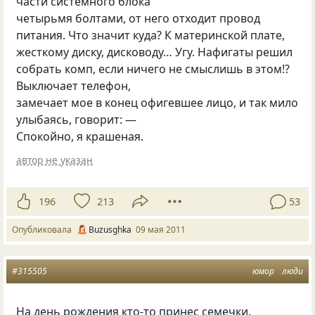
части системного блока
четырьмя болтами, от него отходит провод
питания. Что значит куда? К материнской плате,
жесткому диску, дисководу… Угу. Нафигаты решил
собрать комп, если ничего не смыслишь в этом!?
Выключает телефон,
замечает мое в конец офигевшее лицо, и так мило
улыбаясь, говорит: —
Спокойно, я крашеная.
автор не указан
196
213
53
Опубликовала
Buzusghka
09 мая 2011
#315505
юмор
люди
На день рождения кто-то принес семечки.