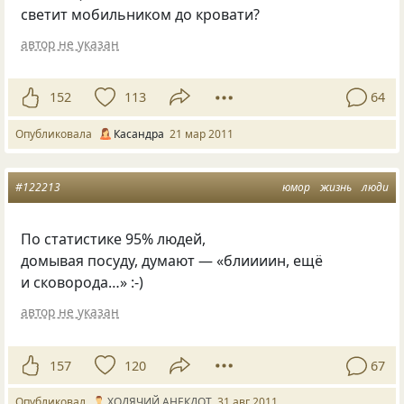
светит мобильником до кровати?
автор не указан
152
113
64
Опубликовала
Касандра
21 мар 2011
#122213
юмор
жизнь
люди
По статистике 95% людей,
домывая посуду, думают — «блиииин, ещё
и сковорода…» :-)
автор не указан
157
120
67
Опубликовал
ХОДЯЧИЙ АНЕКДОТ
31 авг 2011