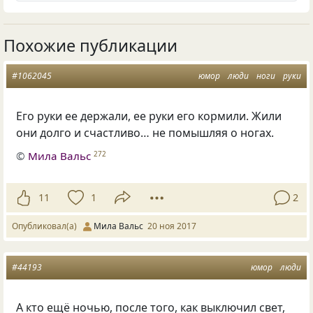
Похожие публикации
#1062045
юмор
люди
ноги
руки
Его руки ее держали, ее руки его кормили. Жили
они долго и счастливо… не помышляя о ногах.
©
Мила Вальс
272
11
1
2
Опубликовал(а)
Мила Вальс
20 ноя 2017
#44193
юмор
люди
А кто ещё ночью, после того, как выключил свет,