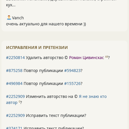
кух...
Vanch
очень актуально для нашего времени ))
ИСПРАВЛЕНИЯ И ПРЕТЕНЗИИ
#2250814
Удалить авторство ©
Роман Цивинскас
?
44
#875258
Повтор публикации
#594823
?
#496984
Повтор публикации
#155726
?
#2252909
Изменить авторство на ©
Я не знаю кто
автор
?
0
#2252909
Исправить текст публикации?
#374171
Исправить текст публикации?