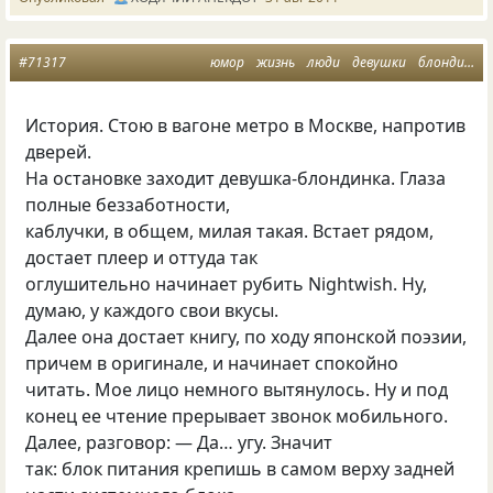
#71317
юмор
жизнь
люди
девушки
блондини
История. Стою в вагоне метро в Москве, напротив
дверей.
На остановке заходит девушка-блондинка. Глаза
полные беззаботности,
каблучки, в общем, милая такая. Встает рядом,
достает плеер и оттуда так
оглушительно начинает рубить Nightwish. Ну,
думаю, у каждого свои вкусы.
Далее она достает книгу, по ходу японской поэзии,
причем в оригинале, и начинает спокойно
читать. Мое лицо немного вытянулось. Ну и под
конец ее чтение прерывает звонок мобильного.
Далее, разговор: — Да… угу. Значит
так: блок питания крепишь в самом верху задней