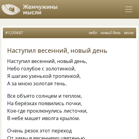
#1230687
небо
новый день
весна
Наступил весенний, новый день
Наступил весенний
,
новый день,
Небо голубое с золотинкой,
Я шагаю узенькой тропинкой,
А за мною золотая тень.
Все объято солнцем и теплом,
На берёзках появились почки,
Кое-где проклюнулись листочки,
В небе машет иволга крылом.
Очень резок этот переход
От зимы в весеннему цветенью,