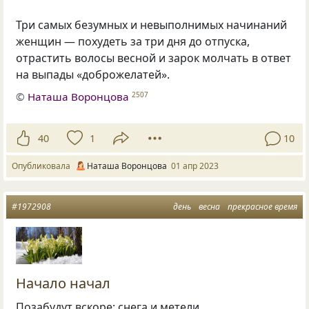
Три самых безумных и невыполнимых начинаний
женщин — похудеть за три дня до отпуска,
отрастить волосы весной и зарок молчать в ответ
на выпады «доброжелатей».
©
Наташа Воронцова
2507
40
1
10
Опубликовала
Наташа Воронцова
01 апр 2023
#1972908
день
весна
прекрасное время
Начало начал
Позабудут вскоре: снега и метели.