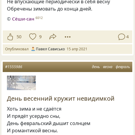
Не впускающие периодически в себя весну
Обречены зимовать до конца дней.
©
Сёши-сан
6012
50
9
4
Опубликовал
Павел Сависько
15 апр 2021
#1555986
день
весна
февраль
День весенний кружит невидимкой
Хоть зима и не сдаётся
И прядёт усердно сны,
День февральский дышит солнцем
И романтикой весны.