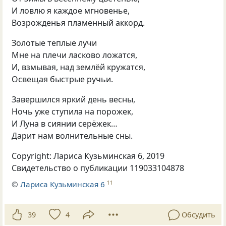
И ловлю я каждое мгновенье,
Возрожденья пламенный аккорд.
Золотые теплые лучи
Мне на плечи ласково ложатся,
И
,
взмывая
,
над землёй кружатся,
Освещая быстрые ручьи.
Завершился яркий день весны,
Ночь уже ступила на порожек,
И Луна в сиянии серёжек…
Дарит нам волнительные сны.
Copyright: Лариса Кузьминская 6
,
2019
Свидетельство о публикации 119033104878
©
Лариса Кузьминская 6
11
39
4
Обсудить