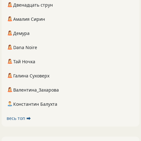
Двенадцать струн
Амалия Сирин
Демура
Dana Noire
Тай Ночка
Галина Суховерх
Валентина_Захарова
Константин Балухта
весь топ ⮕