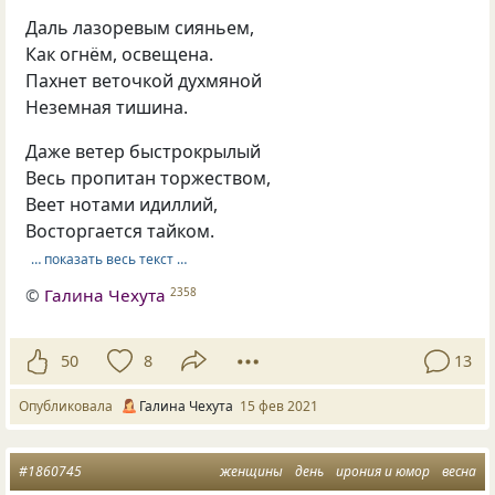
Даль лазоревым сияньем,
Как огнём, освещена.
Пахнет веточкой духмяной
Неземная тишина.
Даже ветер быстрокрылый
Весь пропитан торжеством,
Веет нотами идиллий,
Восторгается тайком.
… показать весь текст …
©
Галина Чехута
2358
50
8
13
Опубликовала
Галина Чехута
15 фев 2021
#1860745
женщины
день
ирония и юмор
весна