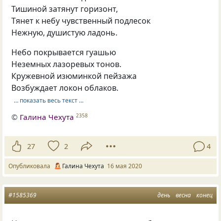
Тишиной затянут горизонт,
Тянет к небу чувственный подлесок
Нежную, душистую ладонь.
Небо покрывается гуашью
Неземных лазоревых тонов.
Кружевной изюминкой пейзажа
Возбуждает локон облаков.
… показать весь текст …
©
Галина Чехута
2358
27
2
4
Опубликовала
Галина Чехута
16 мая 2020
#1585369
день
весна
конец