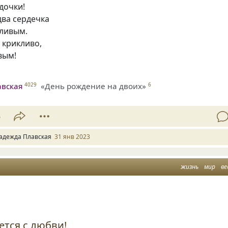
дочки!
два сердечка
ливым.
 крикливо,
вым!
авская
«День рождение на двоих»
4029
6
5
адежда Плавская
31 янв 2023
жизнь
мир
ве
ется с любви!