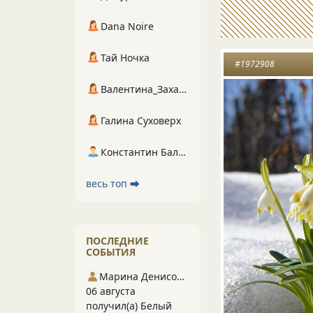
Dana Noire
Тай Ночка
#1972908
Валентина_Захарова
Галина Суховерх
Константин Балухта
весь топ ⮕
ПОСЛЕДНИЕ
СОБЫТИЯ
Марина Денисова 5
06 августа
получил(а) Белый