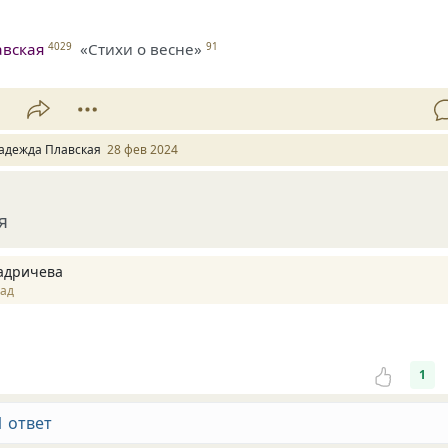
авская
«Стихи о весне»
4029
91
1
адежда Плавская
28 фев 2024
я
адричева
зад
1
1 ответ