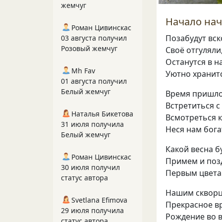
жемчуг
Начало на
Роман Цивинскас
Позабудут вск
03 августа получил
Розовый жемчуг
Своё отгуляли
Останутся в н
Mh Fav
Уютно хранит
01 августа получил
Белый жемчуг
Время пришло
Встретиться с
Наталья Бикетова
Всмотреться к
31 июля получила
Неся нам бога
Белый жемчуг
Какой весна б
Роман Цивинскас
Примем и поз
30 июля получил
Первым цвета
статус автора
Нашим скворц
Svetlana Efimova
Прекрасное в
29 июля получила
Рождение во в
статус автора