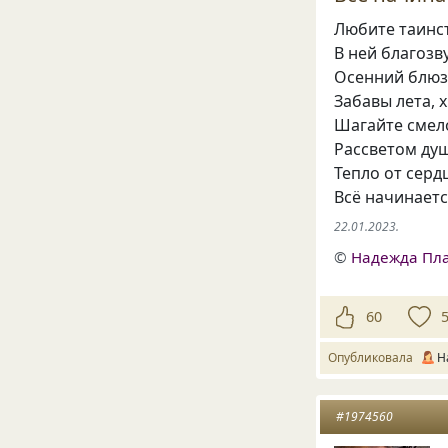
Любите таинс
В ней благозв
Осенний блюз
Забавы лета, 
Шагайте смело
Рассветом душ
Тепло от серд
Всё начинаетс
22.01.2023.
©
Надежда Пл
60
Опубликовала
Н
#1974560