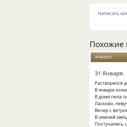
Похожие 
#1842059
31 Января.
Растворялся 
В январе кол
В доме пела т
Ласково, певу
Вечер с ветро
В зимней звёз
Постучались с