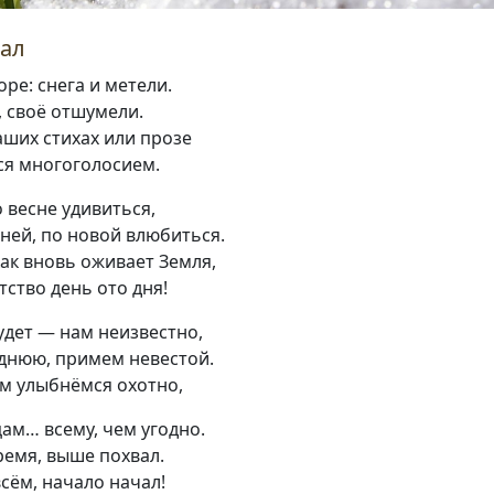
чал
оре: снега и метели.
, своё отшумели.
аших стихах или прозе
ся многоголосием.
 весне удивиться,
 ней, по новой влюбиться.
ак вновь оживает Земля,
тство день ото дня!
удет — нам неизвестно,
днюю, примем невестой.
м улыбнёмся охотно,
ам… всему, чем угодно.
ремя, выше похвал.
сём, начало начал!