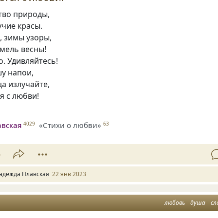
тво природы,
учие красы.
, зимы узоры,
хмель весны!
. Удивляйтесь!
у напои,
ца излучайте,
я с любви!
авская
«Стихи о любви»
4029
63
5
адежда Плавская
22 янв 2023
любовь
душа
сл