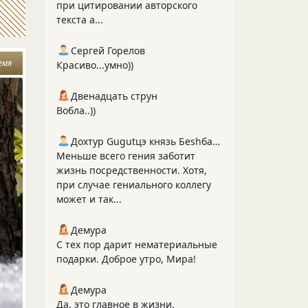
при цитировании авторского
текста а...
Сергей Горелов
емя
Красиво...умно))
Двенадцать струн
Вобла..))
Дохтур Gugutцэ князь Беshбармакоff
Меньше всего гения заботит
жизнь посредственности. Хотя,
при случае гениального коллегу
может и так...
Демура
С тех пор дарит нематериальные
подарки. Доброе утро, Мира!
Демура
Да, это главное в жизни.