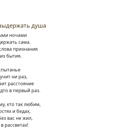
 выдержать душа
ыми ночами
держать сама.
 слова признания
из бытия.
испытанье
учит ни раз,
зит расстояние
удто в первый раз.
у, кто так любим,
остях и бедах,
без вас не жил,
в рассветах!