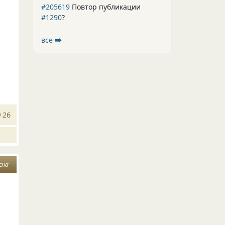
#205619
Повтор публикации
#1290
?
все ⮕
26
сна