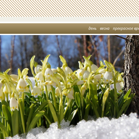
день
весна
прекрасное вр