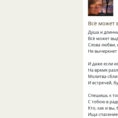
Всё может
Душа и длинн
Всё может вы
Слова любви,
Не вычеркнет 
И даже если 
На время разл
Молитва сбли
И встречей, б
Спешишь к том
С тобою в рад
Кто, как и вы, 
Ища спасение 