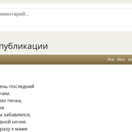
публикации
дом
день
м
день последний
ючем.
ихо печка,
че.
м забавлялся,
дной ночке.
разу к маме