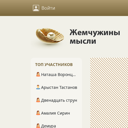
Войти
ТОП УЧАСТНИКОВ
Наташа Воронцова
Арыстан Тастанов
Двенадцать струн
Амалия Сирин
Демура