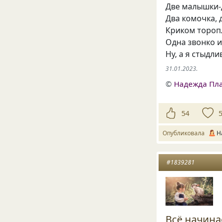
Две малышки-
Два комочка, 
Криком тороп
Одна звонко и
Ну, а я стыдли
31.01.2023.
©
Надежда Пл
54
Опубликовала
Н
#1839281
Всё начина