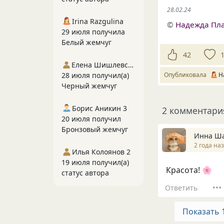
28.02.24
Irina Razgulina
©
Надежда Пл
29 июля получила
Белый жемчуг
42
Елена Шишлевская
28 июля получил(а)
Опубликовала
Н
Черный жемчуг
Борис Аникин 3
2 комментари
20 июля получил
Бронзовый жемчуг
Инна Ш
2 года на
Илья Колоянов 2
19 июля получил(а)
Красота! 🌸
статус автора
Ответить
Показать 