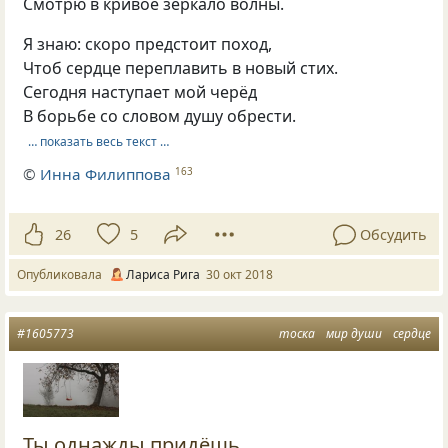
Смотрю в кривое зеркало волны.
Я знаю: скоро предстоит поход,
Чтоб сердце переплавить в новый стих.
Сегодня наступает мой черёд
В борьбе со словом душу обрести.
… показать весь текст …
©
Инна Филиппова
163
26
5
Обсудить
Опубликовала
Лариса Рига
30 окт 2018
#1605773
тоска
мир души
сердце
Ты однажды придёшь...