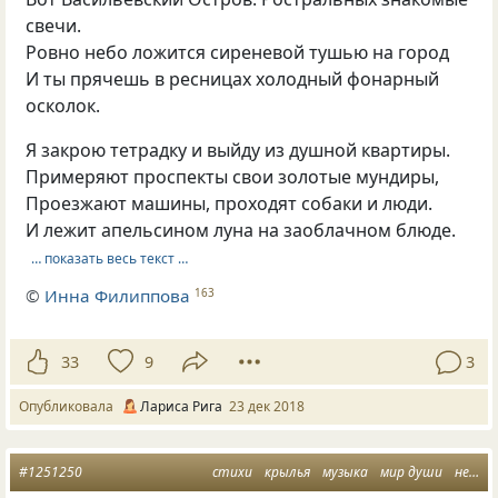
свечи.
Ровно небо ложится сиреневой тушью на город
И ты прячешь в ресницах холодный фонарный
осколок.
Я закрою тетрадку и выйду из душной квартиры.
Примеряют проспекты свои золотые мундиры,
Проезжают машины, проходят собаки и люди.
И лежит апельсином луна на заоблачном блюде.
… показать весь текст …
©
Инна Филиппова
163
33
9
3
Опубликовала
Лариса Рига
23 дек 2018
#1251250
стихи
крылья
музыка
мир души
небо