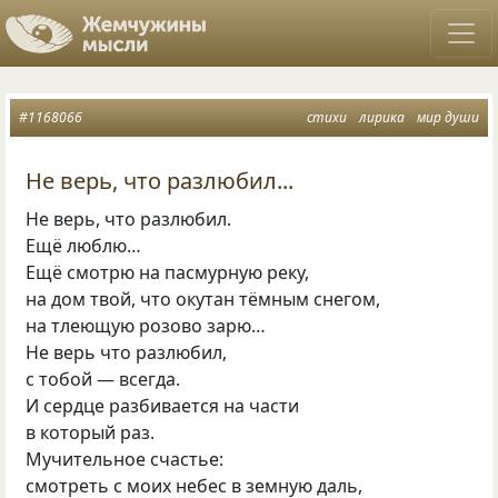
#1168066
стихи
лирика
мир души
Не верь, что разлюбил...
Не верь
,
что разлюбил.
Ещё люблю…
Ещё смотрю на пасмурную реку,
на дом твой
,
что окутан тёмным снегом,
на тлеющую розово зарю…
Не верь что разлюбил,
с тобой — всегда.
И сердце разбивается на части
в который раз.
Мучительное счастье:
смотреть с моих небес в земную даль,