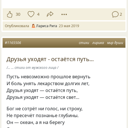
30
4
2
Опубликовала
Лариса Рига
23 мая 2019
#1165506
стихи
лирика
мир души
Друзья уходят - остаётся путь...
/... ... стихи от мужского лица /
Пусть невозможно прошлое вернуть
И боль унять лекарством долгих лет,
Друзья уходят — остаётся путь,
Друзья уходят — остаётся свет…
Бог не сотрёт ни голос, ни строку,
Не пресечёт познанье глубины.
Он — океан, а я на берегу