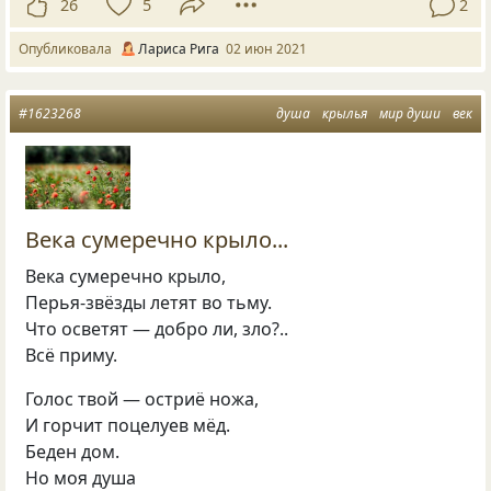
26
5
2
Опубликовала
Лариса Рига
02 июн 2021
#1623268
душа
крылья
мир души
век
Века сумеречно крыло...
Века сумеречно крыло,
Перья-звёзды летят во тьму.
Что осветят — добро ли, зло?..
Всё приму.
Голос твой — остриё ножа,
И горчит поцелуев мёд.
Беден дом.
Но моя душа