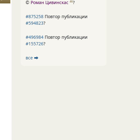
©
Роман Цивинскас
?
46
#875258
Повтор публикации
#594823
?
#496984
Повтор публикации
#155726
?
все ⮕