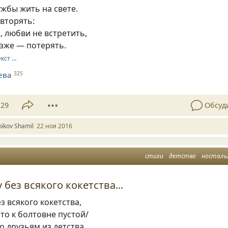
ужбы жить на свете.
овторять:
а, любви не встретить,
озже — потерять.
екст …
ева
325
29
Обсуд
ikov Shamil
22 ноя 2016
стихи
детство
носталь
 без всякого кокетства...
з всякого кокетства,
это к болтовне пустой/
о друзьям из детства,