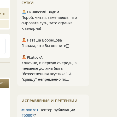
СУТКИ
Синявский Вадим
ить
Порой, читая, замечаешь, что
сыровата суть, зато огранка
ювелирна!
Наташа Воронцова
Я знала, что Вы оцените)))
PLutоvkА
Конечно, в первую очередь, в
человеке должна быть
"божественная акустика". А
"крышу" непременно по...
ихи
ИСПРАВЛЕНИЯ И ПРЕТЕНЗИИ
#1886781
Повтор публикации
#50807
?