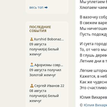
Мы уплетаем 
Хлюпаем чаем
весь топ ⮕
В вазочку соб
В свежем варе
ПОСЛЕДНИЕ
Мы ничегошен
СОБЫТИЯ
Пусть подожду
Xurshid Bobonazarov
И суета город
09 августа
То
,
от чего мы
получил(а) Белый
жемчуг
В глушь дере
Летние дни в 
Афоризмы современников
09 августа получил
Лёгкие шторк
Золотой жемчуг
Кажется
,
в не
Как же чудесн
Сергей Иванов 22
Это счастлив
08 августа
получил(а) Белый
Юлия Вихарев
жемчуг
©
Юлия Вихар