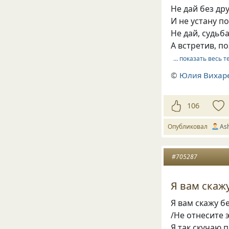
Не дай без др
И не устану п
Не дай, судьб
А встретив, п
… показать весь т
©
Юлия Вихар
106
Опубликовал
Ash
#705287
Я вам скажу
Я вам скажу бе
/Не отнесите 
Я так скучаю п