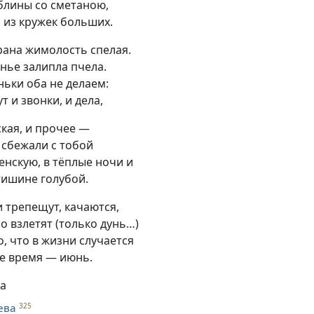
блины со сметаною
,
 из кружек больших.
рана жимолость спелая.
нье залипла пчела.
ьки оба не делаем:
т и звонки
,
и дела
,
ская
,
и прочее —
 сбежали с тобой
венскую
,
в тёплые ночи и
тишине голубой.
и трепещут
,
качаются
,
бо взлетят
(
только дунь…)
о
,
что в жизни случается
ое время — июнь.
а
ева
325