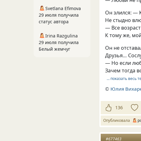
Svetlana Efimova
Он злился: — 
29 июля получила
Не стыдно влю
статус автора
— Все возраст
К тому же, мой
Irina Razgulina
29 июля получила
Он не отстава
Белый жемчуг
Друзья… Сосл
— Но если люб
Зачем тогда в
… показать весь т
©
Юлия Вихар
136
Опубликовала
р
#677463