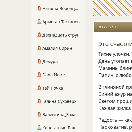
Наташа Воронцова
Арыстан Тастанов
#1123753
Двенадцать струн
Это счастл
Амалия Сирин
Тихие улочки.
День утопает 
Демура
Мамины блин
Папин
,
с люб
Dana Noire
В глиняной кр
Тай Ночка
Синий ажур на
Светом прошит
Галина Суховерх
Каждая жилка 
Валентина_Захарова
Радость — как
Нас охватив
,
р
Константин Балухта