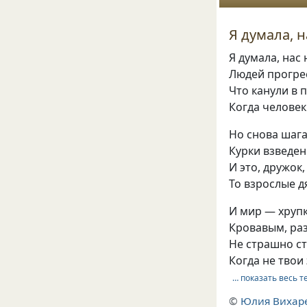
Я думала, 
Я думала, нас
Людей прогрес
Что канули в 
Когда человек
Но снова шага
Курки взведен
И это, дружок
То взрослые д
И мир — хруп
Кровавым, ра
Не страшно с
Когда не твои
… показать весь т
©
Юлия Вихар