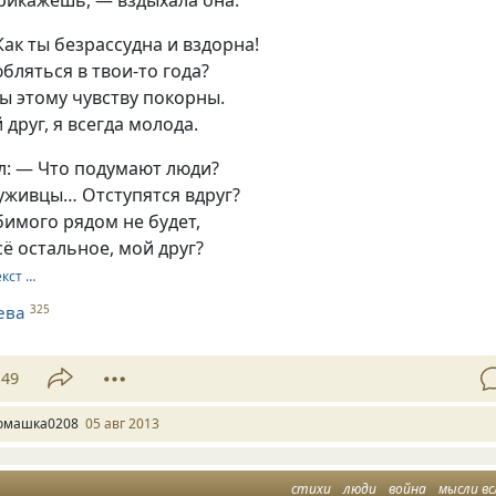
Как ты безрассудна и вздорна!
бляться в твои-то года?
ы этому чувству покорны.
 друг, я всегда молода.
л: — Что подумают люди?
уживцы… Отступятся вдруг?
имого рядом не будет,
сё остальное, мой друг?
екст …
ева
325
49
омашка0208
05 авг 2013
стихи
люди
война
мысли вс