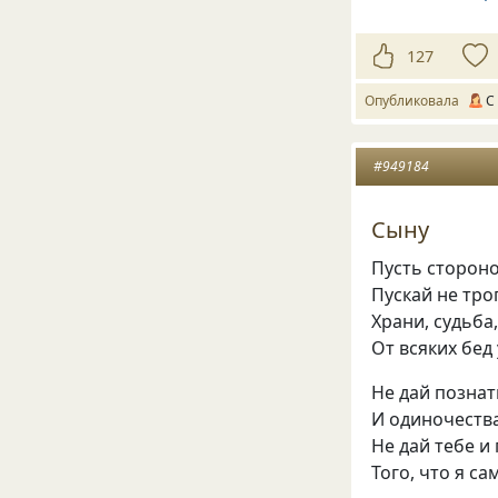
127
Опубликовала
С
#949184
Сыну
Пусть стороно
Пускай не тро
Храни, судьба,
От всяких бед
Не дай познат
И одиночества,
Не дай тебе и
Того, что я са