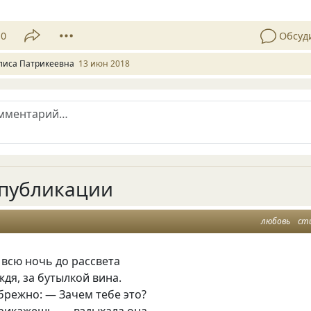
10
Обсуд
лиса Патрикеевна
13 июн 2018
публикации
любовь
ст
всю ночь до рассвета
дя, за бутылкой вина.
брежно: — Зачем тебе это?
рикажешь, — вздыхала она.