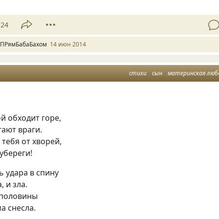
24
 ПРямБабаБахом
14 июн 2014
стихи
сын
материнская люб
й обходит горе,
гают враги.
 тебя от хворей,
 убереги!
ь удара в спину
 и зла.
 половины
ма снесла.