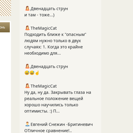
Двенадцать струн
и там - тоже...)
юнь
TheMagicCat
Подходить ближе к "опасным"
людям нужно только в двух
случаях: 1. Когда это крайне
необходимо для...
Двенадцать струн
😅😅☝️
TheMagicCat
Ну да, ну да. Закрывать глаза на
реальное положение вещей
хорошо научились только
оптимисты. :) П...
Евгений Снежин -Бригиневич
ОТличное сравнение!..