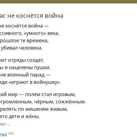
нас не коснётся война
 не коснётся война —
сивного, «умного» века,
прошлое те времена,
 убивал человека.
ют отряды солдат,
ы и нацелены пушки,
, не военный парад —
яди «играют в войнушку».
кий мир — полем стал игровым,
згромленным, чёрным, сожжённым.
трелять по мишеням живым,
 это дети и жёны.
екст …
ева
325