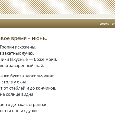
стихи
и
ивое время – июнь.
 Тропки исхожены.
в закатных лучах.
чики
(
вкусные — боже мой!),
овью заваренный
,
чай.
ынке букет колокольчиков:
 столе у окна
,
 от стеблей и до кончиков
,
на солнце видна.
ая-то детская
,
странная
,
вётся вон из души.