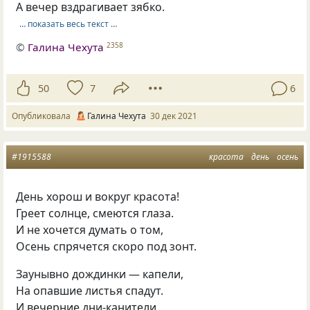
А вечер вздрагивает зябко.
… показать весь текст …
©
Галина Чехута
2358
50
7
6
Опубликовала
Галина Чехута
30 дек 2021
#1915588
красота
день
осень
День хорош и вокруг красота!
Греет солнце, смеются глаза.
И не хочется думать о том,
Осень спрячется скоро под зонт.
Заунывно дождинки — капели,
На опавшие листья спадут.
И вечерние дни-канители