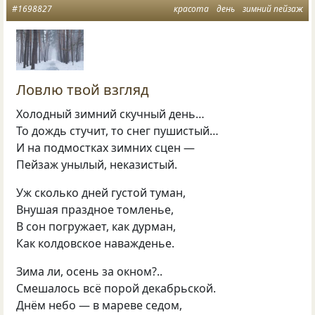
#1698827
красота
день
зимний пейзаж
Ловлю твой взгляд
Холодный зимний скучный день…
То дождь стучит, то снег пушистый…
И на подмостках зимних сцен —
Пейзаж унылый, неказистый.
Уж сколько дней густой туман,
Внушая праздное томленье,
В сон погружает, как дурман,
Как колдовское наважденье.
Зима ли, осень за окном?..
Смешалось всё порой декабрьской.
Днём небо — в мареве седом,