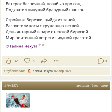
Ветерок беспечный, позабыв про сон,
Подхватил пичужий бравурный шансон.
Стройные березки, выйдя из теней,
Распустили косы с кружевных ветвей.
День янтарный в паре с нежной бирюзой
Мир почтенный встретил чудной красотой…
©
Галина Чехута
2358
32
6
8
Опубликовала
Галина Чехута
02 апр 2021
#1945571
красота
день
зима