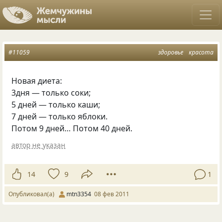
#11059
здоровье
красота
Новая диета:
3дня — только соки;
5 дней — только каши;
7 дней — только яблоки.
Потом 9 дней… Потом 40 дней.
автор не указан
14
9
1
Опубликовал(а)
mtn3354
08 фев 2011