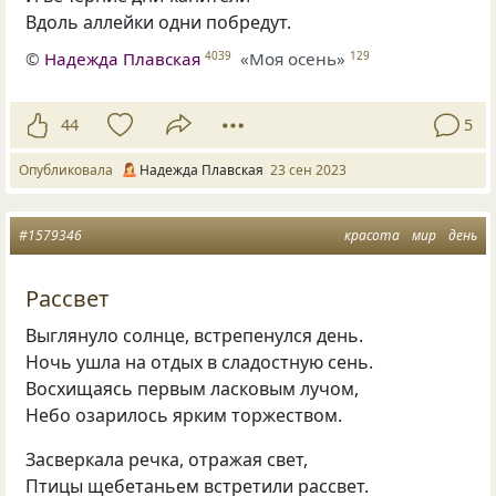
Вдоль аллейки одни побредут.
©
Надежда Плавская
«Моя осень»
4039
129
44
5
Опубликовала
Надежда Плавская
23 сен 2023
#1579346
красота
мир
день
Рассвет
Выглянуло солнце, встрепенулся день.
Ночь ушла на отдых в сладостную сень.
Восхищаясь первым ласковым лучом,
Небо озарилось ярким торжеством.
Засверкала речка, отражая свет,
Птицы щебетаньем встретили рассвет.