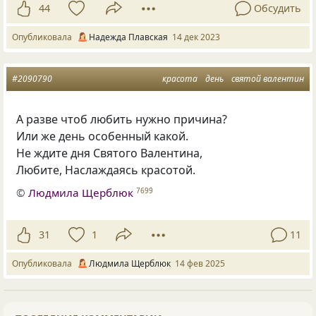
44
Обсудить
Опубликовала
Надежда Плавская
14 дек 2023
#2090790
красота
день
святой валентин
А разве чтоб любить нужно причина?
Или же день особенный какой.
Не ждите дня Святого Валентина,
Любите, Наслаждаясь красотой.
©
Людмила Щерблюк
7699
31
1
11
Опубликовала
Людмила Щерблюк
14 фев 2025