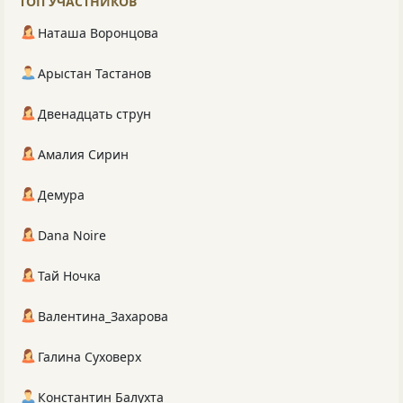
ТОП УЧАСТНИКОВ
Наташа Воронцова
Арыстан Тастанов
Двенадцать струн
Амалия Сирин
Демура
Dana Noire
Тай Ночка
Валентина_Захарова
Галина Суховерх
Константин Балухта