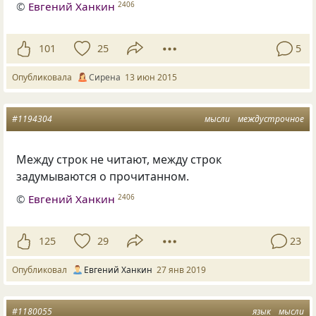
©
Евгений Ханкин
2406
101
25
5
Опубликовала
Сирена
13 июн 2015
#1194304
мысли
междустрочное
Mежду строк не читают
,
между строк
задумываются о прочитанном.
©
Евгений Ханкин
2406
125
29
23
Опубликовал
Евгений Ханкин
27 янв 2019
#1180055
язык
мысли