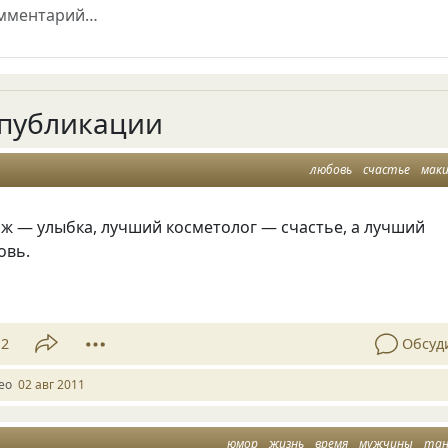
публикации
любовь
счастье
мак
ж — улыбка, лучший косметолог — счастье, а лучший
овь.
12
Обсуд
Leo
02 авг 2011
юмор
жизнь
время
мужчины
та