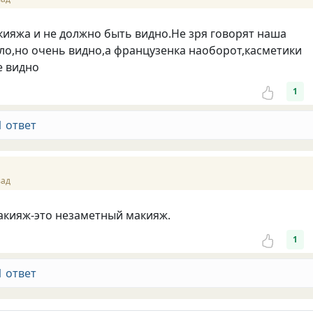
ияжа и не должно быть видно.Не зря говорят наша
ло,но очень видно,а французенка наоборот,касметики
е видно
1
1 ответ
зад
акияж-это незаметный макияж.
1
1 ответ