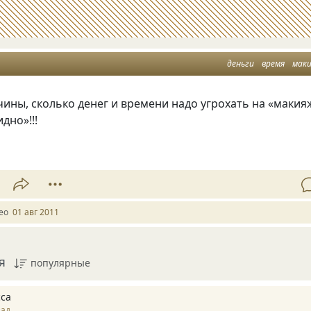
деньги
время
мак
ины, сколько денег и времени надо угрохать на «макия
дно»!!!
Leo
01 авг 2011
я
популярные
са
зад