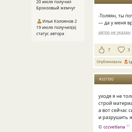
20 июля получил
Бронзовый жемчуг
-Толяян, ты п
Илья Колоянов 2
— да у меня в
19 июля получил(а)
автор не указан
статус автора
7
3
Опубликовала
L
#327392
уходя я не то
строй материа
а вот сейчас 
и разрушить 
©
cccvetlana
11