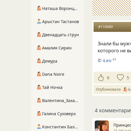
Наташа Воронцова
Арыстан Тастанов
#110089
Двенадцать струн
Знали бы мужч
Амалия Сирин
которого не ви
©
iLeo
43
Демура
Dana Noire
6
5
Тай Ночка
Опубликовала
i
Валентина_Захарова
4 комментари
Галина Суховерх
Принцес
Константин Балухта
15 лет на