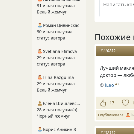
31 июля получила
Белый жемчуг
Роман Цивинскас
30 июля получил
Похожие 
статус автора
#110239
Svetlana Efimova
29 июля получила
статус автора
Лучший макия
доктор — люб
Irina Razgulina
29 июля получила
©
iLeo
43
Белый жемчуг
17
Елена Шишлевская
28 июля получил(а)
Опубликовала
i
Черный жемчуг
Борис Аникин 3
#132319