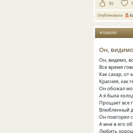
35
Опубликовала
Б
#1686090
Он, видимо,
Он, видимо, в
Все время го
Как сахар, от 
Краснея, как 
Он обожал мой
А я была холо
Прощает все 
Влюбленный д
Он повторял с
А мне в его о
Любить хорош