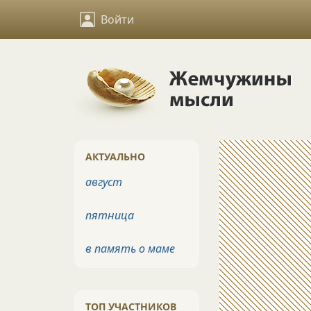
Войти
АКТУАЛЬНО
август
пятница
в память о маме
ТОП УЧАСТНИКОВ