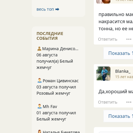
весь топ ⮕
правильно мак
накрасится ма
тонна, но ее н
ПОСЛЕДНИЕ
СОБЫТИЯ
Ответить
Марина Денисова 5
Показать 
06 августа
получил(а) Белый
жемчуг
Blanka_
15 лет на
Роман Цивинскас
03 августа получил
Да,хороший м
Розовый жемчуг
Ответить
Mh Fav
01 августа получил
Показать 
Белый жемчуг
Наталья Бикетова