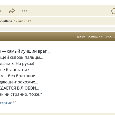
10
ccvetlana
17 авг 2012
время
женщины
мужч
мя — самый лучший враг…
ющей сквозь пальцы…
рыльях! На руках!
рее бы остаться…
ём… без болтовни…
ждающе-прохожих…
ДАЕТСЯ В ЛЮБВИ…
к ни странно, тоже."
аэртис
17