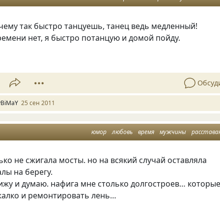
очему так быстро танцуешь, танец ведь медленный!
ремени нет, я быстро потанцую и домой пойду.
Обсуд
yBiMaY
25 сен 2011
юмор
любовь
время
мужчины
расстава
лько не сжигала мосты. но на всякий случай оставляла
лы на берегу.
сижу и думаю. нафига мне столько долгостроев… которы
жалко и ремонтировать лень…