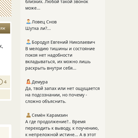
близких. Любой такой звонок
може...
Ловец Снов
Шутка ли?...
ияж
Бородул Евгений Николаевич
ж,
В мелодию тишины и состояние
покоя нет надобности
вкладываться, их можно лишь
раскрыть внутри себя...
4
Демура
Да, твой запах или нет ощущается
на подсознании, но почему -
сложно объяснить.
Семён Карамзин
А где продолжение?.. Время
переходить к выводу, к поучению,
к непреложной истине... А в этот