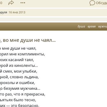
10
Обсуд
аруля
16 янв 2013
душа
время
мужч
 во мне души не чаял...
о мне души не чаял,
ворил мне комплименты,
моих касаний таял,
герой из киноленты…
 смех, мои улыбки,
дной, словно льдина,
проколы и ошибки,
о безумия мужчина…
то раз, что я прекрасна,
бъятьях было тесно,
их — это безопасно,