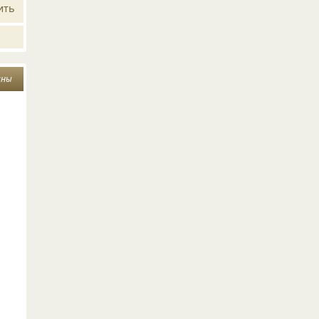
ить
ины