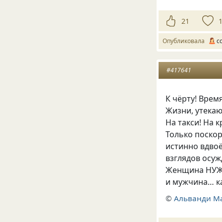
21
Опубликовала
c
#417641
К чёрту! Вре
Жизни, утека
На такси! На к
Только поско
истинно вдво
взглядов осу
Женщина НУЖ
и мужчина… ка
©
Альванди М