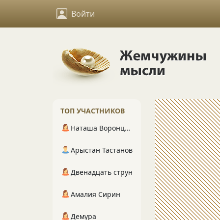
Войти
ТОП УЧАСТНИКОВ
Наташа Воронцова
Арыстан Тастанов
Двенадцать струн
Амалия Сирин
Демура