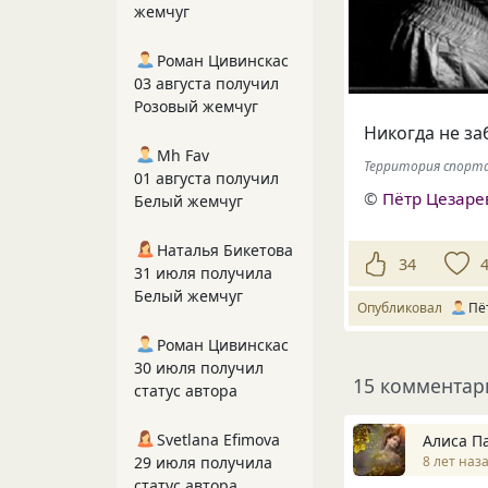
жемчуг
Роман Цивинскас
03 августа получил
Розовый жемчуг
Никогда не за
Mh Fav
Территория спорта
01 августа получил
©
Пётр Цезаре
Белый жемчуг
Наталья Бикетова
34
31 июля получила
Белый жемчуг
Опубликовал
Пё
Роман Цивинскас
30 июля получил
15 комментар
статус автора
Svetlana Efimova
Алиса П
8 лет наз
29 июля получила
статус автора