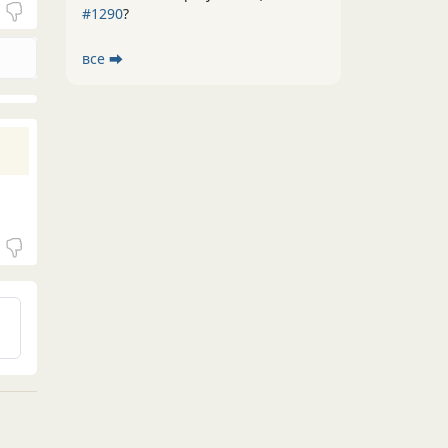
#1290
?
все ⮕