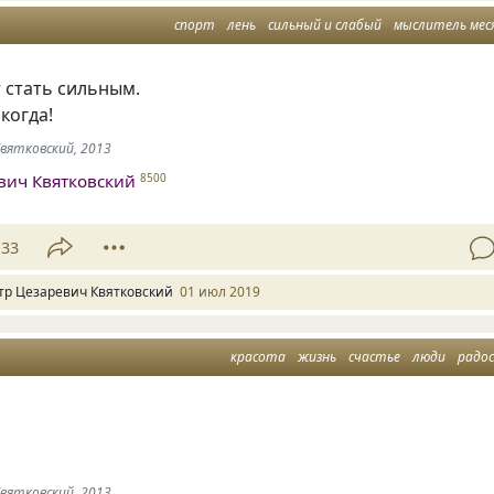
спорт
лень
сильный и слабый
мыслитель мес
 стать сильным.
когда!
Квятковский, 2013
вич Квятковский
8500
33
тр Цезаревич Квятковский
01 июл 2019
красота
жизнь
счастье
люди
радо
Квятковский, 2013