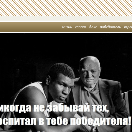
жизнь
спорт
бокс
победитель
тре