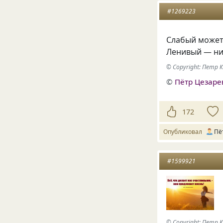
#1269223
Слабый может
Ленивый — ни
© Copyright: Петр 
©
Пётр Цезаре
172
Опубликовал
Пё
#1599921
© Copyright: Петр 