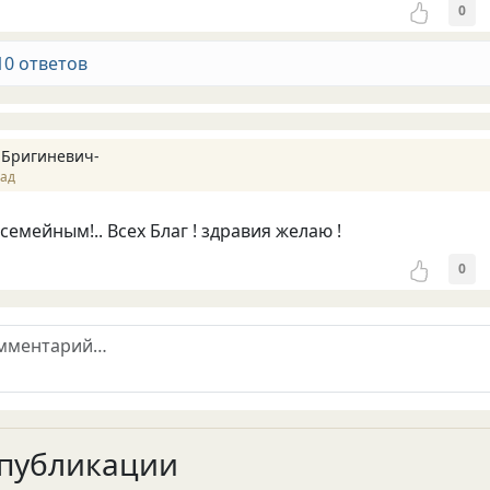
0
10 ответов
 Бригиневич-
зад
емейным!.. Всех Благ ! здравия желаю !
0
публикации