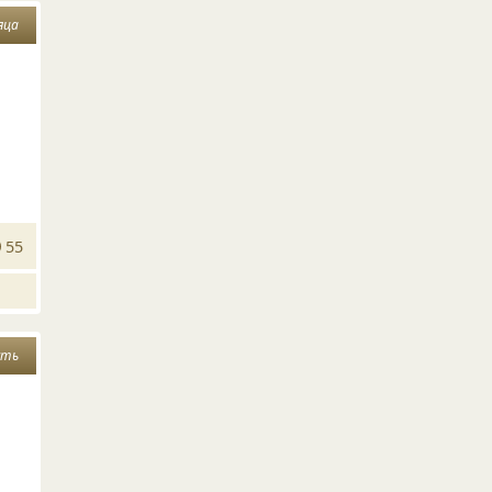
яца
55
сть