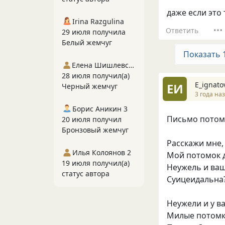
даже если это
Irina Razgulina
Ответить
29 июля получила
Белый жемчуг
Показать 
Елена Шишлевская
28 июля получил(а)
E_ignato
EИ
Черный жемчуг
3 года на
Борис Аникин 3
Письмо потом
20 июля получил
Бронзовый жемчуг
Расскажи мне,
Илья Колоянов 2
Мой потомок д
19 июля получил(а)
Неужель и ва
статус автора
Суицеидальна
Неужели и у ва
Милые потомк