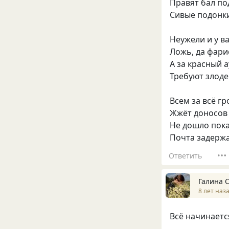
Правят бал по
Сивые подонк
Неужели и у в
Ложь, да фари
А за красный 
Требуют злоде
Всем за всё г
Жжёт доносов 
Не дошло пока
Почта задерж
Ответить
Галина 
8 лет наз
Всё начинается