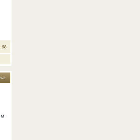
68
сие
ём.