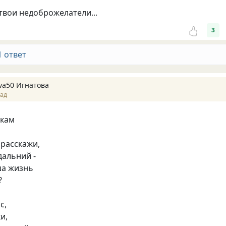
 твои недоброжелатели...
3
1 ответ
va50 Игнатова
зад
кам
 расскажи,
альний -
ша жизнь
?
с,
и,