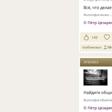
Всё, что дела
Философия жизни ..
©
Пётр Цезаре
143
Опубликовал
Пё
#1923053
Найдите общий
Философия одиночес
©
Пётр Цезаре