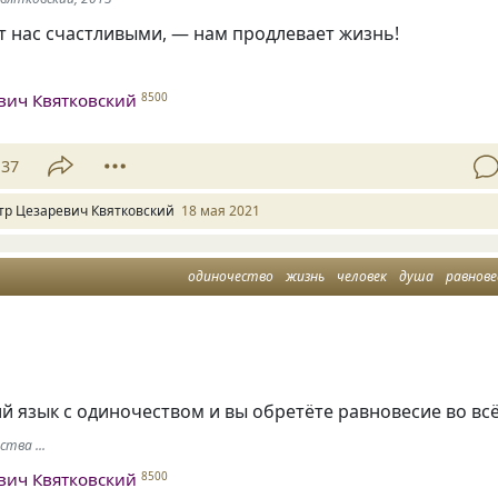
ет нас счастливыми, — нам продлевает жизнь!
.
вич Квятковский
8500
37
тр Цезаревич Квятковский
18 мая 2021
одиночество
жизнь
человек
душа
равнове
 язык с одиночеством и вы обретёте равновесие во вс
тва ...
вич Квятковский
8500