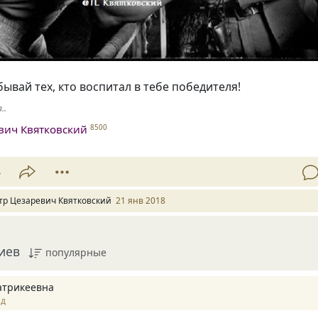
бывай тех, кто воспитал в тебе победителя!
..
вич Квятковский
8500
4
тр Цезаревич Квятковский
21 янв 2018
иев
популярные
атрикеевна
ад