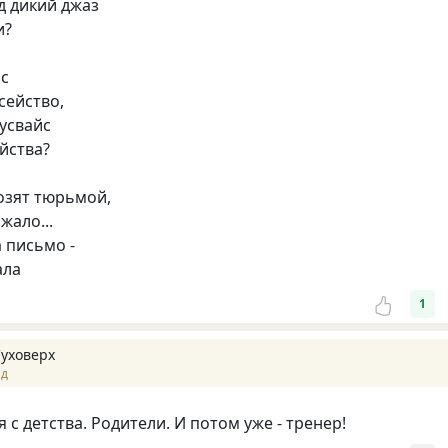
д дикий джаз
и?
ас
сейство,
аусвайс
йства?
розят тюрьмой,
жало...
 письмо -
ала
1
Суховерх
ад
 с детства. Родители. И потом уже - тренер!