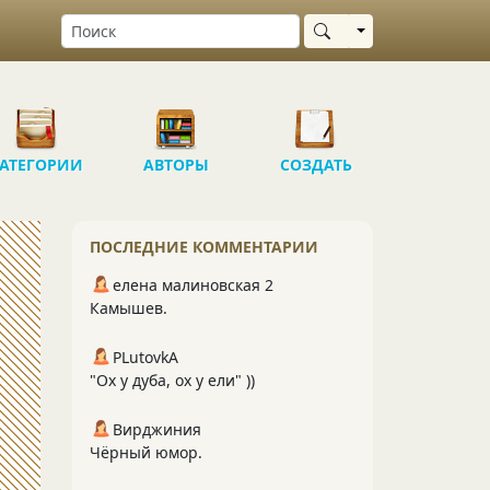
Выбрать область
АТЕГОРИИ
АВТОРЫ
СОЗДАТЬ
ПОСЛЕДНИЕ КОММЕНТАРИИ
елена малиновская 2
Камышев.
PLutоvkА
"Ох у дуба, ох у ели" ))
Вирджиния
Чёрный юмор.