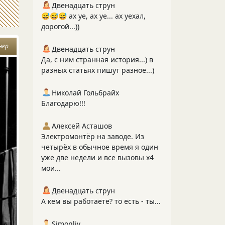
Двенадцать струн
😅😅😅 ах уе, ах уе... ах уехал,
дорогой...))
нер
Двенадцать струн
Да, с ним странная история...) в
разных статьях пишут разное...)
Николай Гольбрайх
Благодарю!!!
Алексей Асташов
Электромонтёр на заводе. Из
четырёх в обычное время я один
уже две недели и все вызовы х4
мои...
Двенадцать струн
А кем вы работаете? то есть - ты...
Simonliv