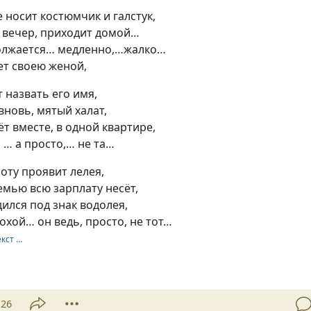
е носит костюмчик и галстук,
й вечер, приходит домой…
олжается… медленно,…жалко…
ет своею женой,
т назвать его имя,
 вновь, мятый халат,
ёт вместе, в одной квартире,
, … а просто,… не та…
боту проявит лелея,
семью всю зарплату несёт,
дился под знак водолея,
лохой… он ведь, просто, не тот…
екст …
26