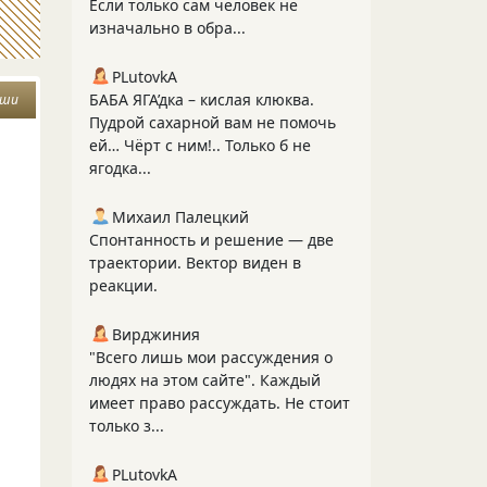
Если только сам человек не
изначально в обра...
PLutоvkА
БАБА ЯГА’дка – кислая клюква.
уши
Пудрой сахарной вам не помочь
ей… Чёрт с ним!.. Только б не
ягодка...
Михаил Палецкий
Спонтанность и решение — две
траектории. Вектор виден в
реакции.
Вирджиния
"Всего лишь мои рассуждения о
людях на этом сайте". Каждый
имеет право рассуждать. Не стоит
только з...
PLutоvkА