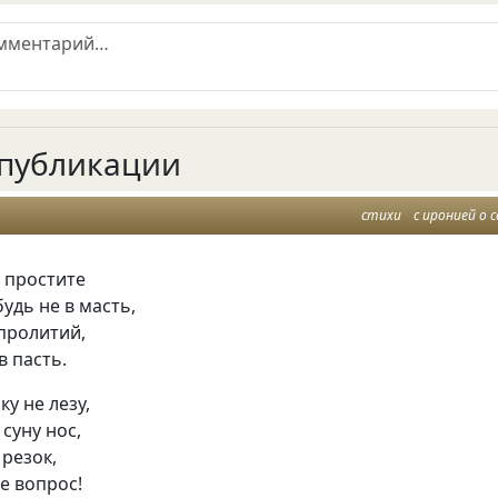
публикации
стихи
с иронией о с
 простите
будь не в масть,
пролитий,
в пасть.
ку не лезу,
 суну нос,
резок,
не вопрос!