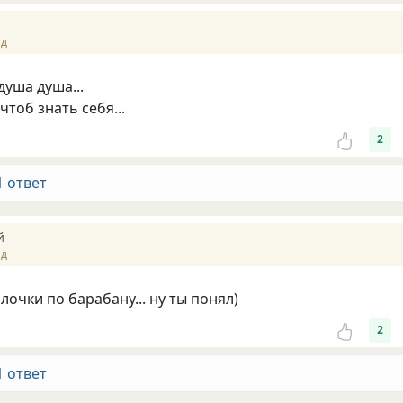
ад
.душа душа...
чтоб знать себя...
2
1 ответ
й
ад
лочки по барабану... ну ты понял)
2
1 ответ