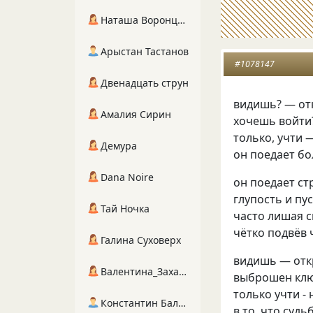
Наташа Воронцова
Арыстан Тастанов
#1078147
Двенадцать струн
видишь? — от
Амалия Сирин
хочешь войти
только, учти 
Демура
он поедает бо
Dana Noire
он поедает ст
глупость и пус
Тай Ночка
часто лишая с
чётко подвёв 
Галина Суховерх
видишь — отк
Валентина_Захарова
выброшен клю
только учти - 
Константин Балухта
в то, что судь