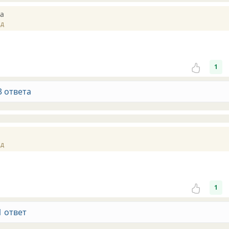
a
ад
1
3 ответа
ад
1
1 ответ