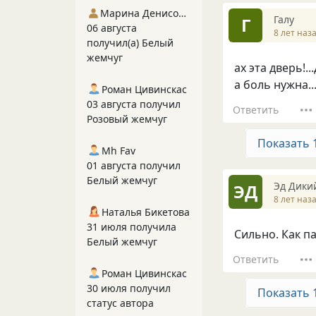
Марина Денисова 5
Галу
Г
06 августа
8 лет наз
получил(а) Белый
жемчуг
ах эта дверь!..
а боль нужна...
Роман Цивинскас
03 августа получил
Ответить
Розовый жемчуг
Показать 
Mh Fav
01 августа получил
Белый жемчуг
Эд Дики
ЭД
8 лет наз
Наталья Бикетова
31 июля получила
Сильно. Как па
Белый жемчуг
Ответить
Роман Цивинскас
30 июля получил
Показать 
статус автора