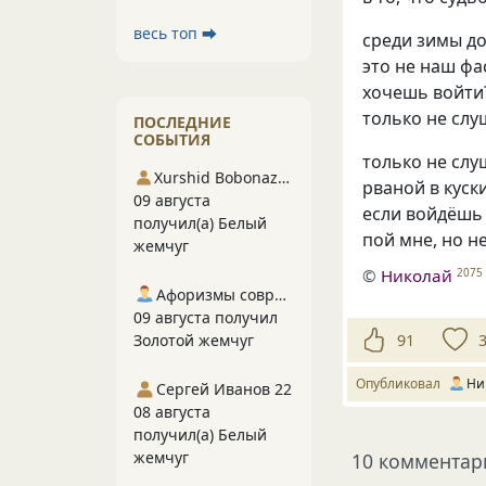
весь топ ⮕
среди зимы д
это не наш фа
хочешь войти
только не слу
ПОСЛЕДНИЕ
СОБЫТИЯ
только не слу
Xurshid Bobonazarov
рваной в кус
09 августа
если войдёшь
получил(а) Белый
пой мне, но н
жемчуг
©
Hиколай
2075
Афоризмы современников
09 августа получил
91
Золотой жемчуг
Опубликовал
Hи
Сергей Иванов 22
08 августа
получил(а) Белый
жемчуг
10 комментар