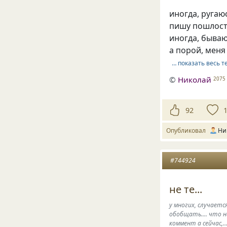
иногда, ругаю
пишу пошлост
иногда, бываю
а порой, меня 
… показать весь т
©
Hиколай
2075
92
Опубликовал
Hи
#744924
не те...
у многих, случается
обобщать.... что н
коммент а сейчас,..