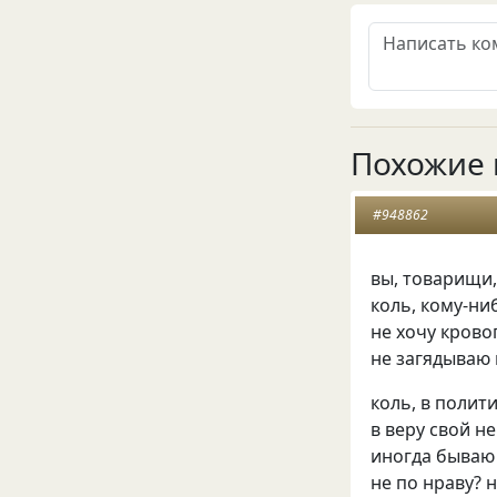
Похожие 
#948862
вы, товарищи,
коль, кому-ни
не хочу крово
не загядываю 
коль, в полити
в веру свой не
иногда бываю 
не по нраву? 