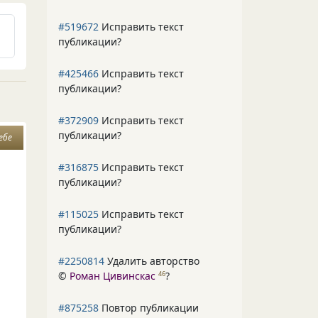
#519672
Исправить текст
публикации?
#425466
Исправить текст
публикации?
#372909
Исправить текст
публикации?
ебе
#316875
Исправить текст
публикации?
#115025
Исправить текст
публикации?
#2250814
Удалить авторство
©
Роман Цивинскас
?
46
#875258
Повтор публикации