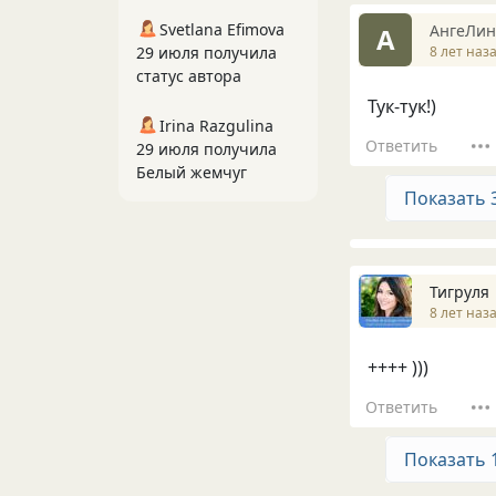
Svetlana Efimova
AнгeЛин
A
8 лет наз
29 июля получила
статус автора
Тук-тук!)
Irina Razgulina
Ответить
29 июля получила
Белый жемчуг
Показать 
Тигруля
8 лет наз
++++ )))
Ответить
Показать 