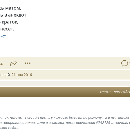
сь матом,
ь в анекдот
 краток,
несёт.
екст …
12
колай
21 ноя 2016
стихи
рассужде
 так, что есть свои не те...... у каждого бывает по разному... я и не пытаюс
а собиралось в голове ...то и выложил, после прочтения #742126 ....сначала 
.вот сюда...