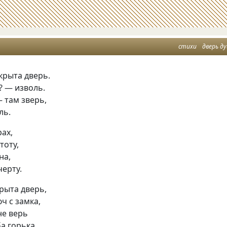
стихи
дверь д
крыта дверь.
? — изволь.
— там зверь,
ль.
рах,
тоту,
на,
черту.
рыта дверь,
ч с замка,
не верь
ба горька.