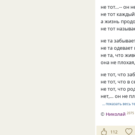
не тот…-- он н
не тот кажды
а жизнь прод
не тот называ
не та забывае
не та одевает
не та, что жив
она не плохая
не тот, что за
не тот, что в 
не тот, что ро
нет,… он не п
… показать весь т
©
Hиколай
2075
112