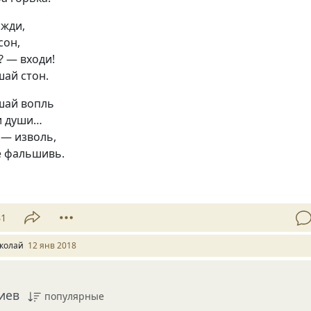
ожди,
сон,
? — входи!
шай стон.
шай вопль
ки души…
 — изволь,
е фальшивь.
31
колай
12 янв 2018
иев
популярные