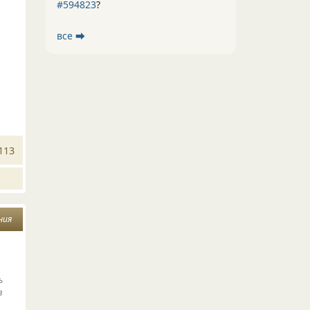
#594823
?
все ⮕
113
ния
ь
в