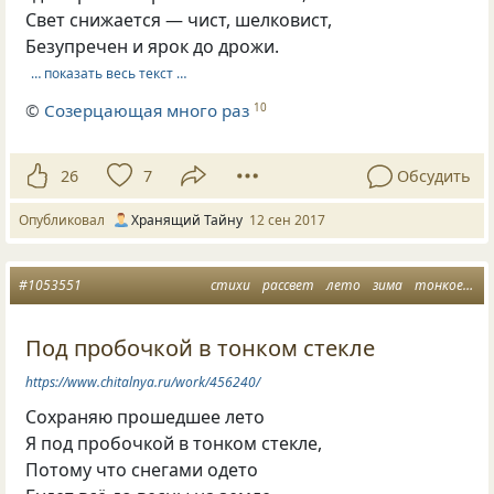
Свет снижается — чист, шелковист,
Безупречен и ярок до дрожи.
… показать весь текст …
©
Созерцающая много раз
10
26
7
Обсудить
Опубликовал
Хранящий Тайну
12 сен 2017
#1053551
стихи
рассвет
лето
зима
тонкое стекло
Под пробочкой в тонком стекле
https://www.chitalnya.ru/work/456240/
Сохраняю прошедшее лето
Я под пробочкой в тонком стекле,
Потому что снегами одето