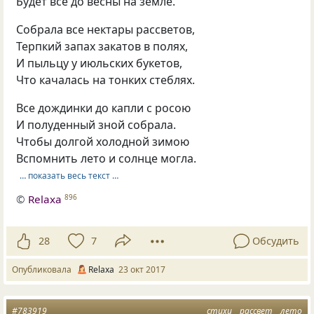
Будет всё до весны на земле.
Собрала все нектары рассветов,
Терпкий запах закатов в полях,
И пыльцу у июльских букетов,
Что качалась на тонких стеблях.
Все дождинки до капли с росою
И полуденный зной собрала.
Чтобы долгой холодной зимою
Вспомнить лето и солнце могла.
… показать весь текст …
©
Relaxa
896
28
7
Обсудить
Опубликовала
Relaxa
23 окт 2017
#783919
стихи
рассвет
лето