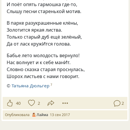
И поёт опять гармошка где-то,
Слышу песни старенькой мотив.
В парке разукрашенные клёны,
Золотится яркая листва.
Только старый дуб ещё зелёный,
Да от ласк кружИтся голова.
Бабье лето молодость вернуло!
Нас волнует и к себе манИт.
Словно сказка старая проснулась,
Шорох листьев с нами говорит.
©
Татьяна Дюльгер
7
40
2
2
Опубликовала
Лайма
13 сен 2017