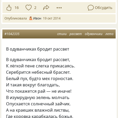
16
2
Обсудить
Опубликовала
Ивон
19 окт 2014
#1042335
стихи
рассвет
одуванчики
лето
В одуванчиках бродит рассвет
В одуванчиках бродит рассвет,
К лёгкой пене слегка прикасаясь.
Серебрится небесный браслет.
Белый пух, будто мех горностая.
И такая вокруг благодать,
Что покажется рай — не иначе!
В изумрудную зелень молчать
Опускается солнечный зайчик.
А на краешек влажной листвы,
Где коровка карабкалась божья,