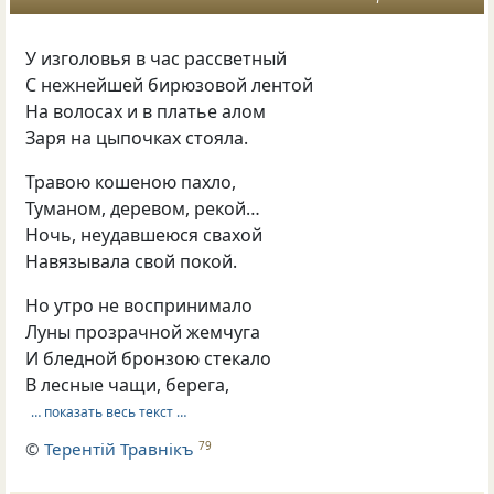
У изголовья в час рассветный
С нежнейшей бирюзовой лентой
На волосах и в платье алом
Заря на цыпочках стояла.
Травою кошеною пахло,
Туманом, деревом, рекой…
Ночь, неудавшеюся свахой
Навязывала свой покой.
Но утро не воспринимало
Луны прозрачной жемчуга
И бледной бронзою стекало
В лесные чащи, берега,
… показать весь текст …
©
Терентiй Травнiкъ
79