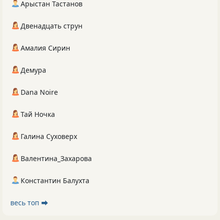
Арыстан Тастанов
Двенадцать струн
Амалия Сирин
Демура
Dana Noire
Тай Ночка
Галина Суховерх
Валентина_Захарова
Константин Балухта
весь топ ⮕