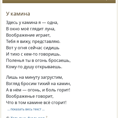
У камина
Здесь у камина я — одна,
В окно моё глядит луна,
Воображение играет,
Тебя я вижу, представляю.
Вот у огня сейчас сидишь
И тихо с кем-то говоришь.
Поленья ты в огонь бросаешь,
Кому-то душу открываешь.
Лишь на минуту загрустим,
Взгляд бросим тихий на камин,
А в нём — огонь, и боль горит!
Воображенье говорит,
Что в том камине всё сгорит!
… показать весь текст …
©
Татьяна Дюльгер
7