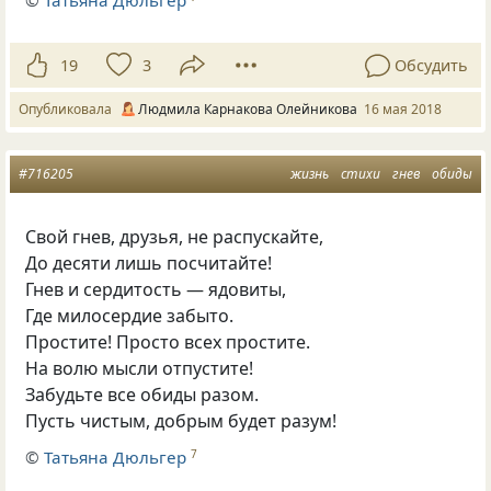
19
3
Обсудить
Опубликовала
Людмила Карнакова Олейникова
16 мая 2018
#716205
жизнь
стихи
гнев
обиды
Свой гнев, друзья, не распускайте,
До десяти лишь посчитайте!
Гнев и сердитость — ядовиты,
Где милосердие забыто.
Простите! Просто всех простите.
На волю мысли отпустите!
Забудьте все обиды разом.
Пусть чистым, добрым будет разум!
©
Татьяна Дюльгер
7