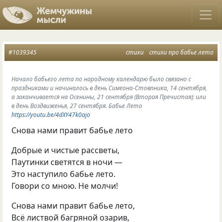
#1039345
стихи
стихи про бабье лето
Начало бабьего лета по народному календарю было связано с
праздниками и начиналось в день Симеона-Стовпника, 14 сентября,
а заканчивается на Осенины, 21 сентября (Вторая Пречистая); или
в день Воздвиженья, 27 сентября. Бабье Лето
https://youtu.be/4dXY47k0ajo
Снова нами правит бабье лето
Добрые и чистые рассветы,
Паутинки светятся в ночи —
Это наступило бабье лето.
Говори со мною. Не молчи!
Снова нами правит бабье лето,
Всё листвой багряной озарив,