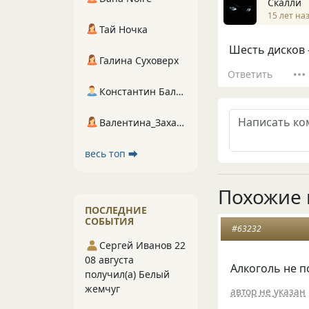
Скалли
15 лет на
Тай Ночка
Шесть дисков - э
Галина Суховерх
Ответить
Константин Балухта
Валентина_Захарова
весь топ ⮕
Похожие 
ПОСЛЕДНИЕ
СОБЫТИЯ
#63232
Сергей Иванов 22
08 августа
Алкоголь не п
получил(а) Белый
жемчуг
автор не указан