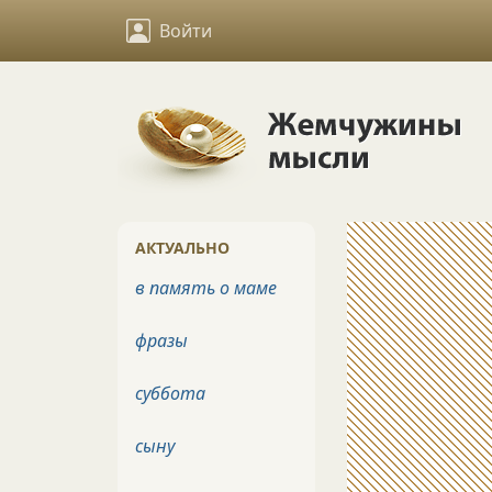
Войти
АКТУАЛЬНО
в память о маме
фразы
суббота
сыну