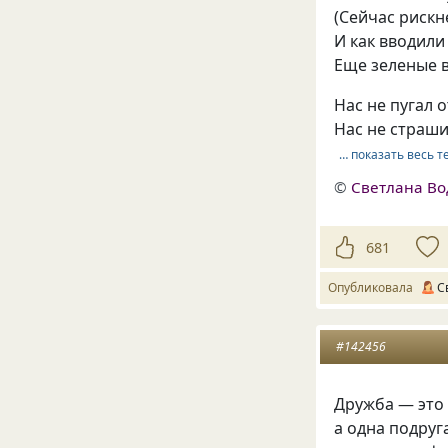
(Сейчас рискн
И как вводили
Еще зеленые 
Нас не пугал 
Нас не страши
… показать весь т
©
Светлана Во
681
Опубликовала
С
#142456
Дружба — это 
а одна подруг