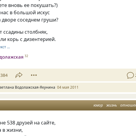
ете вновь ее покушать?)
 нас в большой искус
в дворе соседнем груши?
от ссадины столбняк,
ли корь с дизентерией.
екст …
долажская
32
384
ветлана Водолажская-Якунина
04 мая 2011
юмор
жизнь
отноше
не 538 друзей на сайте,
а в жизни,