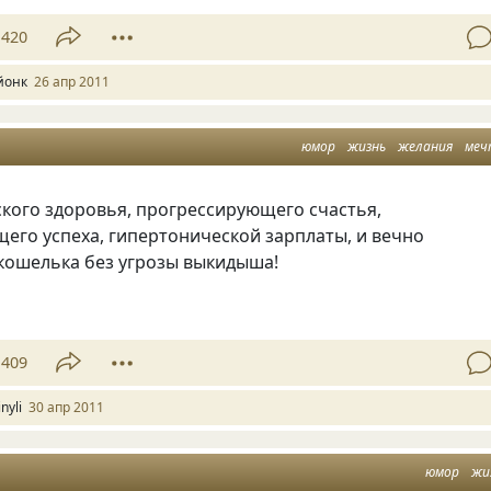
420
йонк
26 апр 2011
юмор
жизнь
желания
ме
кого здоровья, прогрессирующего счастья,
его успеха, гипертонической зарплаты, и вечно
кошелька без угрозы выкидыша!
409
nyli
30 апр 2011
юмор
жи