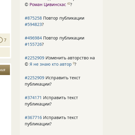
©
Роман Цивинскас
?
42
#875258
Повтор публикации
#594823
?
#496984
Повтор публикации
7
#155726
?
#2252909
Изменить авторство на
©
Я не знаю кто автор
?
0
ния
#2252909
Исправить текст
публикации?
#374171
Исправить текст
публикации?
#367716
Исправить текст
публикации?