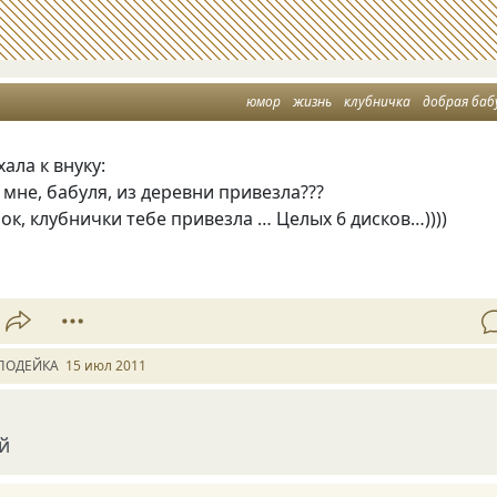
юмор
жизнь
клубничка
добрая баб
ала к внуку:
 мне, бабуля, из деревни привезла???
чок, клубнички тебе привезла … Целых 6 дисков…))))
ЛОДЕЙКА
15 июл 2011
й