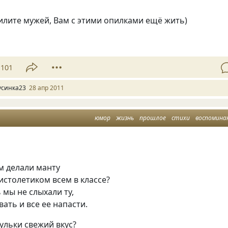
илите мужей, Вам с этими опилками ещё жить)
101
усинка23
28 апр 2011
юмор
жизнь
прошлое
стихи
воспомина
м делали манту
столетиком всем в классе?
 мы не слыхали ту,
ать и все ее напасти.
ульки свежий вкус?