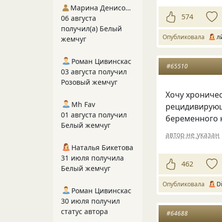
Марина Денисова 5
574
06 августа
получил(а) Белый
Опубликовала
л
жемчуг
Роман Цивинскас
#65510
03 августа получил
Розовый жемчуг
Хочу хроничес
Mh Fav
рецидивирующ
01 августа получил
беременного 
Белый жемчуг
автор не указан
Наталья Бикетова
31 июля получила
462
Белый жемчуг
Опубликовала
Di
Роман Цивинскас
30 июля получил
статус автора
#64688