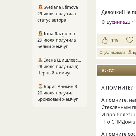
Svetlana Efimova
Девочки! Не п
29 июля получила
статус автора
©
Бусинка23
23
Irina Razgulina
29 июля получила
149
Белый жемчуг
Опубликовала
Б
Елена Шишлевская
28 июля получил(а)
#67821
Черный жемчуг
Борис Аникин 3
А ПОМНИТЕ?
20 июля получил
Бронзовый жемчуг
А помните, на
Стеклянным пи
И про болезнь
Что СПИДом зв
А помните сос