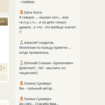
- слабаки.
Dana Noire
Я говорю … «ёшкин кот»… или
уля
«ё.п.р.с.т»… и на днях только
думала , а что - это вообще значит
?!
Алексей Солдатов
Молотком по пальцу приятно ...
когда промажешь.
Евгений Снежин -Бригиневич
1
Девочки?!.. Но! - мыслить по
пацански!!)
Галина Суховерх
Вы – сильный автор..
Галина Суховерх
До слёз... Спасибо Вам...