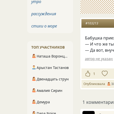
утро
рассуждения
#103213
стихи о море
Бабушка приех
— И что же ты
ТОП УЧАСТНИКОВ
— Да вот, вну
Наташа Воронцова
автор не указан
Арыстан Тастанов
1
Двенадцать струн
Опубликовала
З
Амалия Сирин
1 комментари
Демура
Dana Noire