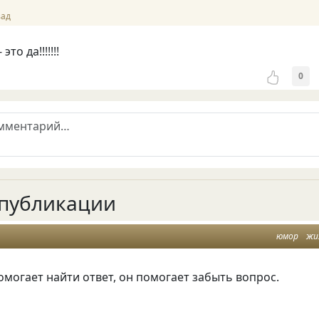
зад
то да!!!!!!!
0
публикации
юмор
жи
омогает найти ответ, он помогает забыть вопрос.