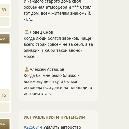
У каждого старого дома своя
особенная атмосфера!)) *** Стоял
69
тот дом, всем жителям знакомый,
- Ег...
Ловец Снов
Когда люди боятся звонков, чаще
чты
всего страх совсем не за себя, а за
близких. Любой такой звонок
може...
Алексей Асташов
Когда бы мне было близко к
восьмому десятку, я бы мог
исповедаться даже на площади, а
история эта -...
15
ИСПРАВЛЕНИЯ И ПРЕТЕНЗИИ
знь
#2250814
Удалить авторство