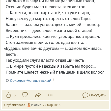
Сколько б в саду ни пало их расписных голов,
Осенью будет мало шелеста всех листов.
… Кажется, знают карты всё, что уже старо, —
Нашу весну до марта, горесть от слов Таро:
Башня — разлом устоев; десять мечей — конец;
Висельник — дело злое: жизни моей ставец!
… Руки прижались крепче, узок зрачков провал.
Стон зажимая в речи, голос едва шептал:
«
Будешь мне вечно другом» — шрамом ложилась
весть.
Так уходили слуги власти отдавши честь.
… В мире пустой надежды я забытьём порос…
Помните шелест нежный пальцами в шёлк волос?
©
Соколов-Асташевский
1
5
Обсудить
Опубликовала
Июлия
22 мар 2015