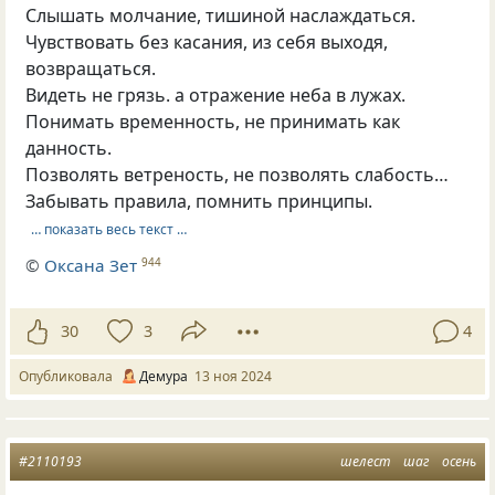
Слышать молчание, тишиной наслаждаться.
Чувствовать без касания, из себя выходя,
возвращаться.
Видеть не грязь. а отражение неба в лужах.
Понимать временность, не принимать как
данность.
Позволять ветреность, не позволять слабость…
Забывать правила, помнить принципы.
… показать весь текст …
©
Оксана Зет
944
30
3
4
Опубликовала
Демура
13 ноя 2024
#2110193
шелест
шаг
осень