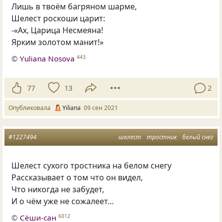
Лишь в твоём багряном шарме,
Шелест роскоши царит:
-«Ах, Царица Несмеяна!
Ярким золотом манит!»
©
Yuliana Nosova
443
77
13
2
Опубликовала
Yiliana
09 сен 2021
#1227494
шелест
тростник
белый снег
Шелест сухого тростника на белом снегу
Рассказывает о том что он видел,
Что никогда не забудет,
И о чём уже не сожалеет…
©
Сёши-сан
6012