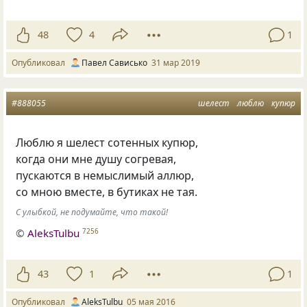
48
4
1
Опубликовал
Павел Сависько
31 мар 2019
#888055
шелест
люблю
купюр
Люблю я шелест сотенных купюр,
когда они мне душу согревая,
пускаются в немыслимый аллюр,
со мною вместе, в бутиках не тая.
С улыбкой, не подумайте, что такой!
©
AleksTulbu
7256
43
1
1
Опубликовал
AleksTulbu
05 мая 2016