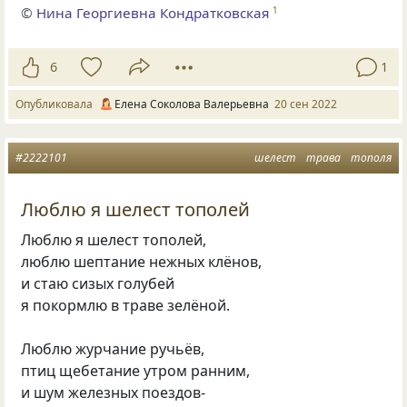
©
Нина Георгиевна Кондратковская
1
6
1
Опубликовала
Елена Соколова Валерьевна
20 сен 2022
#2222101
шелест
трава
тополя
Люблю я шелест тополей
Люблю я шелест тополей,
люблю шептание нежных клёнов,
и стаю сизых голубей
я покормлю в траве зелёной.
Люблю журчание ручьёв,
птиц щебетание утром ранним,
и шум железных поездов-