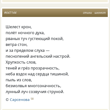
#647144
стихи
шелест
Шелест крон,
полёт ночного духа,
рваных туч густеющий покой,
ветра стон,
и за пределом слуха —
песнопений ангельский настрой.
Хрупкость слов,
теней и грёз прозрачность,
неба вздох над сердца тишиной,
пыль из слов,
безмолвья многозначность,
лунный луч созвучия струной.
©
Сарсенова
58