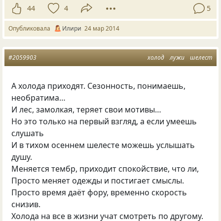
44
4
5
Опубликовала
Илири
24 мар 2014
#2059903
холод
лужи
шелест
А холода приходят. Сезонность, понимаешь,
необратима…
И лес, замолкая, теряет свои мотивы…
Но это только на первый взгляд, а если умеешь
слушать
И в тихом осеннем шелесте можешь услышать
душу.
Меняется тембр, приходит спокойствие, что ли,
Просто меняет одежды и постигает смыслы.
Просто время даёт фору, временно скорость
снизив.
Холода на все в жизни учат смотреть по другому.