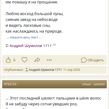
им помашу я на прощание.
Люблю восход большой луны,
сияние звёзд на небосводе
и видеть ласковые сны,
как наслаждаюсь на природе.
… показать весь текст …
©
Андрей Шумилов 1711
54
6
Обсудить
Опубликовал
Андрей Шумилов 1711
11 апр 2026
#762723
стихи
шелест
… Этот последний шелест пальцами в шёлк волос
Я не забуду через сотни увядших роз,