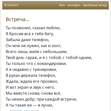
#1934423
дом
телефон
приятный вечер
Встреча...
Ты позвонил, сказал люблю,
Я бросив всё к тебе бегу,
Забыла даже телефон,
Он мне не нужен, как и зонт,
Всего лишь миля с небольшим,
Твой дом, гараж, и я с тобой, с тобой одним,
Ты только что с командировки,
А я недавно с тренировки,
В руках держала телефон,
Ждала, ждала его прозвон,
И вот экран и звук с него,
Мы вместе снова, снова всё,
Ты нежен добр, при каждой встрече,
А ты такая же — в лучах,