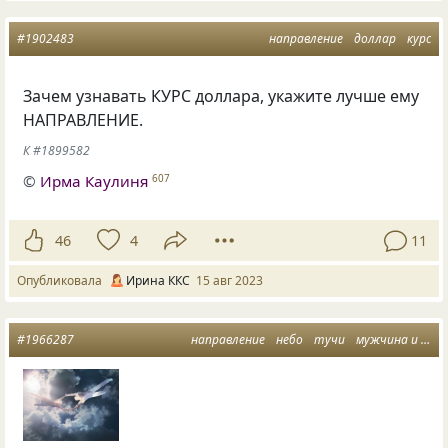
#1902483
направление
доллар
курс
Зачем узнавать КУРС доллара, укажите лучше ему
НАПРАВЛЕНИЕ.
К #1899582
©
Ирма Каулиня
607
46
4
11
Опубликовала
Ирина ККС
15 авг 2023
#1966287
направление
небо
тучи
мужчина и женщина