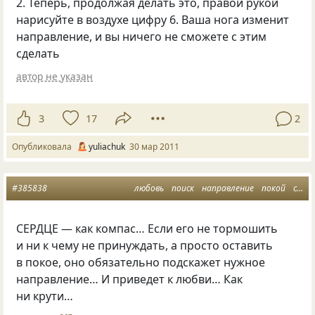
2. Теперь, продолжая делать это, правой рукой
нарисуйте в воздухе цифру 6. Ваша нога изменит
направление, и вы ничего не сможете с этим
сделать
автор не указан
3
17
2
Опубликовала
yuliachuk
30 мар 2011
#385838
любовь
поиск
направление
покой
сердце
СЕРДЦЕ — как компас… Если его не тормошить
и ни к чему не принуждать, а просто оставить
в покое, оно обязательно подскажет нужное
направление… И приведет к любви… Как
ни крути…