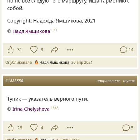
но не все следуют его маршруту, ища гармонию с
собой.
Copyright: Надежда Ямщикова, 2021
©
Надя Ямщикова
633
31
3
14
Опубликовала
Надя Ямщикова
30 апр 2021
#1883550
направление
тупик
Тупик — указатель верного пути.
©
Irina Chelysheva
1848
28
4
5