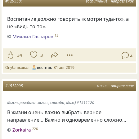
#1295501
воспитание
направление
Воспитание должно говорить
«
смотри туда-то», а
не «видь то-то».
©
Михаил Гаспаров
15
34
3
2
Опубликовал
вестник
31 авг 2019
#1512095
жизнь
направление
Мысль рождает мысль, спасибо, Макс) #1511120
В жизни очень важно выбрать верное
направление… Важно и одновременно сложно…
©
Zorkaira
226