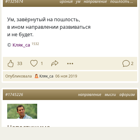
#1325674
ирония
ум
направление
пошлость
мыс
Ум
,
завёрнутый на пошлость,
в ином направлении развиваться
и не будет.
©
Кляк_са
1532
33
1
2
Опубликовала
Кляк_са
06 ноя 2019
#1745226
направление
мысли
афоризм
Непостижимо
Иногда люди мыслят в таком немыслимом