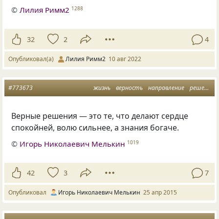
©
Лилия Римм2
1288
32
2
4
Опубликовал(а)
Лилия Римм2
10 авг 2022
#773673
жизнь
верность
направление
решения
Верные решения — это те, что делают сердце
спокойней, волю сильнее, а знания богаче.
©
Игорь Николаевич Мелькин
1019
42
3
7
Опубликовал
Игорь Николаевич Мелькин
25 апр 2015