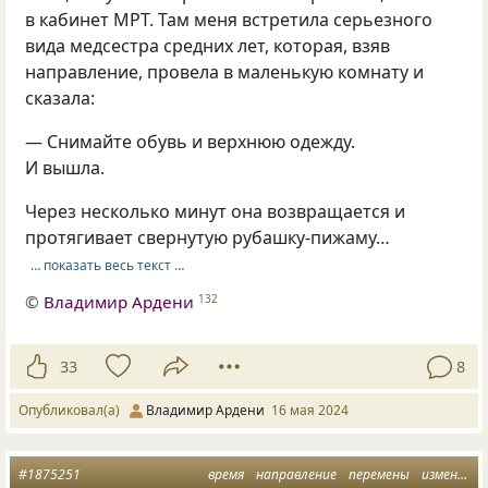
в кабинет МРТ. Там меня встретила серьезного
вида медсестра средних лет, которая, взяв
направление, провела в маленькую комнату и
сказала:
— Снимайте обувь и верхнюю одежду.
И вышла.
Через несколько минут она возвращается и
протягивает свернутую рубашку-пижаму…
… показать весь текст …
©
Владимир Ардени
132
33
8
Опубликовал(а)
Владимир Ардени
16 мая 2024
#1875251
время
направление
перемены
изменения