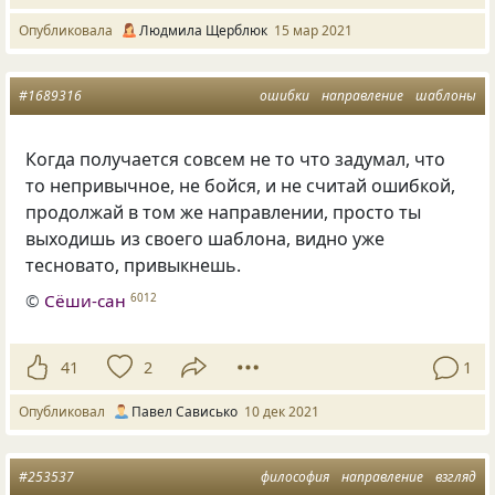
Опубликовала
Людмила Щерблюк
15 мар 2021
#1689316
ошибки
направление
шаблоны
Когда получается совсем не то что задумал, что
то непривычное, не бойся, и не считай ошибкой,
продолжай в том же направлении, просто ты
выходишь из своего шаблона, видно уже
тесновато, привыкнешь.
©
Сёши-сан
6012
41
2
1
Опубликовал
Павел Сависько
10 дек 2021
#253537
философия
направление
взгляд