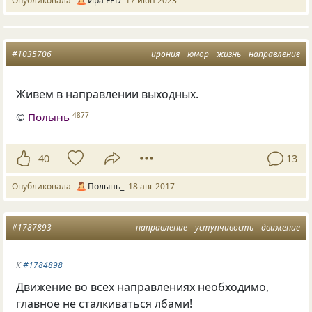
Опубликовала
Ира FED
17 июн 2023
#1035706
ирония
юмор
жизнь
направление
Живем в направлении выходных.
©
Полынь
4877
40
13
Опубликовала
Полынь_
18 авг 2017
#1787893
направление
уступчивость
движение
К
#1784898
Движение во всех направлениях необходимо,
главное не сталкиваться лбами!