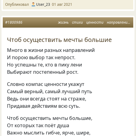
Опубликовал
User_23
01 авг 2021
#1800986
жизнь
стихи
ценности
направление
р
Чтоб осуществить мечты большие
Много в жизни разных направлений
И порою выбор так непрост.
Но успешны те, кто в пику лени
Выбирают постепенный рост.
Словно компас ценности укажут
Самый верный, самый лучший путь
Ведь они всегда стоят на страже,
Придавая действиям всю суть.
Чтоб осуществить мечты большие,
От которых так поёт душа
Важно мыслить гибче, ярче, шире,