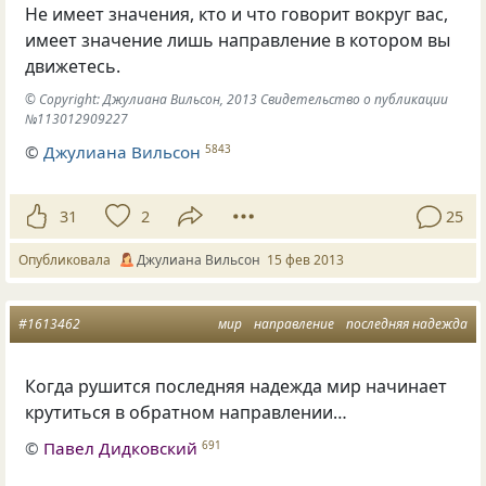
Не имеет значения, кто и что говорит вокруг вас,
имеет значение лишь направление в котором вы
движетесь.
© Copyright: Джулиана Вильсон, 2013 Свидетельство о публикации
№113012909227
©
Джулиана Вильсон
5843
31
2
25
Опубликовала
Джулиана Вильсон
15 фев 2013
#1613462
мир
направление
последняя надежда
Когда рушится последняя надежда мир начинает
крутиться в обратном направлении…
©
Павел Дидковский
691