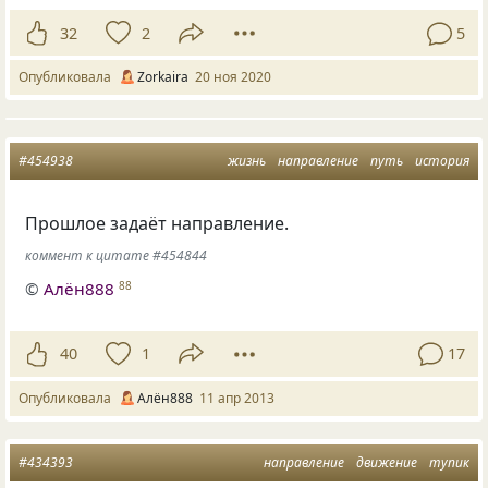
32
2
5
Опубликовала
Zorkaira
20 ноя 2020
#454938
жизнь
направление
путь
история
Прошлое задаёт направление.
коммент к цитате #454844
©
Алён888
88
40
1
17
Опубликовала
Алён888
11 апр 2013
#434393
направление
движение
тупик