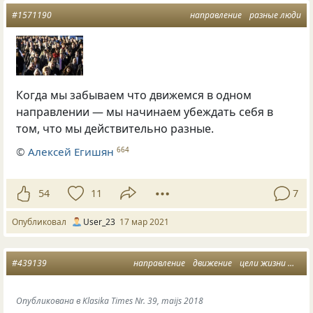
#1571190
направление
разные люди
Когда мы забываем что движемся в одном
направлении — мы начинаем убеждать себя в
том, что мы действительно разные.
©
Алексей Егишян
664
54
11
7
Опубликовал
User_23
17 мар 2021
#439139
направление
движение
цели жизни
изре
Опубликована в Klasika Times Nr. 39, maijs 2018