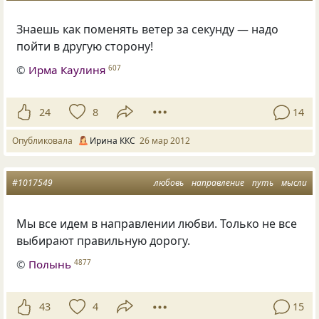
Знаешь как поменять ветер за секунду — надо
пойти в другую сторону!
©
Ирма Каулиня
607
24
8
14
Опубликовала
Ирина ККС
26 мар 2012
#1017549
любовь
направление
путь
мысли
Мы все идем в направлении любви. Только не все
выбирают правильную дорогу.
©
Полынь
4877
43
4
15