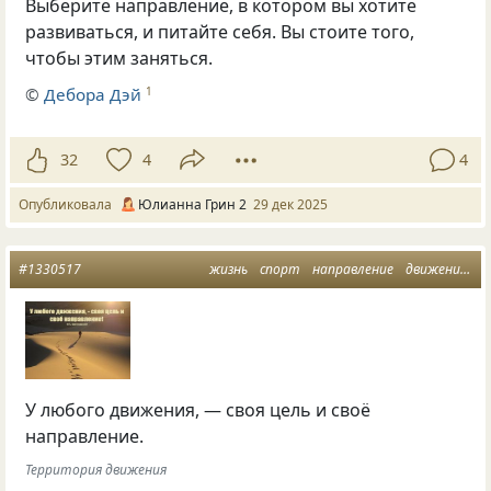
Выберите направление, в котором вы хотите
развиваться, и питайте себя. Вы стоите того,
чтобы этим заняться.
©
Дебора Дэй
1
32
4
4
Опубликовала
Юлианна Грин 2
29 дек 2025
#1330517
жизнь
спорт
направление
движение
ц
У любого движения, — своя цель и своё
направление.
Территория движения