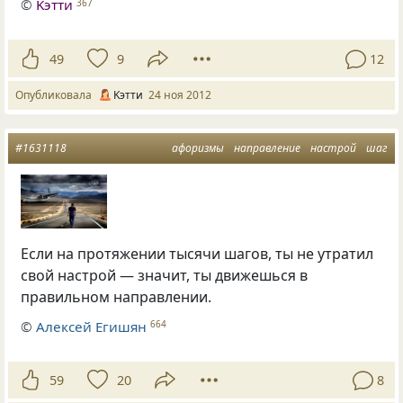
©
Kэтти
367
49
9
12
Опубликовала
Kэтти
24 ноя 2012
#1631118
афоризмы
направление
настрой
шаг
Если на протяжении тысячи шагов, ты не утратил
свой настрой — значит, ты движешься в
правильном направлении.
©
Алексей Егишян
664
59
20
8