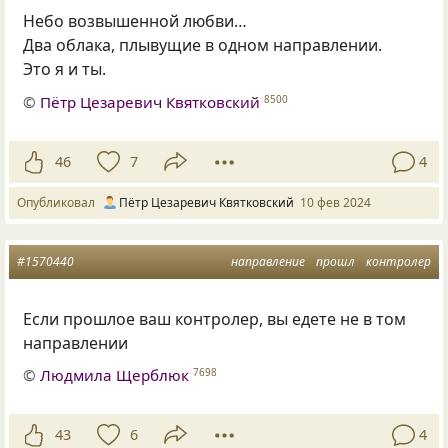
Небо возвышенной любви…
Два облака, плывущие в одном направлении.
Это я и ты.
©
Пётр Цезаревич Квятковский
8500
46
7
4
Опубликовал
Пётр Цезаревич Квятковский
10 фев 2024
#1570440
направление
прошл
контролер
Если прошлое ваш контролер, вы едете не в том
направлении
©
Людмила Щерблюк
7698
43
6
4