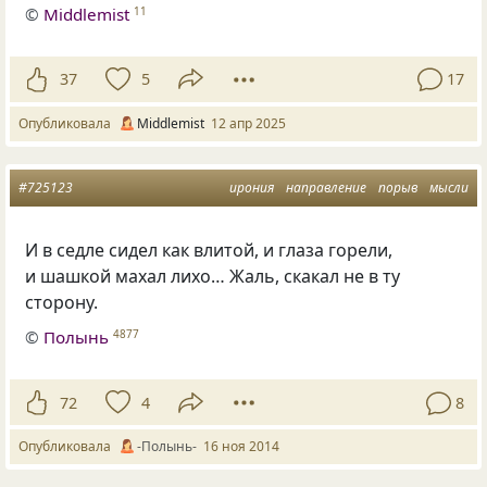
©
Middlemist
11
37
5
17
Опубликовала
Middlemist
12 апр 2025
#725123
ирония
направление
порыв
мысли
И в седле сидел как влитой, и глаза горели,
и шашкой махал лихо… Жаль, скакал не в ту
сторону.
©
Полынь
4877
72
4
8
Опубликовала
-Полынь-
16 ноя 2014