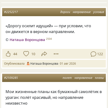
#2252217
дороги
направление
условия
«Дорогу осилит идущий» — при условии, что
он движется в верном направлении.
©
Наташа Воронцова
2504
44
10
122
Опубликовала
Наташа Воронцова
01 авг 2026
#2109285
полет
направление
планы
Мои жизненные планы как бумажный самолётик в
ураган: полёт красивый, но направление
неизвестно