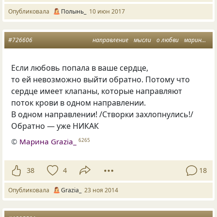
Опубликовала
Полынь_
10 июн 2017
#726606
направление
мысли
о любви
марина грация
Если любовь попала в ваше сердце,
то ей невозможно выйти обратно. Потому что
сердце имеет клапаны, которые направляют
поток крови в одном направлении.
В одном направлении! /Створки захлопнулись!/
Обратно — уже НИКАК
©
Марина Grazia_
6265
38
4
18
Опубликовала
Grazia_
23 ноя 2014