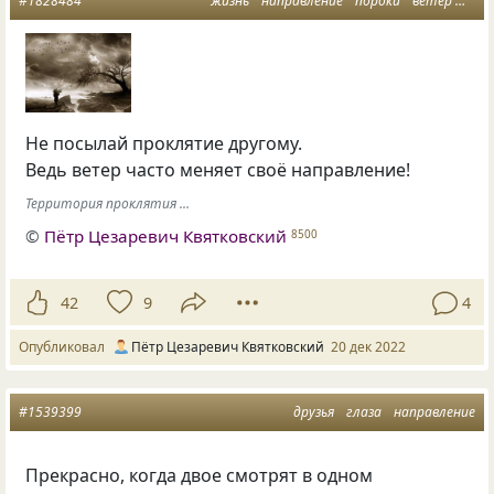
#1828484
жизнь
направление
пороки
ветер
про
Не посылай проклятие другому.
Ведь ветер часто меняет своё направление!
Территория проклятия ...
©
Пётр Цезаревич Квятковский
8500
42
9
4
Опубликовал
Пётр Цезаревич Квятковский
20 дек 2022
#1539399
друзья
глаза
направление
Прекрасно, когда двое смотрят в одном