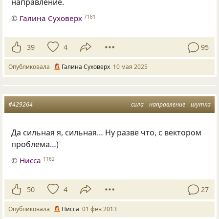
направление.
©
Галина Суховерх
7181
39
4
95
Опубликовала
Галина Суховерх
10 мая 2025
#429264
сила
направление
шутка
Да сильная я, сильная… Ну разве что, с вектором
проблема…)
©
Нисса
1162
50
4
27
Опубликовала
Нисса
01 фев 2013