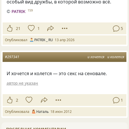
особый вид дружбы, в которой возможно всё.
©
PATRIK
159
21
1
5
Опубликовал
PATRIK _ RU
13 апр 2026
#297341
и хочется
и колется
И хочется и колется — это секс на сеновале.
автор не указан
2
1
Опубликовала
Наталь
18 июн 2012