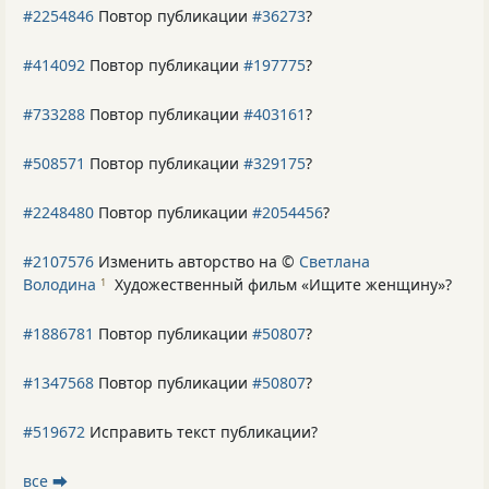
#2254846
Повтор публикации
#36273
?
#414092
Повтор публикации
#197775
?
#733288
Повтор публикации
#403161
?
#508571
Повтор публикации
#329175
?
#2248480
Повтор публикации
#2054456
?
#2107576
Изменить авторство на ©
Светлана
Володина
Художественный фильм «Ищите женщину»
?
1
#1886781
Повтор публикации
#50807
?
#1347568
Повтор публикации
#50807
?
#519672
Исправить текст публикации?
все ⮕