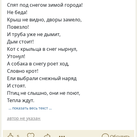
Спят под снегом зимой города!
Не беда!
Крыш не видно, дворы замело,
Повезло!
И труба уже не дымит,
Дым стоит!
Кот с крыльца в снег нырнул,
Утонул!
А собака в снегу роет ход,
Словно крот!
Ели выбрали снежный наряд
И стоят.
Птиц не слышно, они не поют,
Тепла ждут.
… показать весь текст …
автор не указан
5
Обсудить