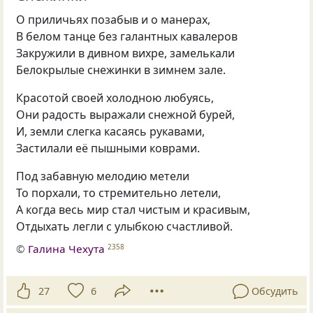
О приличьях позабыв и о манерах,
В белом танце без галантных кавалеров
Закружили в дивном вихре, замелькали
Белокрылые снежинки в зимнем зале.
Красотой своей холодною любуясь,
Они радость выражали снежной бурей,
И, земли слегка касаясь рукавами,
Застилали её пышными коврами.
Под забавную мелодию метели
То порхали, то стремительно летели,
А когда весь мир стал чистым и красивым,
Отдыхать легли с улыбкою счастливой.
©
Галина Чехута
2358
27
6
Обсудить