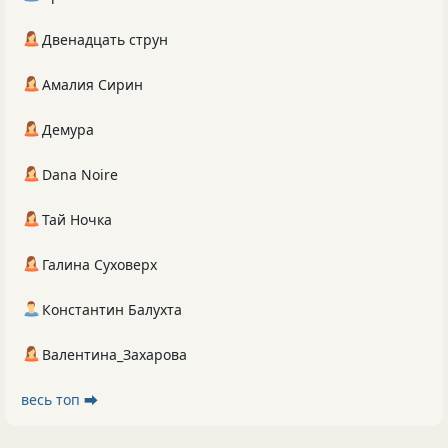
Двенадцать струн
Амалия Сирин
Демура
Dana Noire
Тай Ночка
Галина Суховерх
Константин Балухта
Валентина_Захарова
весь топ ⮕