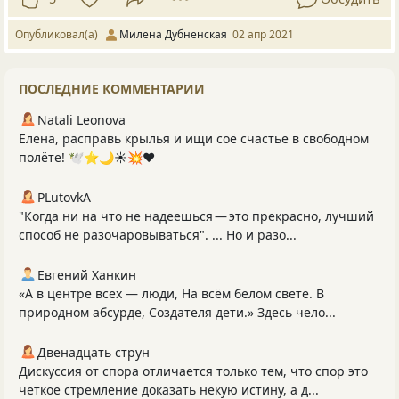
Опубликовал(а)
Милена Дубненская
02 апр 2021
ПОСЛЕДНИЕ КОММЕНТАРИИ
Natali Leonova
Елена, расправь крылья и ищи соё счастье в свободном
полёте! 🕊️⭐️🌙☀💥♥️
PLutоvkА
"Когда ни на что не надеешься — это прекрасно, лучший
способ не разочаровываться". ... Но и разо...
Евгений Ханкин
«А в центре всех — люди, На всём белом свете. В
природном абсурде, Создателя дети.» Здесь чело...
Двенадцать струн
Дискуссия от спора отличается только тем, что спор это
четкое стремление доказать некую истину, а д...