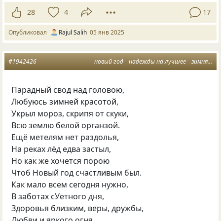
28
4
17
Опубликовал
Rajul Salih
05 янв 2025
#1942426
новый год
надежды на лучшее
зимняя красота
Парадный свод над головою,
Любуюсь зимней красотой,
Укрыл мороз, скрипя от скуки,
Всю землю белой органзой.
Ещё метелям нет раздолья,
На реках лёд едва застыл,
Но как же хочется порою
Чтоб Новый год счастливым был.
Как мало всем сегодня нужно,
В заботах сУетного дня,
Здоровья близким, веры, дружбы,
Любви и яркого огня.