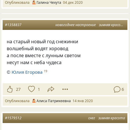
Опубликовала
Галина Чехута
04 дек 2020
#1358837
новогоднее настроение
зимняя красота
на старый новый год снежинки
волшебный водят хоровод
а после вместе с лунным светом
несут нам с неба чудеса
©
Юлия Егорова
19
27
1
6
Опубликовала
Алиса Патрикеевна
14 янв 2020
#1579512
снег
зимняя красота