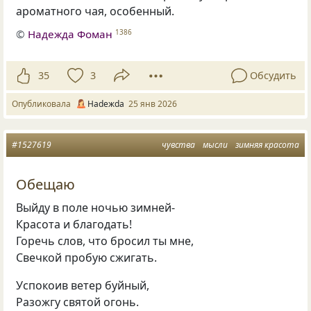
ароматного чая, особенный.
©
Надежда Фоман
1386
35
3
Обсудить
Опубликовала
Нadeжda
25 янв 2026
#1527619
чувства
мысли
зимняя красота
Обещаю
Выйду в поле ночью зимней-
Красота и благодать!
Горечь слов, что бросил ты мне,
Свечкой пробую сжигать.
Успокоив ветер буйный,
Разожгу святой огонь.