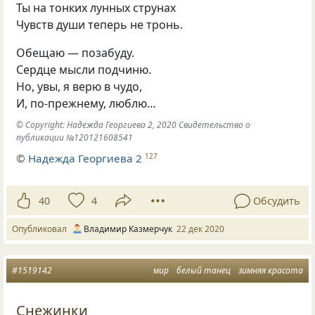
Ты на тонких лунных струнах
Чувств души теперь не тронь.
Обещаю — позабуду.
Сердце мысли подчиню.
Но, увы, я верю в чудо,
И, по-прежнему, люблю…
© Copyright: Надежда Георгиева 2, 2020 Свидетельство о
публикации №120121608541
©
Надежда Георгиева 2
127
40
4
Обсудить
Опубликовал
Владимир Казмерчук
22 дек 2020
#1519142
мир
белый танец
зимняя красота
Снежинки