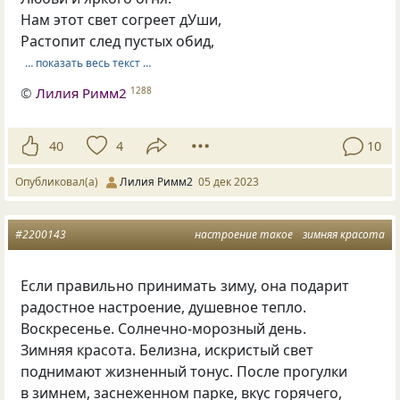
Нам этот свет согреет дУши,
Растопит след пустых обид,
… показать весь текст …
©
Лилия Римм2
1288
40
4
10
Опубликовал(а)
Лилия Римм2
05 дек 2023
#2200143
настроение такое
зимняя красота
Если правильно принимать зиму, она подарит
радостное настроение, душевное тепло.
Воскресенье. Солнечно-морозный день.
Зимняя красота. Белизна, искристый свет
поднимают жизненный тонус. После прогулки
в зимнем, заснеженном парке, вкус горячего,