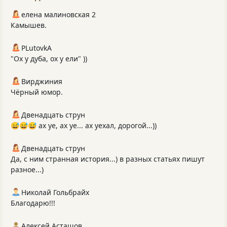
елена малиновская 2
Камышев.
PLutоvkА
"Ох у дуба, ох у ели" ))
Вирджиния
Чёрный юмор.
Двенадцать струн
😅😅😅 ах уе, ах уе... ах уехал, дорогой...))
Двенадцать струн
Да, с ним странная история...) в разных статьях пишут
разное...)
Николай Гольбрайх
Благодарю!!!
Алексей Асташов