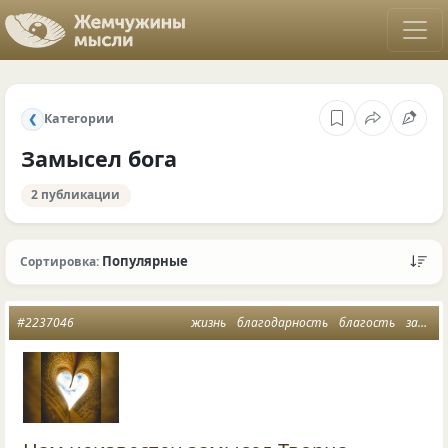
Категории
❮
Замысел бога
2 публикации
Популярные
Сортировка:
#2237046
жизнь
благодарность
благость
замысел бога