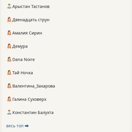
Арыстан Тастанов
Двенадцать струн
Амалия Сирин
Демура
Dana Noire
Тай Ночка
Валентина_Захарова
Галина Суховерх
Константин Балухта
весь топ ⮕