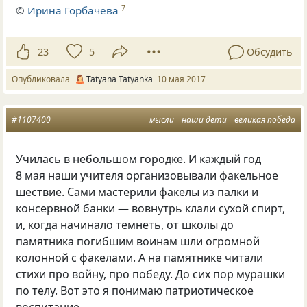
©
Ирина Горбачева
7
23
5
Обсудить
Опубликовала
Tatyana Tatyanka
10 мая 2017
#1107400
мысли
наши дети
великая победа
Училась в небольшом городке. И каждый год
8 мая наши учителя организовывали факельное
шествие. Сами мастерили факелы из палки и
консервной банки — вовнутрь клали сухой спирт
,
и
,
когда начинало темнеть
,
от школы до
памятника погибшим воинам шли огромной
колонной с факелами. А на памятнике читали
стихи про войну
,
про победу. До сих пор мурашки
по телу. Вот это я понимаю патриотическое