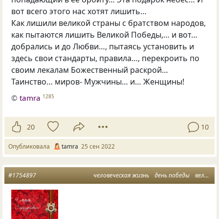
вот всего этого нас хотят лишить…
Как лишили великой страны с братством народов,
как пытаются лишить Великой Победы,… и вот…
добрались и до Любви…, пытаясь установить и
здесь свои стандарты, правила…, перекроить по
своим лекалам Божественный раскрой…
Таинство… миров- Мужчины… и… Женщины!
©
tamra
1285
20
10
Опубликовала
tamra
25 сен 2022
#1754897
человеческая жизнь
день победы
великая победа