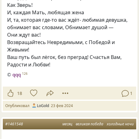
Как Зверь!
И, каждая Мать, любящая жена
И, та, которая где-то вас ждёт- любимая девушка,
обнимает вас словами, Обнимает душой —
Они ждут вас!
Возвращайтесь Невредимыми, с Победой и
Живыми!
Ваш путь был лёгок, без преград! Счастья Вам,
Радости и Любви!
©
qqq
126
18
1
Опубликовал
LoGold
23 фев 2024
#1461548
месяц
великая победа
холодные ночи