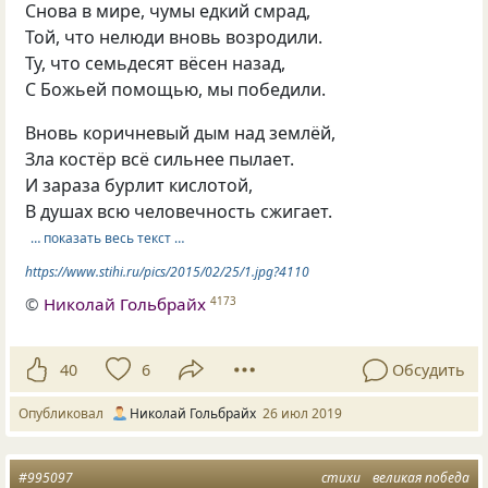
Снова в мире, чумы едкий смрад,
Той, что нелюди вновь возродили.
Ту, что семьдесят вёсен назад,
С Божьей помощью, мы победили.
Вновь коричневый дым над землёй,
Зла костёр всё сильнее пылает.
И зараза бурлит кислотой,
В душах всю человечность сжигает.
… показать весь текст …
https://www.stihi.ru/pics/2015/02/25/1.jpg?4110
©
Николай Гольбрайх
4173
40
6
Обсудить
Опубликовал
Николай Гольбрайх
26 июл 2019
#995097
стихи
великая победа