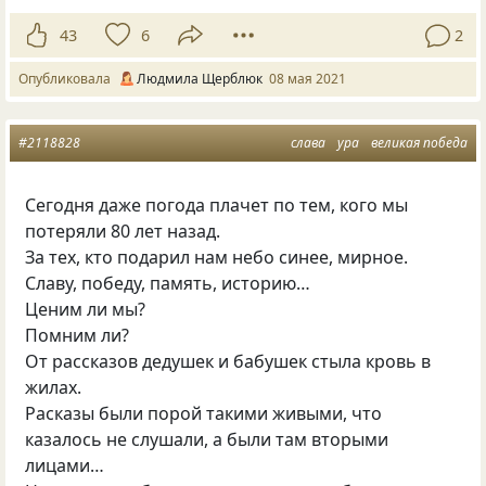
43
6
2
Опубликовала
Людмила Щерблюк
08 мая 2021
#2118828
слава
ура
великая победа
Сегодня даже погода плачет по тем, кого мы
потеряли 80 лет назад.
За тех, кто подарил нам небо синее, мирное.
Славу, победу, память, историю…
Ценим ли мы?
Помним ли?
От рассказов дедушек и бабушек стыла кровь в
жилах.
Расказы были порой такими живыми, что
казалось не слушали, а были там вторыми
лицами…