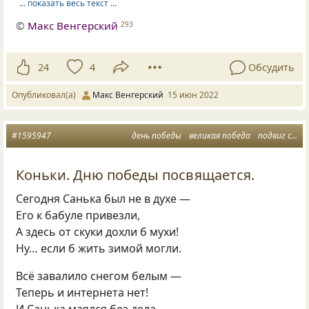
… показать весь текст …
©
Макс Венгерский
293
24
4
Обсудить
Опубликовал(а)
Макс Венгерский
15 июн 2022
#1595947
день победы
великая победа
подвиг солдата
Коньки. Дню победы посвящается.
Сегодня Санька был не в духе —
Его к бабуле привезли,
А здесь от скуки дохли б мухи!
Ну… если б жить зимой могли.
Всё завалило снегом белым —
Теперь и интернета нет!
И Санька маялся без дела,