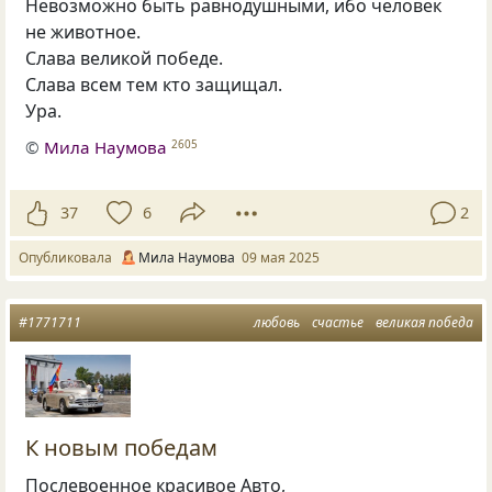
Невозможно быть равнодушными, ибо человек
не животное.
Слава великой победе.
Слава всем тем кто защищал.
Ура.
©
Мила Наумова
2605
37
6
2
Опубликовала
Мила Наумова
09 мая 2025
#1771711
любовь
счастье
великая победа
К новым победам
Послевоенное красивое Авто,