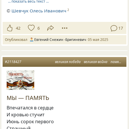
… показать весь текст …
©
Шевчук Олесь Иванович
2
42
6
17
Опубликовал
Евгений Снежин -Бригиневич
05 мая 2025
#2118427
великая победа
великая война
память потомков
МЫ — ПАМЯТЬ
Впечатался в сердце
И кровью стучит
Июнь сорок первого
Страшный …