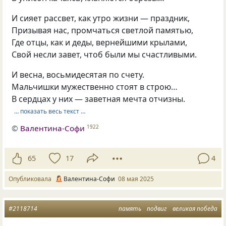
И сияет рассвет, как утро жизни — праздник,
Призывая нас, промчаться светлой памятью,
Где отцы, как и деды, вернейшими крылами,
Свой несли завет, чтоб были мы счастливыми.
И весна, восьмидесятая по счету.
Мальчишки мужественно стоят в строю…
В сердцах у них — заветная мечта отчизны.
… показать весь текст …
©
Валентина-Софи
1922
65
17
4
Опубликовала
Валентина-Софи
08 мая 2025
#2118714
память
подвиг
великая победа