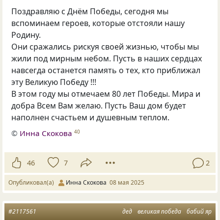
Поздравляю с Днём Победы, сегодня мы
вспоминаем героев, которые отстояли нашу
Родину.
Они сражались рискуя своей жизнью, чтобы мы
жили под мирным небом. Пусть в наших сердцах
навсегда останется память о тех, кто приближал
эту Великую Победу !!!
В этом году мы отмечаем 80 лет Победы. Мира и
добра Всем Вам желаю. Пусть Ваш дом будет
наполнен счастьем и душевным теплом.
©
Инна Скокова
40
46
7
2
Опубликовал(а)
Инна Скокова
08 мая 2025
#2117561
дед
великая победа
бабий яр