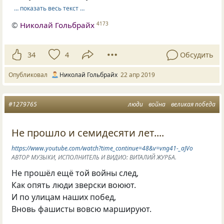
… показать весь текст …
©
Николай Гольбрайх
4173
34
4
Обсудить
Опубликовал
Николай Гольбрайх
22 апр 2019
#1279765
люди
война
великая победа
Не прошло и семидесяти лет....
https://www.youtube.com/watch?time_continue=48&v=vng41-_aJVo
АВТОР МУЗЫКИ, ИСПОЛНИТЕЛЬ И ВИДИО: ВИТАЛИЙ ЖУРБА.
Не прошёл ещё той войны след,
Как опять люди зверски воюют.
И по улицам наших побед,
Вновь фашисты вовсю маршируют.