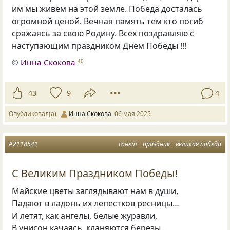
им мы живём на этой земле. Победа досталась
огромной ценой. Вечная память тем кто погиб
сражаясь за свою Родину. Всех поздравляю с
наступающим праздником Днём Победы !!!
©
Инна Скокова
40
43
9
4
Опубликовал(а)
Инна Скокова
06 мая 2025
#2118541
сонет
праздник
великая победа
С Великим Праздником Победы!
Майские цветы заглядывают нам в души,
Падают в ладонь их лепестков ресницы…
И летят, как ангелы, белые журавли,
В унисон качаясь, кланяются березы…