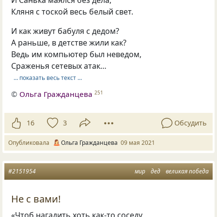
Кляня с тоской весь белый свет.
И как живут бабуля с дедом?
А раньше, в детстве жили как?
Ведь им компьютер был неведом,
Сраженья сетевых атак…
… показать весь текст …
©
Ольга Гражданцева
251
16
3
Обсудить
Опубликовала
Ольга Гражданцева
09 мая 2021
#2151954
мир
дед
великая победа
Не с вами!
«Чтоб нагадить хоть как-то соседу,