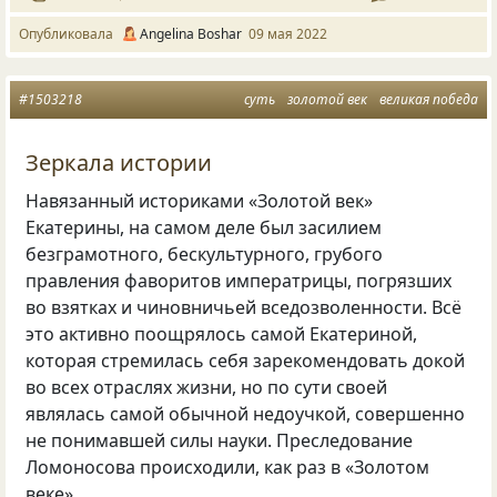
Опубликовала
Angelina Boshar
09 мая 2022
#1503218
суть
золотой век
великая победа
Зеркала истории
Навязанный историками «Золотой век»
Екатерины, на самом деле был засилием
безграмотного, бескультурного, грубого
правления фаворитов императрицы, погрязших
во взятках и чиновничьей вседозволенности. Всё
это активно поощрялось самой Екатериной,
которая стремилась себя зарекомендовать докой
во всех отраслях жизни, но по сути своей
являлась самой обычной недоучкой, совершенно
не понимавшей силы науки. Преследование
Ломоносова происходили, как раз в «Золотом
веке».