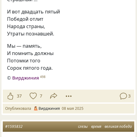
И вот двадцать пятый
Победой отлит
Народа страны,
Утраты познавшей.
Мы — память,
И помнить должны
Потомки того
Сорок пятого года.
©
Вирджиния
498
37
7
3
Опубликовала
Вирджиния
08 мая 2025
#1595832
слезы
время
великая победа