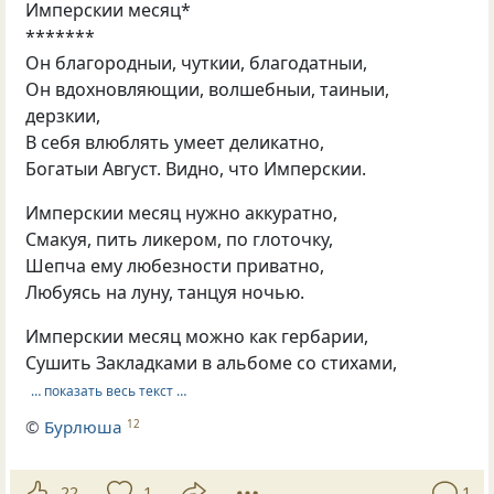
Имперскии месяц*
*******
Он благородныи, чуткии, благодатныи,
Он вдохновляющии, волшебныи, таиныи,
дерзкии,
В себя влюблять умеет деликатно,
Богатыи Август. Видно, что Имперскии.
Имперскии месяц нужно аккуратно,
Смакуя, пить ликером, по глоточку,
Шепча ему любезности приватно,
Любуясь на луну, танцуя ночью.
Имперскии месяц можно как гербарии,
Сушить Закладками в альбоме со стихами,
… показать весь текст …
©
Бурлюша
12
22
1
1