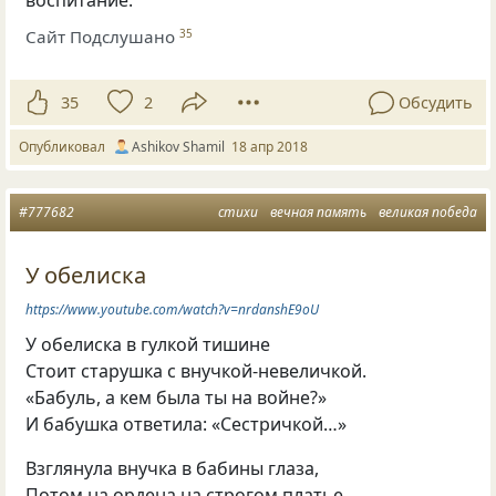
воспитание.
Сайт Подслушано
35
35
2
Обсудить
Опубликовал
Ashikov Shamil
18 апр 2018
#777682
стихи
вечная память
великая победа
У обелиска
https://www.youtube.com/watch?v=nrdanshE9oU
У обелиска в гулкой тишине
Стоит старушка с внучкой-невеличкой.
«Бабуль, а кем была ты на войне?»
И бабушка ответила: «Сестричкой…»
Взглянула внучка в бабины глаза,
Потом на ордена на строгом платье,