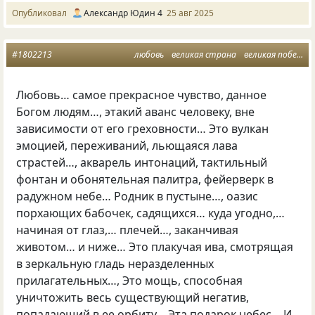
Опубликовал
Александр Юдин 4
25 авг 2025
#1802213
любовь
великая страна
великая победа
Любовь… самое прекрасное чувство, данное
Богом людям…, этакий аванс человеку, вне
зависимости от его греховности… Это вулкан
эмоцией, переживаний, льющаяся лава
страстей…, акварель интонаций, тактильный
фонтан и обонятельная палитра, фейерверк в
радужном небе… Родник в пустыне…, оазис
порхающих бабочек, садящихся… куда угодно,…
начиная от глаз,… плечей…, заканчивая
животом… и ниже… Это плакучая ива, смотрящая
в зеркальную гладь неразделенных
прилагательных…, Это мощь, способная
уничтожить весь существующий негатив,
попадающий в ее орбиту… Эта подарок небес… И