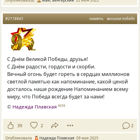
Опубликовал(а)
Макс Венгерский
22 июн 2022
#2118843
память
великая победа
С Днём Великой Победы, друзья!
С Днём радости, гордости и скорби.
Вечный огонь будет гореть в сердцах миллионов
светлой памятью как напоминание, какой ценой
досталось наше рождение Напоминанием всему
миру, что Победа всегда будет за нами!
©
Надежда Плавская
4039
39
2
2
Опубликовала
Надежда Плавская
09 мая 2025