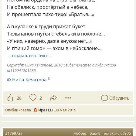
На обелиск, простёртый в небеса,
И прошептала тихо-тихо: «Братья…»
А в кулачке к груди прижат букет —
Тюльпанов гнутся стебельки в поклоне…
«У них, наверно, даже внуков нет…»
И птичий гомон — эхом в небосклоне…
… показать весь текст …
Copyright: Нина Кечатова, 2010 Свидетельство о публикации
№110041701585
©
Нина Кечатова
8
28
2
Обсудить
Опубликовала
Ира FED
08 мая 2015
#1769739
любовь
жизнь
великая победа